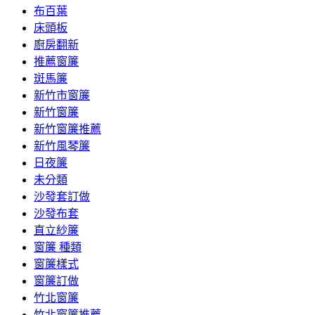
布百葉
床頭板
廚房翻新
推薦窗簾
斑馬簾
新竹市窗簾
新竹窗簾
新竹窗簾推薦
新竹風琴簾
日夜簾
未分類
沙發套訂做
沙發布套
直立紗簾
窗簾 種類
窗簾樣式
窗簾訂做
竹北窗簾
竹北窗簾推薦