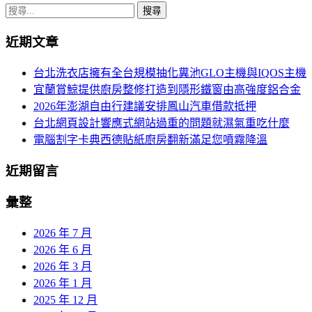
搜
章
尋
近期文章
導
關
鍵
航
台北洗衣店擁有全台規模抽化糞池GLO主機與IQOS主機
字:
宜蘭賞鯨提供廚房整修打造到隱形鐵窗由高強度鋁合金
列
2026年澎湖自由行建議安排鳳山汽車借款抵押
台北網頁設計響應式網站過重的問題就濕氣重吃什麼
電腦割字卡典西德貼紙廚房翻新滿足您噴霧降溫
近期留言
彙整
2026 年 7 月
2026 年 6 月
2026 年 3 月
2026 年 1 月
2025 年 12 月