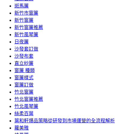
斑馬簾
新竹市窗簾
新竹窗簾
新竹窗簾推薦
新竹風琴簾
日夜簾
沙發套訂做
沙發布套
直立紗簾
窗簾 種類
窗簾樣式
窗簾訂做
竹北窗簾
竹北窗簾推薦
竹北風琴簾
絲柔百葉
葉和軒爆品策略從研發到市場運營的全流程解析
蘿美雅