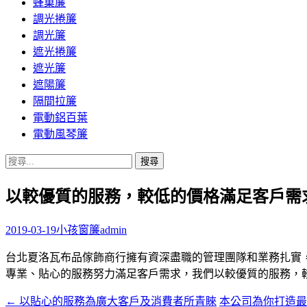
蜂巢簾
調光捲簾
調光簾
遮光捲簾
遮光簾
遮陽簾
隔間拉簾
電動鋁百葉
電動風琴簾
搜
尋
以較優質的服務，較低的價格滿足客戶需
關
鍵
字:
2019-03-19
小孩窗簾
admin
台北夏洛瓦布品傢飾商行擁有資深盡職的管理團隊和業務扎實
專業、貼心的服務努力滿足客戶需求，我們以較優質的服務，
←
以貼心的服務為廣大客戶及消費者所青睞
本公司為你打造
文