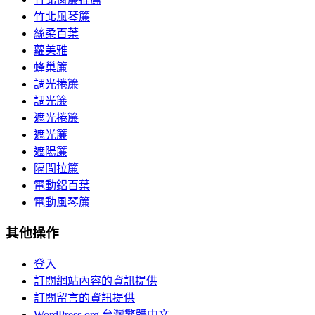
竹北風琴簾
絲柔百葉
蘿美雅
蜂巢簾
調光捲簾
調光簾
遮光捲簾
遮光簾
遮陽簾
隔間拉簾
電動鋁百葉
電動風琴簾
其他操作
登入
訂閱網站內容的資訊提供
訂閱留言的資訊提供
WordPress.org 台灣繁體中文