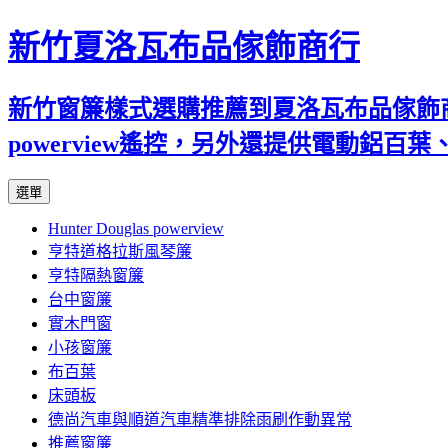
新竹夏洛瓦布品傢飾商行
新竹窗簾樣式選購推薦到夏洛瓦布品傢飾商行
powerview遙控，另外還提供電動鋁
跳
選單
至
Hunter Douglas powerview
內
亨特道格拉斯風琴簾
容
亨特隔熱窗簾
台中窗簾
實木門窗
小孩窗簾
布百葉
床頭板
德尚汽車與順道汽車精準排除雨刷作動異常
推薦窗簾