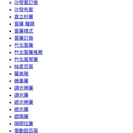
沙發套訂做
沙發布套
直立紗簾
窗簾 種類
窗簾樣式
窗簾訂做
竹北窗簾
竹北窗簾推薦
竹北風琴簾
絲柔百葉
蘿美雅
蜂巢簾
調光捲簾
調光簾
遮光捲簾
遮光簾
遮陽簾
隔間拉簾
電動鋁百葉