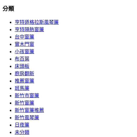
分類
亨特道格拉斯風琴簾
亨特隔熱窗簾
台中窗簾
實木門窗
小孩窗簾
布百葉
床頭板
廚房翻新
推薦窗簾
斑馬簾
新竹市窗簾
新竹窗簾
新竹窗簾推薦
新竹風琴簾
日夜簾
未分類