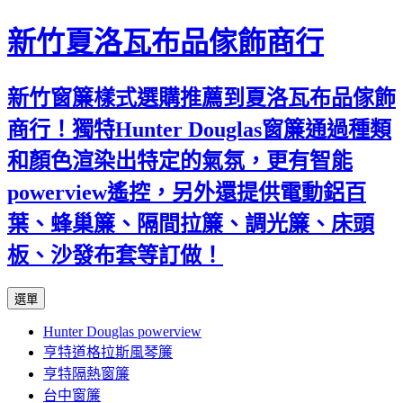
新竹夏洛瓦布品傢飾商行
新竹窗簾樣式選購推薦到夏洛瓦布品傢飾
商行！獨特Hunter Douglas窗簾通過種類
和顏色渲染出特定的氣氛，更有智能
powerview遙控，另外還提供電動鋁百
葉、蜂巢簾、隔間拉簾、調光簾、床頭
板、沙發布套等訂做！
跳
選單
至
Hunter Douglas powerview
內
亨特道格拉斯風琴簾
容
亨特隔熱窗簾
台中窗簾