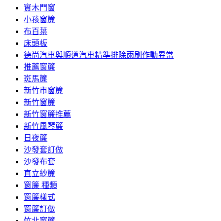
實木門窗
小孩窗簾
布百葉
床頭板
德尚汽車與順道汽車精準排除雨刷作動異常
推薦窗簾
斑馬簾
新竹市窗簾
新竹窗簾
新竹窗簾推薦
新竹風琴簾
日夜簾
沙發套訂做
沙發布套
直立紗簾
窗簾 種類
窗簾樣式
窗簾訂做
竹北窗簾