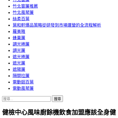
竹北窗簾推薦
竹北風琴簾
絲柔百葉
葉和軒爆品策略從研發到市場運營的全流程解析
蘿美雅
蜂巢簾
調光捲簾
調光簾
遮光捲簾
遮光簾
遮陽簾
隔間拉簾
電動鋁百葉
電動風琴簾
搜
尋
健檢中心風味廚餘機飲食加盟應該全身健
關
鍵