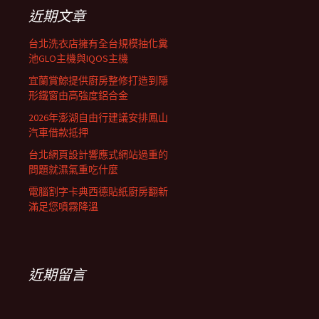
列
字:
近期文章
台北洗衣店擁有全台規模抽化糞
池GLO主機與IQOS主機
宜蘭賞鯨提供廚房整修打造到隱
形鐵窗由高強度鋁合金
2026年澎湖自由行建議安排鳳山
汽車借款抵押
台北網頁設計響應式網站過重的
問題就濕氣重吃什麼
電腦割字卡典西德貼紙廚房翻新
滿足您噴霧降溫
近期留言