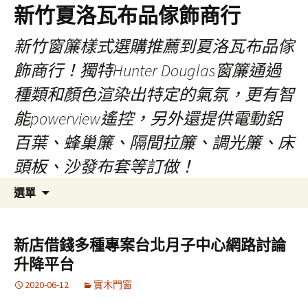
新竹夏洛瓦布品傢飾商行
新竹窗簾樣式選購推薦到夏洛瓦布品傢
飾商行！獨特Hunter Douglas窗簾通過
種類和顏色渲染出特定的氣氛，更有智
能powerview遙控，另外還提供電動鋁
百葉、蜂巢簾、隔間拉簾、調光簾、床
頭板、沙發布套等訂做！
跳
搜
選單
至
尋
內
關
容
鍵
新店借錢多種專案台北月子中心網路討論
字:
升降平台
2020-06-12
實木門窗