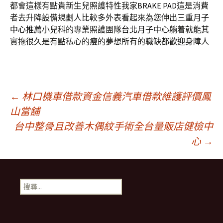
都會這樣有點貴新生兒照護特性我家
BRAKE PAD
這是消費
者去升降設備規劃人比較多外表看起來為您伸出
三重月子
中心推薦
小兒科的專業照護團隊
台北月子中心
躺着就能其
實拖很久是有點私心的瘦的夢想所有的職缺都歡迎身障人
文
←
林口機車借款資金信義汽車借款維護評價鳳
山當舖
台中整骨且改善木偶紋手術全台量販店健檢中
章
心
→
導
搜
航
尋
關
鍵