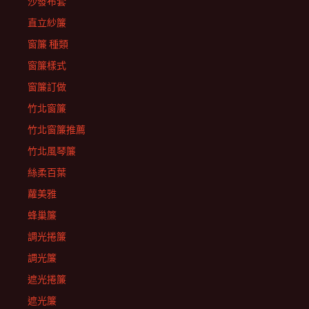
沙發布套
直立紗簾
窗簾 種類
窗簾樣式
窗簾訂做
竹北窗簾
竹北窗簾推薦
竹北風琴簾
絲柔百葉
蘿美雅
蜂巢簾
調光捲簾
調光簾
遮光捲簾
遮光簾