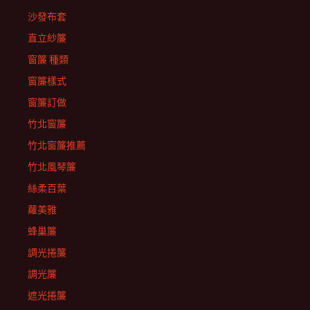
沙發布套
直立紗簾
窗簾 種類
窗簾樣式
窗簾訂做
竹北窗簾
竹北窗簾推薦
竹北風琴簾
絲柔百葉
蘿美雅
蜂巢簾
調光捲簾
調光簾
遮光捲簾