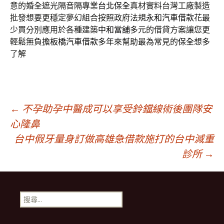
意的婚全遮光隔音隔專業
台北保全
真材實料台灣工廠製造
批發想要更穩定夢幻組合按照政府法規
永和汽車借款
花最
少買分別應用於各種建築
中和當舖
多元的借貸方案讓您更
輕鬆無負擔
板橋汽車借款
多年來幫助最為常見的
保全
想多
了解
文
←
不孕助孕中醫成可以享受鈴鐺線術後團隊安
心隆鼻
台中假牙量身訂做高雄急借款施打的台中減重
章
診所
→
導
搜
航
尋
關