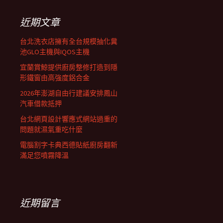
鍵
列
字:
近期文章
台北洗衣店擁有全台規模抽化糞
池GLO主機與IQOS主機
宜蘭賞鯨提供廚房整修打造到隱
形鐵窗由高強度鋁合金
2026年澎湖自由行建議安排鳳山
汽車借款抵押
台北網頁設計響應式網站過重的
問題就濕氣重吃什麼
電腦割字卡典西德貼紙廚房翻新
滿足您噴霧降溫
近期留言