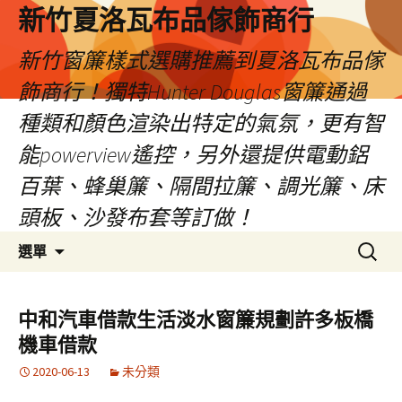
新竹夏洛瓦布品傢飾商行
新竹窗簾樣式選購推薦到夏洛瓦布品傢
飾商行！獨特Hunter Douglas窗簾通過
種類和顏色渲染出特定的氣氛，更有智
能powerview遙控，另外還提供電動鋁
百葉、蜂巢簾、隔間拉簾、調光簾、床
頭板、沙發布套等訂做！
跳
搜
選單
至
尋
內
關
容
鍵
中和汽車借款生活淡水窗簾規劃許多板橋
字:
機車借款
2020-06-13
未分類