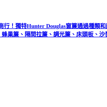
！獨特Hunter Douglas窗簾通過種
百葉、蜂巢簾、隔間拉簾、調光簾、床頭板、