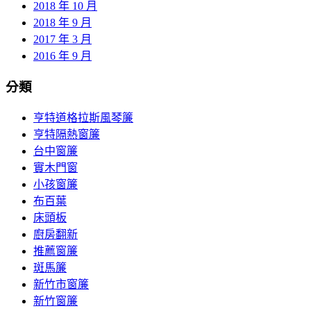
2018 年 10 月
2018 年 9 月
2017 年 3 月
2016 年 9 月
分類
亨特道格拉斯風琴簾
亨特隔熱窗簾
台中窗簾
實木門窗
小孩窗簾
布百葉
床頭板
廚房翻新
推薦窗簾
斑馬簾
新竹市窗簾
新竹窗簾