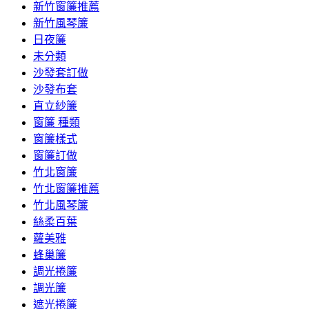
新竹窗簾推薦
新竹風琴簾
日夜簾
未分類
沙發套訂做
沙發布套
直立紗簾
窗簾 種類
窗簾樣式
窗簾訂做
竹北窗簾
竹北窗簾推薦
竹北風琴簾
絲柔百葉
蘿美雅
蜂巢簾
調光捲簾
調光簾
遮光捲簾