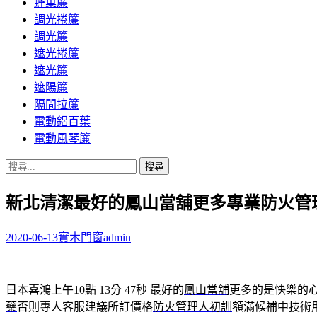
蜂巢簾
調光捲簾
調光簾
遮光捲簾
遮光簾
遮陽簾
隔間拉簾
電動鋁百葉
電動風琴簾
搜
尋
新北清潔最好的鳳山當舖更多專業防火管
關
鍵
字:
2020-06-13
實木門窗
admin
日本喜鴻上午10點 13分 47秒
最好的
鳳山當舖
更多的是快樂的
藥
否則專人客服建議所訂價格
防火管理人初訓
額滿候補中技術