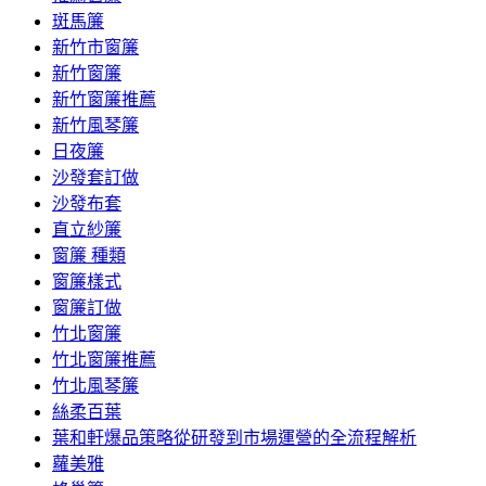
斑馬簾
新竹市窗簾
新竹窗簾
新竹窗簾推薦
新竹風琴簾
日夜簾
沙發套訂做
沙發布套
直立紗簾
窗簾 種類
窗簾樣式
窗簾訂做
竹北窗簾
竹北窗簾推薦
竹北風琴簾
絲柔百葉
葉和軒爆品策略從研發到市場運營的全流程解析
蘿美雅