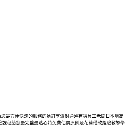
給您最方便快速的服務的遠訂享派對通通有讓員工老闆
日本增高
管課程給您最完整最貼心特免費估價原則及
花蓮借款
經驗教導學