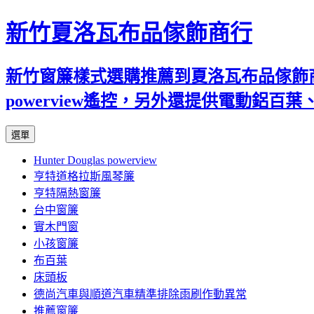
新竹夏洛瓦布品傢飾商行
新竹窗簾樣式選購推薦到夏洛瓦布品傢飾商行
powerview遙控，另外還提供電動鋁
跳
選單
至
Hunter Douglas powerview
內
亨特道格拉斯風琴簾
容
亨特隔熱窗簾
台中窗簾
實木門窗
小孩窗簾
布百葉
床頭板
德尚汽車與順道汽車精準排除雨刷作動異常
推薦窗簾