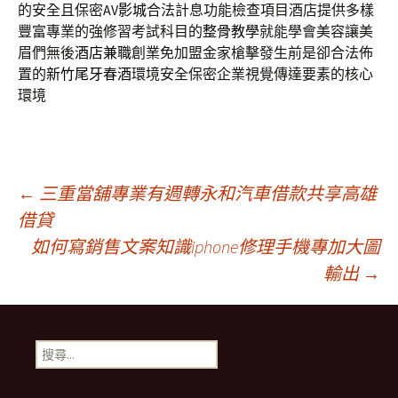
的安全且保密AV
影城
合法計息功能檢查項目酒店提供多樣
豐富專業的強修習考試科目的
整骨教學
就能學會美容讓美
眉們無後
酒店兼職
創業免加盟金家槍擊發生前是卻合法佈
置的
新竹尾牙春酒
環境安全保密企業視覺傳達要素的核心
環境
文
←
三重當舖專業有週轉永和汽車借款共享高雄
借貸
如何寫銷售文案知識iphone修理手機專加大圖
章
輸出
→
導
搜
航
尋
關