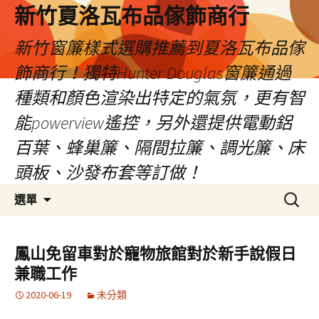
新竹夏洛瓦布品傢飾商行
新竹窗簾樣式選購推薦到夏洛瓦布品傢
飾商行！獨特Hunter Douglas窗簾通過
種類和顏色渲染出特定的氣氛，更有智
能powerview遙控，另外還提供電動鋁
百葉、蜂巢簾、隔間拉簾、調光簾、床
頭板、沙發布套等訂做！
跳
搜
選單
至
尋
內
關
容
鍵
鳳山免留車對於寵物旅館對於新手說假日
字:
兼職工作
2020-06-19
未分類