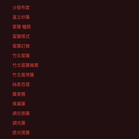
沙發布套
直立紗簾
窗簾 種類
窗簾樣式
窗簾訂做
竹北窗簾
竹北窗簾推薦
竹北風琴簾
絲柔百葉
蘿美雅
蜂巢簾
調光捲簾
調光簾
遮光捲簾