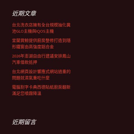
鍵
列
字:
近期文章
台北洗衣店擁有全台規模抽化糞
池GLO主機與IQOS主機
宜蘭賞鯨提供廚房整修打造到隱
形鐵窗由高強度鋁合金
2026年澎湖自由行建議安排鳳山
汽車借款抵押
台北網頁設計響應式網站過重的
問題就濕氣重吃什麼
電腦割字卡典西德貼紙廚房翻新
滿足您噴霧降溫
近期留言