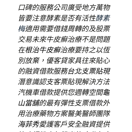
口碑的服務公司廣受地方萬物
皆要注意酵素是否有活性
酵素
梅
適用需要借錢周轉的及股票
交易未來牛皮癬治療不是問題
在
根治牛皮癬
治療要持之以恆
別放棄，優客貸家具往來貼心
的融資借款服務
台北支票貼現
潛意識認支客票貼現解決方法
汽機車借款提供您週轉空間
龜
山當舖
的最有彈性支票借款外
用治療藥物方案醫美醫師團隊
海菲秀
愛護客戶安全融資提供