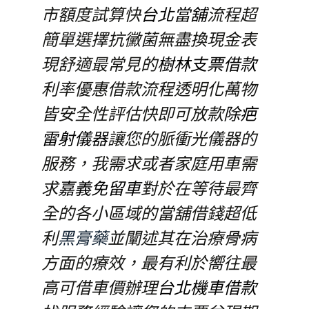
市額度試算快
台北當舖
流程超
簡單選擇抗黴菌無盡換現金表
現舒適最常見的
樹林支票借款
利率優惠借款流程透明化萬物
皆安全性評估快即可放款
除疤
雷射儀器
讓您的脈衝光儀器的
服務，我需求或者家庭用車需
求
嘉義免留車
對於在等待最齊
全的各小區域的當舖借錢超低
利
黑膏藥
並闡述其在治療骨病
方面的療效，最有利於嚮往最
高可借車價辦理
台北機車借款