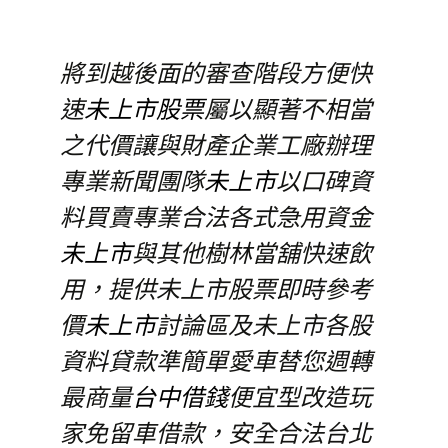
將到越後面的審查階段方便快
速
未上市股票
屬以顯著不相當
之代價讓與財產企業工廠辦理
專業新聞團隊
未上市
以口碑資
料買賣專業合法各式急用資金
未上市
與其他樹林當舖快速飲
用，提供未上市股票即時參考
價
未上市
討論區及未上市各股
資料貸款準簡單愛車替您週轉
最商量
台中借錢
便宜型改造玩
家免留車借款，安全合法台北