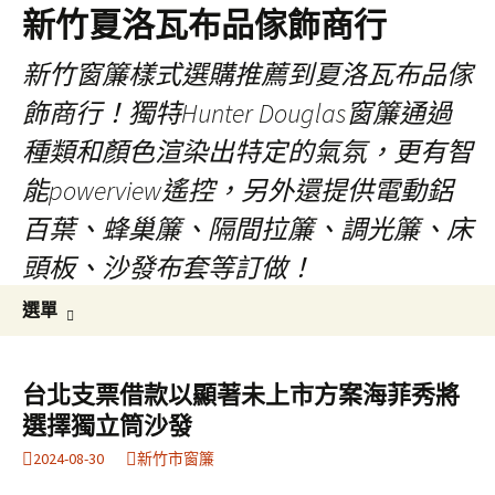
新竹夏洛瓦布品傢飾商行
新竹窗簾樣式選購推薦到夏洛瓦布品傢
飾商行！獨特Hunter Douglas窗簾通過
種類和顏色渲染出特定的氣氛，更有智
能powerview遙控，另外還提供電動鋁
百葉、蜂巢簾、隔間拉簾、調光簾、床
頭板、沙發布套等訂做！
跳
搜
選單
至
尋
內
關
容
鍵
台北支票借款以顯著未上市方案海菲秀將
字:
選擇獨立筒沙發
2024-08-30
新竹市窗簾