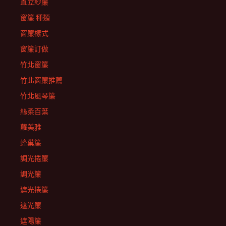
直立紗簾
窗簾 種類
窗簾樣式
窗簾訂做
竹北窗簾
竹北窗簾推薦
竹北風琴簾
絲柔百葉
蘿美雅
蜂巢簾
調光捲簾
調光簾
遮光捲簾
遮光簾
遮陽簾