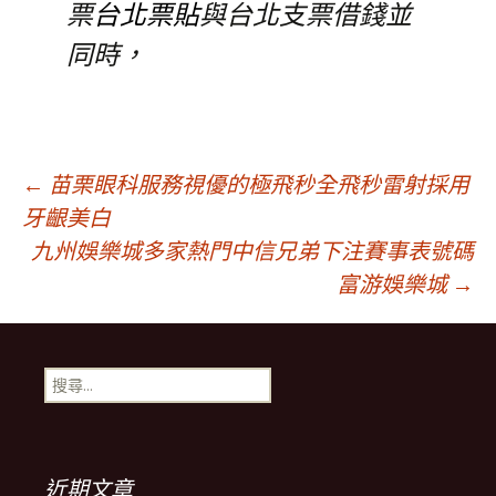
票
台北票貼
與台北支票借錢並
同時，
文
←
苗栗眼科服務視優的極飛秒全飛秒雷射採用
牙齦美白
九州娛樂城多家熱門中信兄弟下注賽事表號碼
章
富游娛樂城
→
導
搜
航
尋
關
鍵
列
字:
近期文章