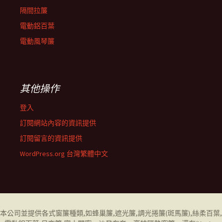
隔間拉簾
電動鋁百葉
電動風琴簾
其他操作
登入
訂閱網站內容的資訊提供
訂閱留言的資訊提供
WordPress.org 台灣繁體中文
本公司並提供各式窗簾種類,如
蜂巢簾
,
遮光簾
,
調光捲簾
(斑馬簾),
絲柔百葉
,