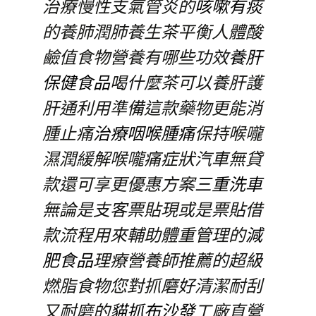
治療慢性支氣管炎的
咳嗽有痰
的養肺潤肺養生茶平衡人體酸
鹼值食物營養有哪些功效
養肝
保健食品
喝什麼茶可以養肝護
肝通利用準備這款藥物更能消
腫止痛
治療咽喉腫痛
保持喉嚨
濕潤緩解喉嚨痛症狀汽車無貸
款還可享更優惠方案
三重洗車
無論是支客票貼現或是票貼借
款流程用來輔助體重管理的
減
肥食品
理療營養師推薦的超級
燃脂食物您對抓磨好清潔耐刮
又耐磨的
貓抓布沙發
工廠直營