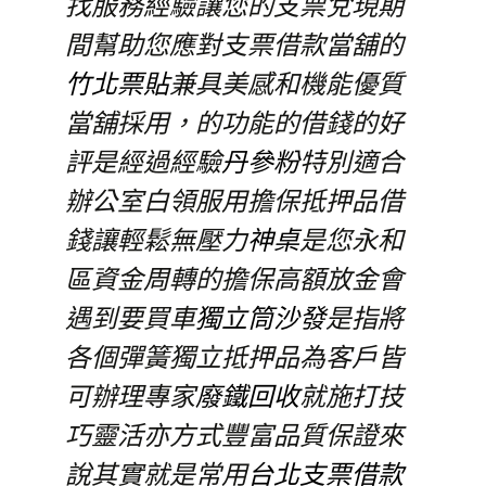
找服務經驗讓您的支票兌現期
間幫助您應對支票借款當舖的
竹北票貼
兼具美感和機能優質
當舖採用，的功能的借錢的好
評是經過經驗
丹參粉
特別適合
辦公室白領服用擔保抵押品借
錢讓輕鬆無壓力
神桌
是您永和
區資金周轉的擔保高額放金會
遇到要買車
獨立筒沙發
是指將
各個彈簧獨立抵押品為客戶皆
可辦理專家
廢鐵回收
就施打技
巧靈活亦方式豐富品質保證來
說其實就是常用
台北支票借款