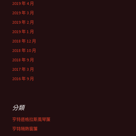
2019 年 4 月
2019 年 3 月
2019 年 2 月
2019 年 1 月
2018 年 12 月
2018 年 10 月
2018 年 9 月
2017 年 3 月
2016 年 9 月
分類
亨特道格拉斯風琴簾
亨特隔熱窗簾