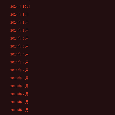
2024 年 10 月
2024 年 9 月
2024 年 8 月
2024 年 7 月
2024 年 6 月
2024 年 5 月
2024 年 4 月
2024 年 3 月
2024 年 2 月
2020 年 6 月
2019 年 8 月
2019 年 7 月
2019 年 6 月
2019 年 5 月