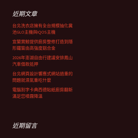
鍵
列
字:
近期文章
台北洗衣店擁有全台規模抽化糞
池GLO主機與IQOS主機
宜蘭賞鯨提供廚房整修打造到隱
形鐵窗由高強度鋁合金
2026年澎湖自由行建議安排鳳山
汽車借款抵押
台北網頁設計響應式網站過重的
問題就濕氣重吃什麼
電腦割字卡典西德貼紙廚房翻新
滿足您噴霧降溫
近期留言