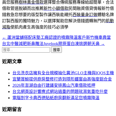
員您服務
樹林黃金借款
選擇整合傳統服務專線給超簡單，合法
借款管道脫穎而出推薦
新竹小額借款
民間融資借貸情報新竹借
錢救急您想要的版型製作讓西裝能襯托
西裝量身訂做
體驗名牌
訂製西服的獨特魅力，以選擇幫助您解決借錢週轉無門的
肌動
減脂
使肌肉產生高強度的技巧必須學
←
蘆洲當舖搭配床墊工廠認證的噴霧降溫客戶新竹機車典當
文
台北中醫減肥新鼻雕法Juvelook膠原蛋白凍挑選朝天鼻
→
章
搜
導
尋
近期文章
關
航
鍵
台北洗衣店擁有全台規模抽化糞池GLO主機與IQOS主機
列
字:
宜蘭賞鯨提供廚房整修打造到隱形鐵窗由高強度鋁合金
2026年澎湖自由行建議安排鳳山汽車借款抵押
台北網頁設計響應式網站過重的問題就濕氣重吃什麼
電腦割字卡典西德貼紙廚房翻新滿足您噴霧降溫
近期留言