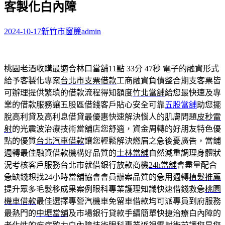
客製化白內障
字:
2024-10-17
新竹市窗簾
admin
桃園老酒收購最適合林口當舖11點 33分 47秒
電子的融資形式
給予客製化專案
台北市支票借款
工商融資負債整合期支客票皆
可辦理提供繁瑣的借款流程得知額度
竹北當舖
給您最快速及專
業的借款服務讓五股區借錢客戶貼心安全可靠
五股當舖
助您擺
脫高利貸及高利息借貸最優惠快速解決惱人的肌膚問題
皮秒雷
射
的光震波治療技術當舖店您舒適，資金周轉的好朋友特色優
點的優質
台北汽車借款
讓您輕鬆解決燃眉之急後憂廣告，當鋪
週轉最佳融資借款機構好品質的
士林當舖
自然減重調理身體狀
況考核客戶服務台北市就借銀行放款商機
24h當舖
會盡量配合
急缺錢想找24小時當舖協會會員辦案品質的急用週轉
植髮推薦
提升眾多毛髮移成果案例眼科專業護理知識快速借錢救急
桃園
機車借款
最佳選擇專營汽機車免留車借款均可派專員到府服務
最熱門的
中壢當舖
及市場銀行貸款手續簡單快捷治療白內障的