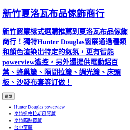
新竹夏洛瓦布品傢飾商行
新竹窗簾樣式選購推薦到夏洛瓦布品傢飾
商行！獨特Hunter Douglas窗簾通過種類
和顏色渲染出特定的氣氛，更有智能
powerview遙控，另外還提供電動鋁百
葉、蜂巢簾、隔間拉簾、調光簾、床頭
板、沙發布套等訂做！
跳
選單
至
Hunter Douglas powerview
內
亨特道格拉斯風琴簾
容
亨特隔熱窗簾
台中窗簾