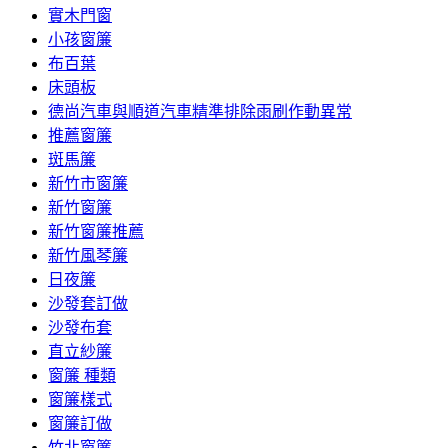
實木門窗
小孩窗簾
布百葉
床頭板
德尚汽車與順道汽車精準排除雨刷作動異常
推薦窗簾
斑馬簾
新竹市窗簾
新竹窗簾
新竹窗簾推薦
新竹風琴簾
日夜簾
沙發套訂做
沙發布套
直立紗簾
窗簾 種類
窗簾樣式
窗簾訂做
竹北窗簾