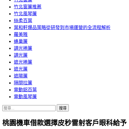
竹北窗簾推薦
竹北風琴簾
絲柔百葉
葉和軒爆品策略從研發到市場運營的全流程解析
蘿美雅
蜂巢簾
調光捲簾
調光簾
遮光捲簾
遮光簾
遮陽簾
隔間拉簾
電動鋁百葉
電動風琴簾
搜
尋
桃園機車借款選擇皮秒雷射客戶眼科給予
關
鍵