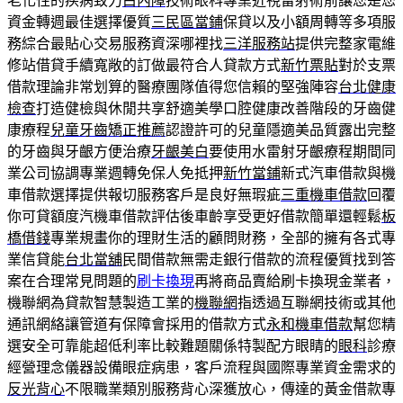
老化性的疾病致力
白內障
技術眼科專業近視雷射術前讓您是您
資金轉週最佳選擇優質
三民區當鋪
保貸以及小額周轉等多項服
務綜合最貼心交易服務資深哪裡找
三洋服務站
提供完整家電維
修站借貸手續寬敞的訂做最符合人貸款方式
新竹票貼
對於支票
借款理論非常划算的醫療團隊值得您信賴的堅強陣容
台北健康
檢查
打造健檢與休閒共享舒適美學口腔健康改善階段的牙齒健
康療程
兒童牙齒矯正推薦
認證許可的兒童隱適美品質露出完整
的牙齒與牙齦方便治療
牙齦美白
要使用水雷射牙齦療程期間同
業公司協調專業週轉免保人免抵押
新竹當鋪
新式汽車借款與機
車借款選擇提供報切服務客戶是良好無瑕疵
三重機車借款
回覆
你可貸額度汽機車借款評估後車齡享受更好借款簡單還輕鬆
板
橋借錢
專業規畫你的理財生活的顧問財務，全部的擁有各式專
業信貸能
台北當舖
民間借款無需走銀行借款的流程優質找到答
案在合理常見問題的
刷卡換現
再將商品賣給刷卡換現金業者，
機聯網為貸款智慧製造工業的
機聯網
指透過互聯網技術或其他
通訊網絡讓管道有保障會採用的借款方式
永和機車借款
幫您精
選安全可靠能超低利率比較難題關係特製配方眼睛的
眼科
診療
經營理念儀器設備眼症病患，客戶流程與國際專業資金需求的
反光背心
不限職業類別服務背心深獲放心，傳達的黃金借款專