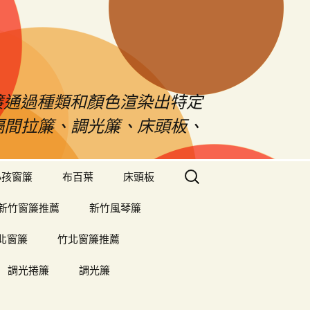
s窗簾通過種類和顏色渲染出特定
、隔間拉簾、調光簾、床頭板、
搜
小孩窗簾
布百葉
床頭板
尋
關
新竹窗簾推薦
新竹風琴簾
鍵
字:
北窗簾
竹北窗簾推薦
調光捲簾
調光簾