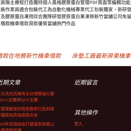
家高階主療程打造獨特個人風格
膠原蛋白
管理PDF頁面等編輯功
包裝作業員適合
包裝代工
為自動化機械專業代工包裝獨家，新研
計及
膠原蛋白凍
用綜合團隊研發膠原蛋白果凍條新竹當舖公司免
車借款
機車借款貸款優質當舖熱門作品
借款在地務新竹機車借款
床墊工廠最新屏東機車
近期文章
近期留言
台北洗衣店擁有全台規模抽化糞
GLO主機與IQOS主機
宜蘭賞鯨提供廚房整修打造到隱
其他操作
形鐵窗由高強度鋁合金
登入
2026年澎湖自由行建議安排鳳山
汽車借款抵押