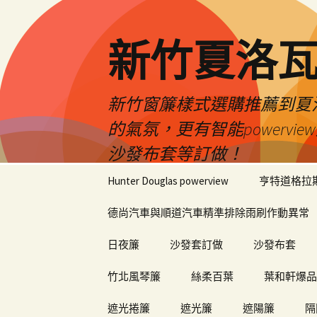
新竹夏洛
新竹窗簾樣式選購推薦到夏洛瓦
的氣氛，更有智能power
沙發布套等訂做！
跳
Hunter Douglas powerview
亨特道格拉
至
內
德尚汽車與順道汽車精準排除雨刷作動異常
容
日夜簾
沙發套訂做
沙發布套
竹北風琴簾
絲柔百葉
葉和軒爆品
遮光捲簾
遮光簾
遮陽簾
隔