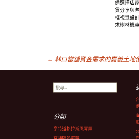
備選擇店
貸分享與
框視覺設
求
樹林機
文
←
林口當舖資金需求的嘉義土地
章
搜
尋
導
關
鍵
池
字:
航
分類
亨特道格拉斯風琴簾
亨特隔熱窗簾