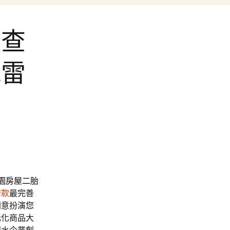
檢查
視雷
園房屋二胎
借款
最完善
同意扮演您
元化商品大