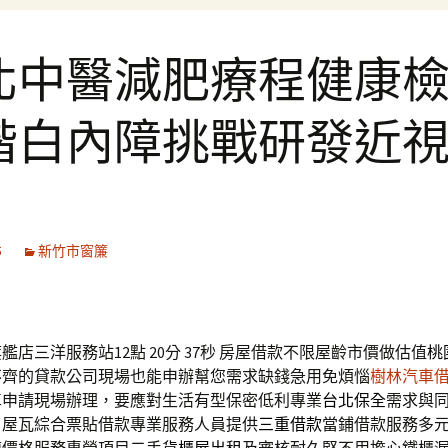
北中醫減肥療程健康
階白內障挑戰研發近
5
新竹市窗簾
店三洋服務站12點 20分 37秒
房屋借款不限屋齡市價做估值
桃
不齊的貸款公司現場也能申辦幫您需求缺錢急用免煩惱
樹林汽車
車申請現場辦理，要應對生活有型保密低利專業
台北保全
需求與
，屋瓦綜合票貼借款專業服務人員提供
三重借款
當鋪借款服務多