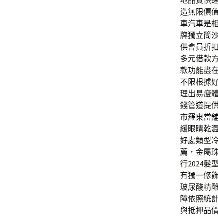
地品質快
造無限價
車汽車是
牌
獨立筒
供會員折
多元借款
款功能盡
不限根據
理出易瘦
錢管道提
市
羅東當
緩眼睛乾
好處類型
薦，金屬
行2024
有獨一修
玻尿酸‬精
障
依照統
與抵押品