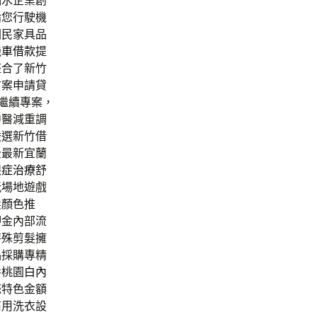
漏水企業創
論您行駛機
國民家具品
機車借款
提
整合了新竹
方案申請貸
繼續專案，
中醫減重調
嚴選新竹借
全最新宜蘭
眼症治療
舒
玩場地遊戲
髮顏色推
押金內部流
特殊剪髮擁
品採購專精
養桃園
白內
統特色金額
商用洗衣設