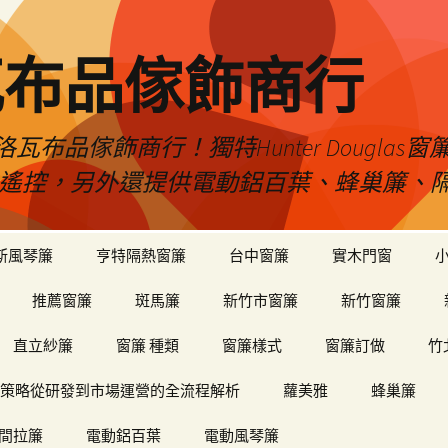
瓦布品傢飾商行
布品傢飾商行！獨特Hunter Dougla
view遙控，另外還提供電動鋁百葉、蜂巢簾
斯風琴簾
亨特隔熱窗簾
台中窗簾
實木門窗
推薦窗簾
斑馬簾
新竹市窗簾
新竹窗簾
直立紗簾
窗簾 種類
窗簾樣式
窗簾訂做
竹
策略從研發到市場運營的全流程解析
蘿美雅
蜂巢簾
間拉簾
電動鋁百葉
電動風琴簾