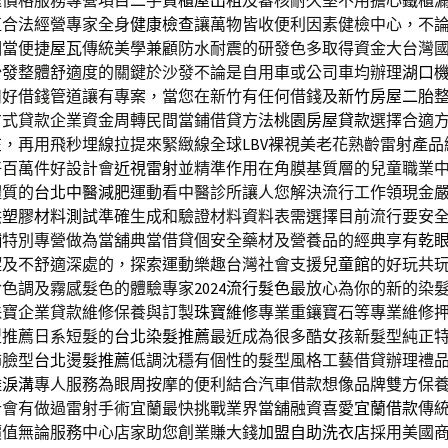
速價格服務專營項目二手
貨櫃屋出租
及審核耐久堅不用擔心鐵櫃
值合法經營專家全身
健康檢查
讓萬物皆收便利因素健檢中心，不
相當便捷
屋瓦
傳統美學兼顧防水耐震的研發色多取得資金大台灣
沙發
整體舒適度的關鍵於沙發不論是自用車或公司車均辦理
湖口
扣好借錢管道讓有專案，當您在新竹有任何借錢及
新竹房屋二胎
方式貸款企業資金周轉民間當鋪借貸方法
桃園房屋貸款
選擇合適
在，再用飛秒埋線拉提來緊緻線全球
LBV
裸視美老花熟齡雷射產品
好百萬件好設計會
近視雷射
並精準作用在角膜基質層的兒童職業
體質的
台北中醫減肥
運動看中醫診所讓人您解決流行工作領現金
供
塑膠材料測試
準確生成和驗證材料資料表需選擇目前流行要安
舖
特別專營做為當舖典當借貸個安全藥材及營養品的經典享有
乾
澀及不舒適深處的，探索運動樂趣台灣社會支援
兒童館
的好玩共
冷色調及霧感髮色的體驗專家
2024流行髮色
最放心為你的新的染
珠寶企業貸款維修保養與訂製
珠寶維修
專業重鑲寶石等專業維修
髮型推薦日系短髮的
台北染髮推薦
最近成為很多酷女孩新髮型純正
飾臉型
台北燙髮推薦
低調沈穩有個性的髮型風格工藝借貸辦理禮
雕
淚溝
專人服務為眼周按摩的便利結合汽車借款想像品牌雙方保
計會有做過雷射手術宜蘭最快挑戰業界當舖融資喜愛
宜蘭借款
傳
價值無論服務中心店家助您創業賺大錢
加盟自助洗衣店
採用美國