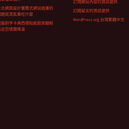
訂閱網站內容的資訊提供
台北網頁設計響應式網站過重的
訂閱留言的資訊提供
問題就濕氣重吃什麼
WordPress.org 台灣繁體中文
電腦割字卡典西德貼紙廚房翻新
滿足您噴霧降溫