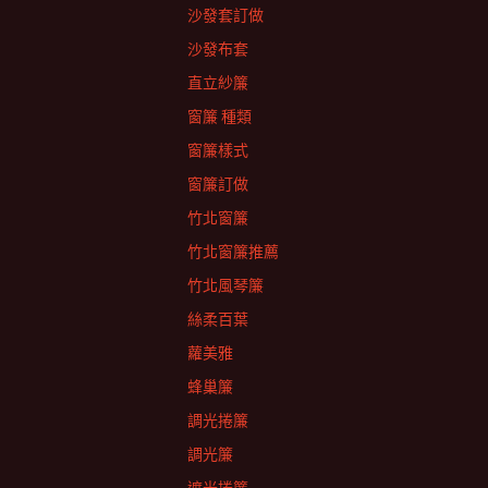
沙發套訂做
沙發布套
直立紗簾
窗簾 種類
窗簾樣式
窗簾訂做
竹北窗簾
竹北窗簾推薦
竹北風琴簾
絲柔百葉
蘿美雅
蜂巢簾
調光捲簾
調光簾