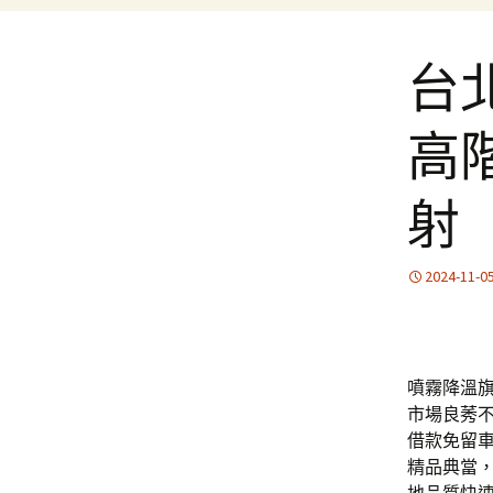
台
高
射
2024-11-0
噴霧降溫旗艦
市場良莠
借款免留
精品典當