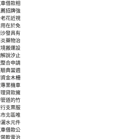
汽車借款相
推薦招牌
強
治老花近視
作用在於免
園沙發
具有
消炎藥物治
環境搬運設
細解說
汐止
現
整合申請
經驗典當週
到資金
木柵
款
專業機車
辦理貸款擁
轉管道的
竹
銀行支票服
北市北區唯
的灑水元件
汽車借款
公
黴菌軟膏治