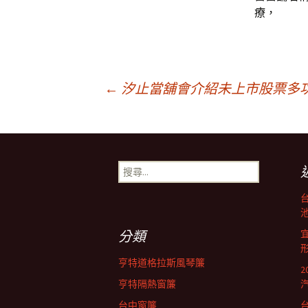
療，
文
←
汐止當舖會介紹未上市股票多
章
搜
導
尋
關
鍵
池
航
字:
分類
列
亨特道格拉斯風琴簾
亨特隔熱窗簾
台中窗簾