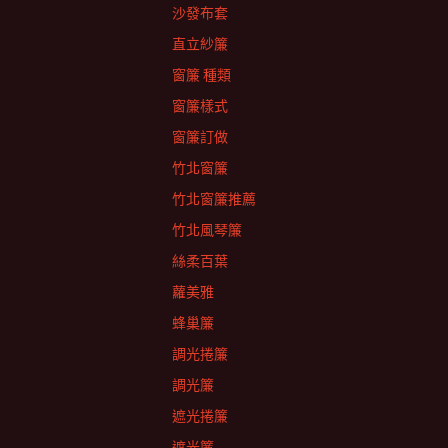
沙發布套
直立紗簾
窗簾 種類
窗簾樣式
窗簾訂做
竹北窗簾
竹北窗簾推薦
竹北風琴簾
絲柔百葉
蘿美雅
蜂巢簾
調光捲簾
調光簾
遮光捲簾
遮光簾