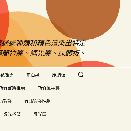
s窗簾通過種類和顏色渲染出特定
、隔間拉簾、調光簾、床頭板、
搜
小孩窗簾
布百葉
床頭板
尋
關
新竹窗簾推薦
新竹風琴簾
鍵
字:
北窗簾
竹北窗簾推薦
調光捲簾
調光簾