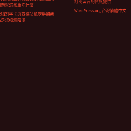
訂閱留言的資訊提供
問題就濕氣重吃什麼
WordPress.org 台灣繁體中文
電腦割字卡典西德貼紙廚房翻新
滿足您噴霧降溫