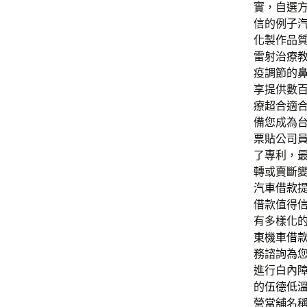
實，自選
信的例子
化製作品
雷射治療
疫調節的
享提供數
療超合適
備您成為
票貼
公司
了專利，
轉或賣斷
汽車借款
借款值得
有多樣化
東機車借
務諮詢為
進行白內
的
伍德低
營當舖名