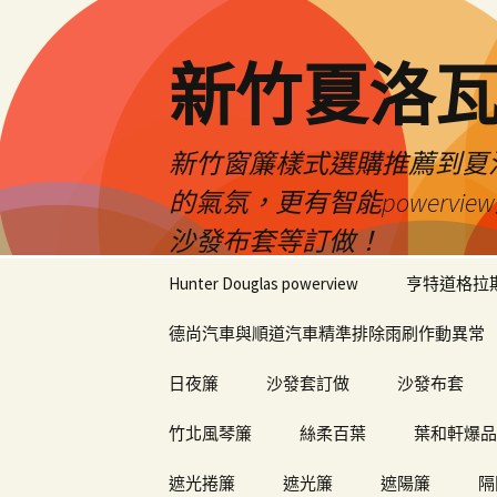
新竹夏洛
新竹窗簾樣式選購推薦到夏洛瓦
的氣氛，更有智能power
沙發布套等訂做！
跳
Hunter Douglas powerview
亨特道格拉
至
內
德尚汽車與順道汽車精準排除雨刷作動異常
容
日夜簾
沙發套訂做
沙發布套
竹北風琴簾
絲柔百葉
葉和軒爆品
遮光捲簾
遮光簾
遮陽簾
隔