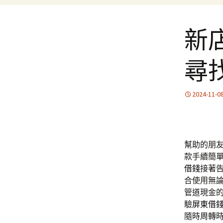
新
尋
2024-11-0
幫助的朋
款手續簡
借錢
接著
合使用無
管道現金
驗
屏東借
隨時周轉