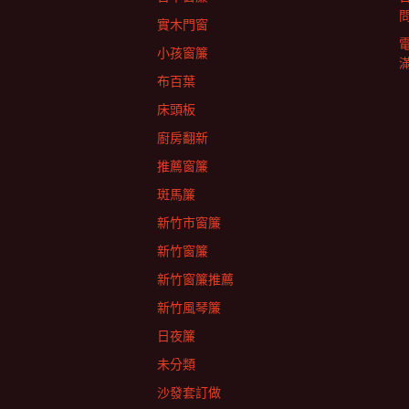
實木門窗
小孩窗簾
布百葉
床頭板
廚房翻新
推薦窗簾
斑馬簾
新竹市窗簾
新竹窗簾
新竹窗簾推薦
新竹風琴簾
日夜簾
未分類
沙發套訂做