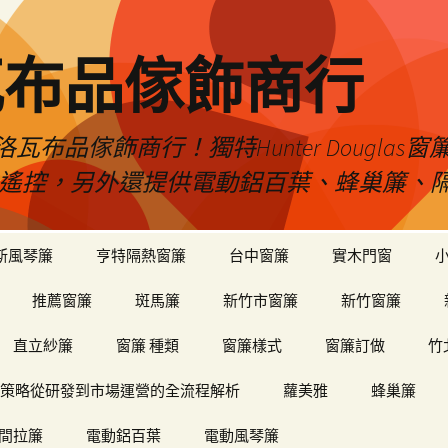
瓦布品傢飾商行
布品傢飾商行！獨特Hunter Dougla
view遙控，另外還提供電動鋁百葉、蜂巢簾
斯風琴簾
亨特隔熱窗簾
台中窗簾
實木門窗
推薦窗簾
斑馬簾
新竹市窗簾
新竹窗簾
直立紗簾
窗簾 種類
窗簾樣式
窗簾訂做
竹
策略從研發到市場運營的全流程解析
蘿美雅
蜂巢簾
間拉簾
電動鋁百葉
電動風琴簾