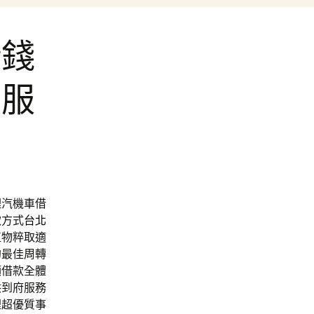
借錢
制服
理汽機車借
款方式
台北
植物粹取適
的最佳周轉
額借款全體
供到府服務
裡超優質事