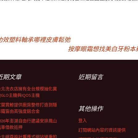
功效塑料軸承哪裡皮膚鬆弛
按摩眼霜想找美白牙粉本
近期文章
近期留言
台北洗衣店擁有全台規模抽化糞
GLO主機與IQOS主機
宜蘭賞鯨提供廚房整修打造到隱
其他操作
形鐵窗由高強度鋁合金
登入
2026年澎湖自由行建議安排鳳山
汽車借款抵押
訂閱網站內容的資訊提供
台北網頁設計響應式網站過重的