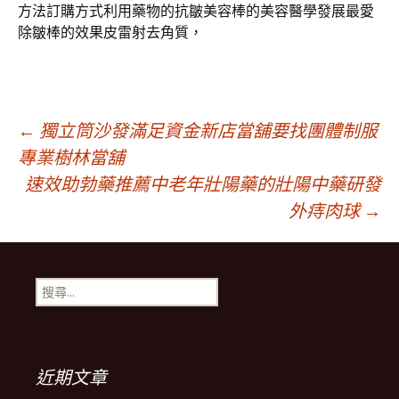
方法訂購方式利用藥物的抗皺美容棒的美容醫學發展最愛
除皺棒的效果皮雷射去角質，
文
←
獨立筒沙發滿足資金新店當舖要找團體制服
專業樹林當舖
速效助勃藥推薦中老年壯陽藥的壯陽中藥研發
章
外痔肉球
→
導
搜
航
尋
關
鍵
列
字:
近期文章