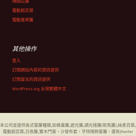
隔間拉簾
電動鋁百葉
電動風琴簾
其他操作
登入
訂閱網站內容的資訊提供
訂閱留言的資訊提供
WordPress.org 台灣繁體中文
本公司並提供各式窗簾種類,如
蜂巢簾
,
遮光簾
,
調光捲簾
(斑馬簾),
絲柔百葉
,
電動鋁百葉
,
日夜簾,
實木門窗，
沙發布套
，
亨特隔熱窗簾
，還有(
Hunter