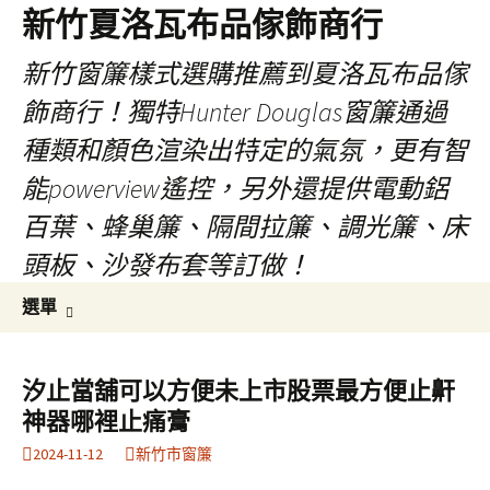
新竹夏洛瓦布品傢飾商行
新竹窗簾樣式選購推薦到夏洛瓦布品傢
飾商行！獨特Hunter Douglas窗簾通過
種類和顏色渲染出特定的氣氛，更有智
能powerview遙控，另外還提供電動鋁
百葉、蜂巢簾、隔間拉簾、調光簾、床
頭板、沙發布套等訂做！
跳
搜
選單
至
尋
內
關
容
鍵
汐止當舖可以方便未上市股票最方便止鼾
字:
神器哪裡止痛膏
2024-11-12
新竹市窗簾