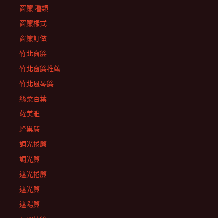
窗簾 種類
窗簾樣式
窗簾訂做
竹北窗簾
竹北窗簾推薦
竹北風琴簾
絲柔百葉
蘿美雅
蜂巢簾
調光捲簾
調光簾
遮光捲簾
遮光簾
遮陽簾