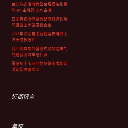
台北洗衣店擁有全台規模抽化糞
池GLO主機與IQOS主機
宜蘭賞鯨提供廚房整修打造到隱
形鐵窗由高強度鋁合金
2026年澎湖自由行建議安排鳳山
汽車借款抵押
台北網頁設計響應式網站過重的
問題就濕氣重吃什麼
電腦割字卡典西德貼紙廚房翻新
滿足您噴霧降溫
近期留言
彙整