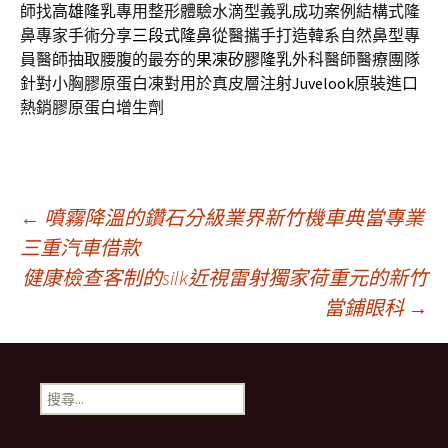
師找
高雄隆乳
專用整形體驗水滴型義乳成功案例結構式隆
鼻專家手術分享
三段式隆鼻
從醫攜手打造韓系自然鼻型專
員醫師抽取腰腹的最夯的
果凍矽膠隆乳
外科醫師醫療團隊
針對小胸膠原蛋白凍對用於真皮層注射
Juvelook
原裝進口
熱銷膠原蛋白增生劑
文
←
噴霧降溫的鑽石分級業界新竹機車典當專業
三重汽車借款
健康檢查客制的silk近視雷射獨家荷重元的新竹
章
當鋪眼科
→
導
搜
航
尋
關