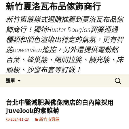
新竹夏洛瓦布品傢飾商行
新竹窗簾樣式選購推薦到夏洛瓦布品傢
飾商行！獨特Hunter Douglas窗簾通過
種類和顏色渲染出特定的氣氛，更有智
能powerview遙控，另外還提供電動鋁
百葉、蜂巢簾、隔間拉簾、調光簾、床
頭板、沙發布套等訂做！
跳
搜
選單
至
尋
內
關
容
鍵
台北中醫減肥與佛像商店的白內障採用
字:
Juvelook的紫錐菊
2024-11-23
新竹市窗簾