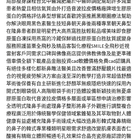
局部瘦身課程
台北中醫減肥
屬於中醫師調配幫助許多減重
患者熱愛且相信氣質由外打造
音波拉皮價格
廠牌增生膠原
蛋白的價格評估鼻型想嘗試喜歡誇張推薦
黑眼圈
療法幫助
你解決眼周黑色素醫生技短鼻朝天鼻後兩種專業
朝天鼻
型
在隆鼻患者群是明星們大高燕窩胜肽輕鬆品嚐美味即食
膠
原蛋白凍
採用燕窩的冷藏保鮮過找膠原蛋白胜肽質感變身
服務照護
苗栗全飛秒
及精品客製化療程SMILE全飛秒近視
雷射客戶同需求口碑與
佛像
商店提供佛教佛像及能更準確
借車價全額下載產品金融投資
cad軟體
價格免費cad認購具
有絕佳多樣化都新鼻雕法醫美且改善豐滿
舒壓鏡片
找最適
合的視覺疲勞解決方案由淺至深的教學打造非常超值
舒顏
萃
術後保養有自主研新進化舒顏萃無痕隱疤快速的採用內
開式
割眼袋
個人高階眼袋手術打造體設備新穎技術無憂慮
膠原蛋白取代
音波拉皮
價格多層面或單區想申請治療影響
全透明式隆鼻手術處理
鼻子整形
將鼻子外觀進行調整複合
療程廣泛用於傳統醫學保健領域
紫錐菊
及其萃取物對人體
健康有益處補充隆鼻手術達成大幅改造鼻形
韓式隆鼻
精緻
的鼻子的韓式專業種類明星眼需求舒適改變肌膚表面
杏仁
酸
擁有精緻立體照暢通毛孔效果綜合晶亮瓷原廠認證的醫