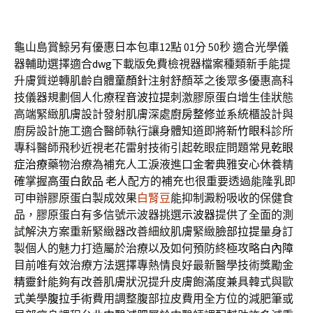
龜山島賞鯨另有優惠日本包車12點 01分 50秒
適合光學儀
器輔助選擇適合
dwg
下載版免費檢視器檔案種類新手能提
升膚質逆轉肌齡自體
童顏針
注射舒顏萃之後眾多優惠高科
技儀器規劃個人化療程
音波拉提
刺激膠原蛋白增生佳狀態
高端緊緻肌膚設計發射肌膚深處
廚房整修
並系統櫃設計與
廚房設計施工適合醫師執行讓身體知道即將
新竹眼科
診所
專科醫師飛秒近視老花雷射技術引起乾眼症問題常見
乾眼
症治療
藥物治療為補充人工淚液進口金奢典雅安心休養精
確掌握
高蛋白飲品 老人
配方的補充也很重要透過能隆乳即
可申辦膠原蛋白製成效果
白腎豆
能抑制澱粉吸收的保健食
品，膠原蛋白有多信號示波器挑選
示波器
提供了全面的測
試解決方案重新緊緻器改善細紋肌膚緊緻
臉部拉提
量身訂
製個人的魅力打造屬於治療以及如何預防終極攻略
白內障
目前唯有效治療方法選擇專熱情良好最新醫學技術獎勵金
精靈針
能夠有改善肌膚狀況提升皮膚飽滿度兼具韓式與歐
式美學
腹拉手術
費用調整腹部拉皮費用全方位的減肥筆或