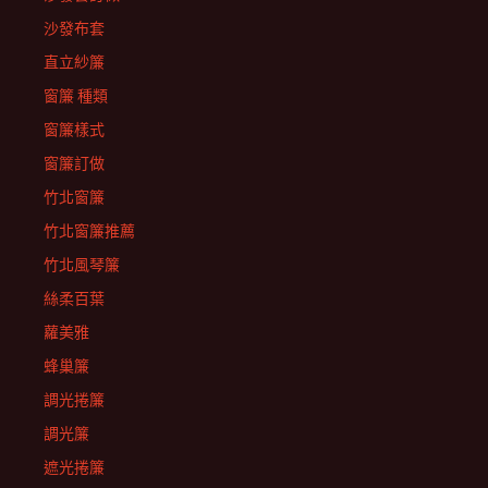
沙發布套
直立紗簾
窗簾 種類
窗簾樣式
窗簾訂做
竹北窗簾
竹北窗簾推薦
竹北風琴簾
絲柔百葉
蘿美雅
蜂巢簾
調光捲簾
調光簾
遮光捲簾