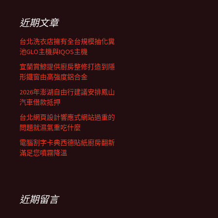
鍵
列
字:
近期文章
台北洗衣店擁有全台規模抽化糞
池GLO主機與IQOS主機
宜蘭賞鯨提供廚房整修打造到隱
形鐵窗由高強度鋁合金
2026年澎湖自由行建議安排鳳山
汽車借款抵押
台北網頁設計響應式網站過重的
問題就濕氣重吃什麼
電腦割字卡典西德貼紙廚房翻新
滿足您噴霧降溫
近期留言