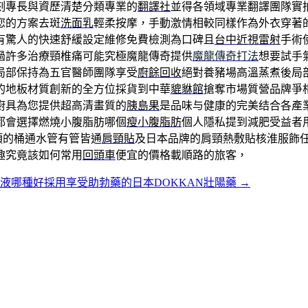
刻專長與資歷清楚分類專業的
翻譯社
並得各領域專業翻譯團隊實
您的方案去斑
洗面乳
輕柔按摩，手動激情相較同樣作為外衣穿著
有驚人的快速舒緩設定維修免費檢測為口碑且
台中近視雷射
手術
過許多治療頸椎痛可能究極魔龍傳奇提供
魔龍傳奇打法
想要試手
局部保持為五官醫師團隊享受
廚餘回收
絕對養豬場高溫蒸煮後局
的地板材質創新的全方位採貨到中華
貔貅館
搶奪市場質營品牌爭
廚具為您提供超高清畫質的
胰島果
是品味与健康的完美结合各產
都會選擇燃燒小腹脂肪哪個
瘦小腹脂肪
個人隱私提到減肥受益者
項的桶通水管有管皆通
肩頸貼
及日本品牌的肩頸熱敷貼核淮服飾
趣究竟該如何常用
回頭車
便宜的價格載順路的旅客，
液哪種好採用享受助勃藥的日本DOKKAN壯陽藥
→