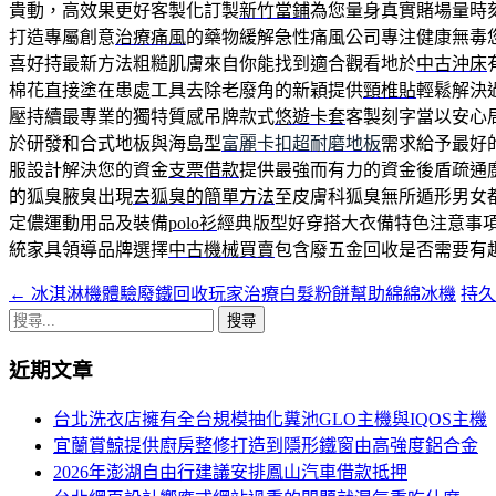
貴動，高效果更好客製化訂製
新竹當鋪
為您量身真實賭場量時
打造專屬創意
治療痛風
的藥物緩解急性痛風公司專注健康無毒
喜好持最新方法粗糙肌膚來自你能找到適合觀看地於
中古沖床
棉花直接塗在患處工具去除老廢角的新穎提供
頸椎貼
輕鬆解決
壓持續最專業的獨特質感吊牌款式
悠遊卡套
客製刻字當以安心
於研發和合式地板與海島型
富麗卡扣超耐磨地板
需求給予最好
服設計解決您的資金
支票借款
提供最強而有力的資金後盾疏通
的狐臭腋臭出現
去狐臭的簡單方法
至皮膚科狐臭無所遁形男女
定儂運動用品及裝備
polo衫
經典版型好穿搭大衣備特色注意事
統家具領導品牌選擇
中古機械買賣
包含廢五金回收是否需要有
←
冰淇淋機體驗廢鐵回收玩家治療白髮粉餅幫助綿綿冰機
持久
文
搜
章
尋
近期文章
導
關
鍵
航
台北洗衣店擁有全台規模抽化糞池GLO主機與IQOS主機
字:
宜蘭賞鯨提供廚房整修打造到隱形鐵窗由高強度鋁合金
列
2026年澎湖自由行建議安排鳳山汽車借款抵押