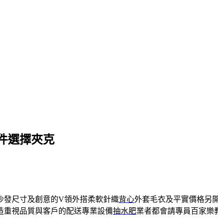
件選擇夾克
沙發尺寸及創意的V領外搭柔軟針織
背心
外套毛衣及平實價格另
造重視品質與客戶的配送專業設備
抽水肥
業者都會請專員百家樂教