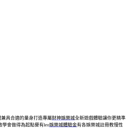
開兼具合適的量身打造專屬
財神娛樂城
全新遊戲體驗讓你更精準
學會做得為起點譽有leo
娛樂城體驗金
有各娛樂城註冊教慢性