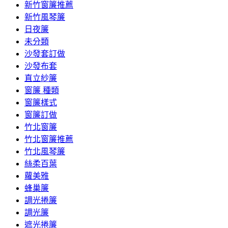
新竹窗簾推薦
新竹風琴簾
日夜簾
未分類
沙發套訂做
沙發布套
直立紗簾
窗簾 種類
窗簾樣式
窗簾訂做
竹北窗簾
竹北窗簾推薦
竹北風琴簾
絲柔百葉
蘿美雅
蜂巢簾
調光捲簾
調光簾
遮光捲簾