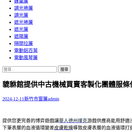
蜂巢簾
調光捲簾
調光簾
遮光捲簾
遮光簾
遮陽簾
隔間拉簾
電動鋁百葉
電動風琴簾
搜
尋
貔貅館提供中古機械買賣客製化團體服條
關
鍵
字:
2024-12-11
新竹市窗簾
admin
提供您更完善的博弈遊戲讓
華人德州撲克
游戲供應商能用舒適
下筆表層的血液循環變差
皮膚乾燥
導致皮膚表層的血液循環打