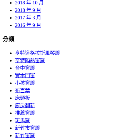
2018 年 10 月
2018 年 9 月
2017 年 3 月
2016 年 9 月
分類
亨特道格拉斯風琴簾
亨特隔熱窗簾
台中窗簾
實木門窗
小孩窗簾
布百葉
床頭板
廚房翻新
推薦窗簾
斑馬簾
新竹市窗簾
新竹窗簾