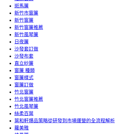
斑馬簾
新竹市窗簾
新竹窗簾
新竹窗簾推薦
新竹風琴簾
日夜簾
沙發套訂做
沙發布套
直立紗簾
窗簾 種類
窗簾樣式
窗簾訂做
竹北窗簾
竹北窗簾推薦
竹北風琴簾
絲柔百葉
葉和軒爆品策略從研發到市場運營的全流程解析
蘿美雅