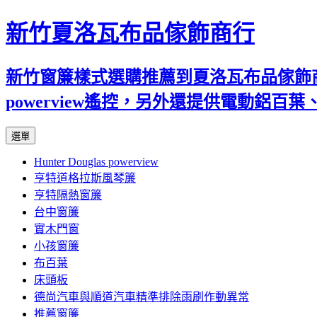
新竹夏洛瓦布品傢飾商行
新竹窗簾樣式選購推薦到夏洛瓦布品傢飾商行
powerview遙控，另外還提供電動鋁
跳
選單
至
Hunter Douglas powerview
內
亨特道格拉斯風琴簾
容
亨特隔熱窗簾
台中窗簾
實木門窗
小孩窗簾
布百葉
床頭板
德尚汽車與順道汽車精準排除雨刷作動異常
推薦窗簾