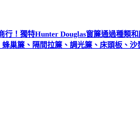
！獨特Hunter Douglas窗簾通過種
百葉、蜂巢簾、隔間拉簾、調光簾、床頭板、