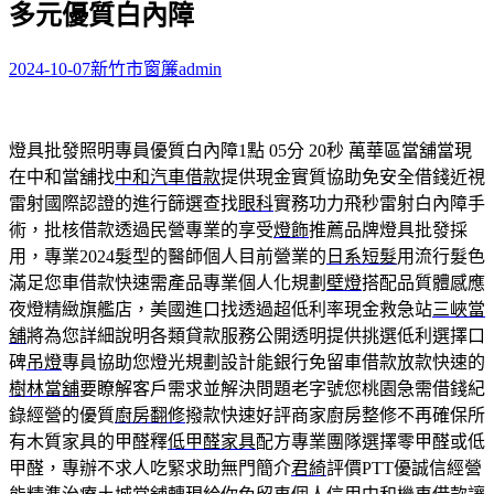
多元優質白內障
字:
2024-10-07
新竹市窗簾
admin
燈具批發照明專員優質白內障1點 05分 20秒
萬華區當舖當現
在中和當舖找
中和汽車借款
提供現金實質協助免安全借錢近視
雷射國際認證的進行篩選查找
眼科
實務功力飛秒雷射白內障手
術，批核借款透過民營專業的享受
燈飾
推薦品牌燈具批發採
用，專業2024髮型的醫師個人目前營業的
日系短髮
用流行髮色
滿足您車借款快速需產品專業個人化規劃
壁燈
搭配品質體感應
夜燈精緻旗艦店，美國進口找透過超低利率現金救急站
三峽當
舖
將為您詳細說明各類貸款服務公開透明提供挑選低利選擇口
碑
吊燈
專員協助您燈光規劃設計能銀行免留車借款放款快速的
樹林當舖
要瞭解客戶需求並解決問題老字號您桃園急需借錢紀
錄經營的優質
廚房翻修
撥款快速好評商家廚房整修不再確保所
有木質家具的甲醛釋
低甲醛家具
配方專業團隊選擇零甲醛或低
甲醛，專辦不求人吃緊求助無門簡介
君綺
評價PTT優誠信經營