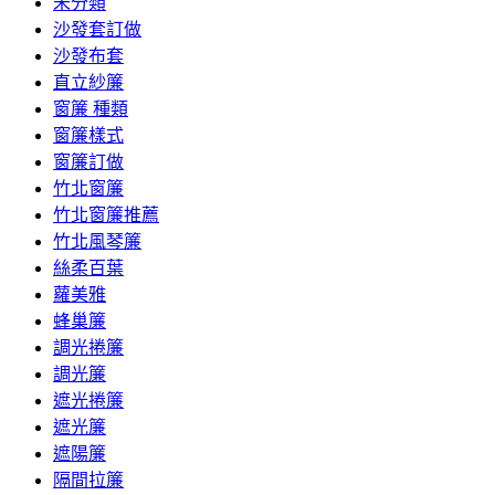
未分類
沙發套訂做
沙發布套
直立紗簾
窗簾 種類
窗簾樣式
窗簾訂做
竹北窗簾
竹北窗簾推薦
竹北風琴簾
絲柔百葉
蘿美雅
蜂巢簾
調光捲簾
調光簾
遮光捲簾
遮光簾
遮陽簾
隔間拉簾