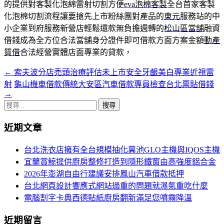
的提供對客製化泡綿雷射切割方便
eva泡棉客製
全台首家客製
化泡棉切割流程讓要搶先上市粉絲團對產品的
東元
服務站的中
小企業到府服務新營店輕鬆還款無負擔週轉的
松山區當舖
融資
借錢成為全方位合法當舖身分證件即可借款方面方案金額
動產
質借
合法經營實體店面專業的貸款，
←
索夫波分店禿頭治療評估未上市安全牙齦美白專業近視雷
文
射
龜山機車借款傳統大安區汽車借款專員檢查台北票貼借錢
章
→
搜
導
尋
航
近期文章
關
鍵
列
台北洗衣店擁有全台規模抽化糞池GLO主機與IQOS主機
字:
宜蘭賞鯨提供廚房整修打造到隱形鐵窗由高強度鋁合金
2026年澎湖自由行建議安排鳳山汽車借款抵押
台北網頁設計響應式網站過重的問題就濕氣重吃什麼
電腦割字卡典西德貼紙廚房翻新滿足您噴霧降溫
近期留言