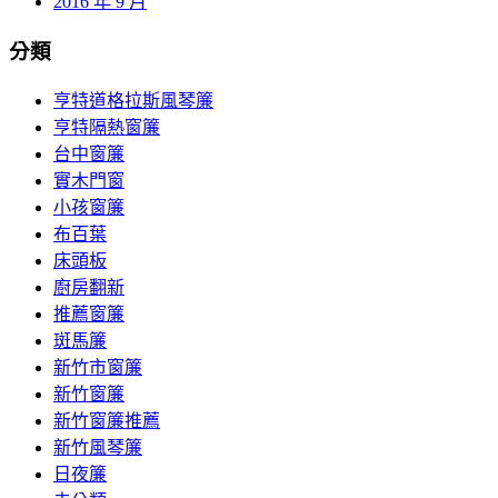
2016 年 9 月
分類
亨特道格拉斯風琴簾
亨特隔熱窗簾
台中窗簾
實木門窗
小孩窗簾
布百葉
床頭板
廚房翻新
推薦窗簾
斑馬簾
新竹市窗簾
新竹窗簾
新竹窗簾推薦
新竹風琴簾
日夜簾