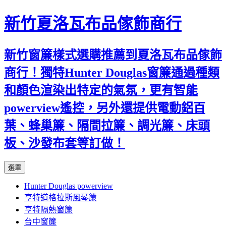
新竹夏洛瓦布品傢飾商行
新竹窗簾樣式選購推薦到夏洛瓦布品傢飾
商行！獨特Hunter Douglas窗簾通過種類
和顏色渲染出特定的氣氛，更有智能
powerview遙控，另外還提供電動鋁百
葉、蜂巢簾、隔間拉簾、調光簾、床頭
板、沙發布套等訂做！
跳
選單
至
Hunter Douglas powerview
內
亨特道格拉斯風琴簾
容
亨特隔熱窗簾
台中窗簾