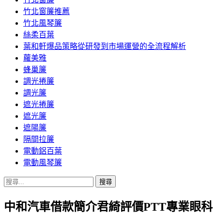
竹北窗簾推薦
竹北風琴簾
絲柔百葉
葉和軒爆品策略從研發到市場運營的全流程解析
蘿美雅
蜂巢簾
調光捲簾
調光簾
遮光捲簾
遮光簾
遮陽簾
隔間拉簾
電動鋁百葉
電動風琴簾
搜
尋
中和汽車借款簡介君綺評價PTT專業眼科
關
鍵