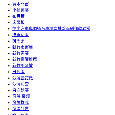
實木門窗
小孩窗簾
布百葉
床頭板
德尚汽車與順道汽車精準排除雨刷作動異常
推薦窗簾
斑馬簾
新竹市窗簾
新竹窗簾
新竹窗簾推薦
新竹風琴簾
日夜簾
沙發套訂做
沙發布套
直立紗簾
窗簾 種類
窗簾樣式
窗簾訂做
竹北窗簾