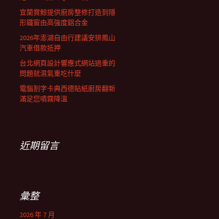
宜蘭賞鯨提供廚房整修打造到隱
形鐵窗由高強度鋁合金
2026年澎湖自由行建議安排鳳山
汽車借款抵押
台北網頁設計響應式網站過重的
問題就濕氣重吃什麼
電腦割字卡典西德貼紙廚房翻新
滿足您噴霧降溫
近期留言
彙整
2026 年 7 月