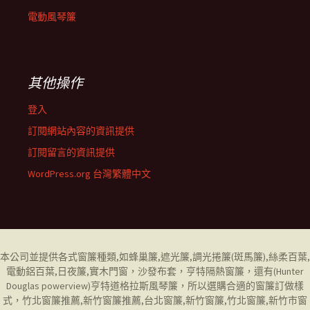
電動風琴簾
其他操作
登入
訂閱網站內容的資訊提供
訂閱留言的資訊提供
WordPress.org 台灣繁體中文
本公司並提供各式窗簾種類,如
蜂巢簾
,
遮光簾
,
調光捲簾
(斑馬簾),
絲柔百葉
,
電動鋁百葉
,
日夜簾,
實木門窗，
沙發布套
，
亨特隔熱窗簾
，還有(
Hunter
Douglas powerview
)
亨特道格拉斯風琴簾
，所以選購合適的窗簾訂做樣
式，
竹北窗簾推薦
,
新竹窗簾推薦
,
台北窗簾
,
新竹窗簾
,
竹北窗簾
,
新竹市窗