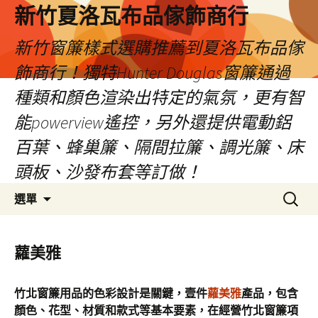
新竹夏洛瓦布品傢飾商行
新竹窗簾樣式選購推薦到夏洛瓦布品傢
飾商行！獨特Hunter Douglas窗簾通過
種類和顏色渲染出特定的氣氛，更有智
能powerview遙控，另外還提供電動鋁
百葉、蜂巢簾、隔間拉簾、調光簾、床
頭板、沙發布套等訂做！
跳
搜
選單
至
尋
內
關
容
鍵
蘿美雅
字:
竹北窗簾用品的色彩設計是關鍵，壹件
蘿美雅
產品，包含
顏色、花型、材質和款式等基本要素，在經營竹北窗簾項