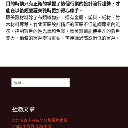
目的時候只有正確的掌握了這個行業的設計流行趨勢，才
能在以後經營蘿美雅時更加得心應手。
蘿美雅材料除了布類織物外，還有金屬、塑料、紙材、竹
木材料等等。竹北窗簾設計精巧的窗簾不但能調節室內氣
氛，控制窗戶的進光裏和色澤，蘿美雅還能使平凡的窗戶
變大，偏僻的窗戶變得重要，可掩飾過高或過低的窗戶。
搜
尋
關
鍵
字:
近期文章
台北洗衣店擁有全台規模抽化糞
池GLO主機與IQOS主機