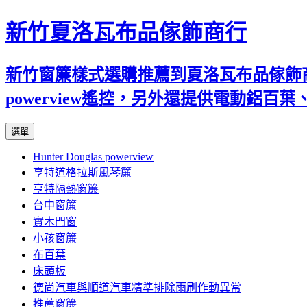
新竹夏洛瓦布品傢飾商行
新竹窗簾樣式選購推薦到夏洛瓦布品傢飾商行
powerview遙控，另外還提供電動鋁
跳
選單
至
Hunter Douglas powerview
內
亨特道格拉斯風琴簾
容
亨特隔熱窗簾
台中窗簾
實木門窗
小孩窗簾
布百葉
床頭板
德尚汽車與順道汽車精準排除雨刷作動異常
推薦窗簾