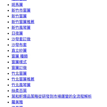
斑馬簾
新竹市窗簾
新竹窗簾
新竹窗簾推薦
新竹風琴簾
日夜簾
沙發套訂做
沙發布套
直立紗簾
窗簾 種類
窗簾樣式
窗簾訂做
竹北窗簾
竹北窗簾推薦
竹北風琴簾
絲柔百葉
葉和軒爆品策略從研發到市場運營的全流程解析
蘿美雅