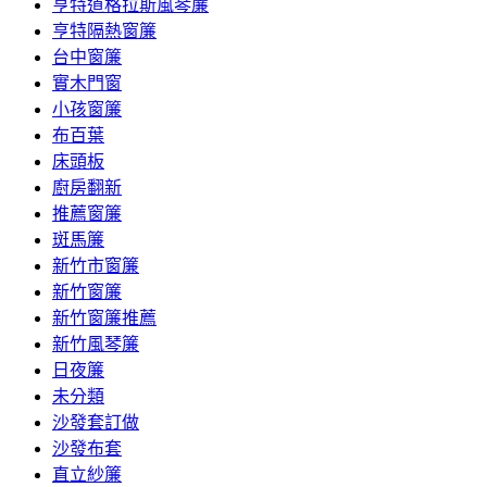
亨特道格拉斯風琴簾
亨特隔熱窗簾
台中窗簾
實木門窗
小孩窗簾
布百葉
床頭板
廚房翻新
推薦窗簾
斑馬簾
新竹市窗簾
新竹窗簾
新竹窗簾推薦
新竹風琴簾
日夜簾
未分類
沙發套訂做
沙發布套
直立紗簾