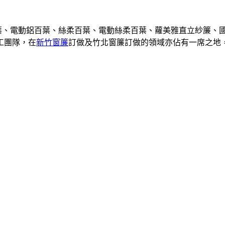
百葉、電動鋁百葉、絲柔百葉、電動絲柔百葉、蘿美雅直立紗簾、
工團隊，在
新竹窗簾
訂做及竹北窗簾訂做的領域亦佔有一席之地