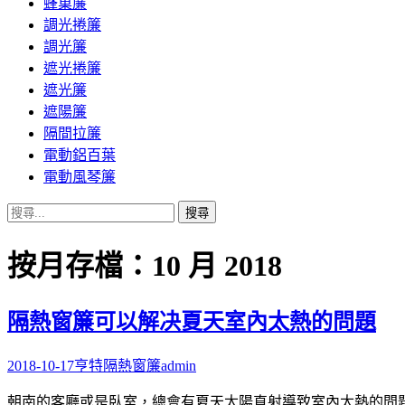
蜂巢簾
調光捲簾
調光簾
遮光捲簾
遮光簾
遮陽簾
隔間拉簾
電動鋁百葉
電動風琴簾
搜
尋
關
按月存檔：10 月 2018
鍵
字:
隔熱窗簾可以解决夏天室內太熱的問題
2018-10-17
亨特隔熱窗簾
admin
朝南的客廳或是臥室，總會有夏天太陽直射導致室內太熱的問