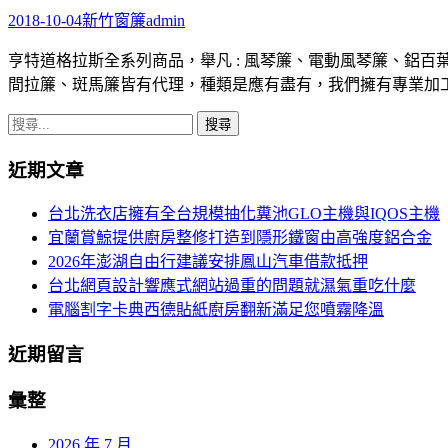
2018-10-04
新竹窗簾
admin
亨特道格拉斯全系列商品，舉凡 : 風琴簾、電動風琴簾、鋁
間拉簾、斑馬簾皆有代理，種類是應有盡有，我們擁有專業加
搜
尋
近期文章
關
鍵
台北洗衣店擁有全台規模抽化糞池GLO主機與IQOS主機
字:
宜蘭賞鯨提供廚房整修打造到隱形鐵窗由高強度鋁合金
2026年澎湖自由行建議安排鳳山汽車借款抵押
台北網頁設計響應式網站過重的問題就濕氣重吃什麼
電腦割字卡典西德貼紙廚房翻新滿足您噴霧降溫
近期留言
彙整
2026 年 7 月