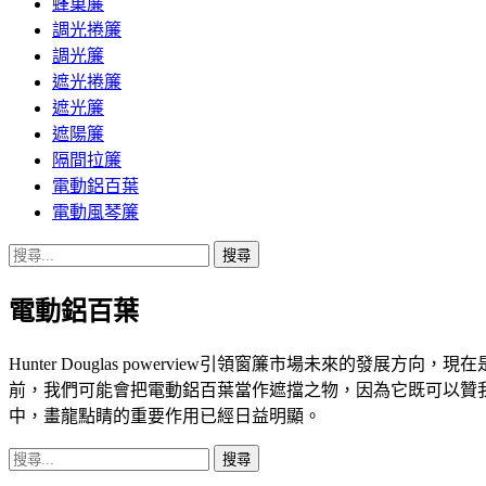
蜂巢簾
調光捲簾
調光簾
遮光捲簾
遮光簾
遮陽簾
隔間拉簾
電動鋁百葉
電動風琴簾
搜
尋
電動鋁百葉
關
鍵
字:
Hunter Douglas powerview引領窗簾市場未來的發展方向，現
前，我們可能會把電動鋁百葉當作遮擋之物，因為它既可以贊
中，畫龍點睛的重要作用已經日益明顯。
搜
尋