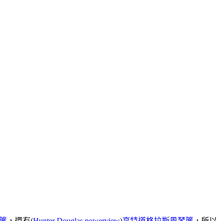
簾
，還有(
Hunter Douglas powerview
)
亨特道格拉斯風琴簾
，所以