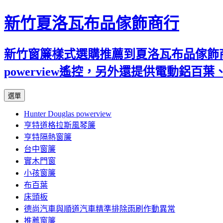
新竹夏洛瓦布品傢飾商行
新竹窗簾樣式選購推薦到夏洛瓦布品傢飾商行
powerview遙控，另外還提供電動鋁
跳
選單
至
Hunter Douglas powerview
內
亨特道格拉斯風琴簾
容
亨特隔熱窗簾
台中窗簾
實木門窗
小孩窗簾
布百葉
床頭板
德尚汽車與順道汽車精準排除雨刷作動異常
推薦窗簾