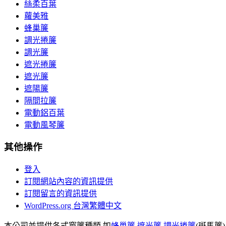
絲柔百葉
蘿美雅
蜂巢簾
調光捲簾
調光簾
遮光捲簾
遮光簾
遮陽簾
隔間拉簾
電動鋁百葉
電動風琴簾
其他操作
登入
訂閱網站內容的資訊提供
訂閱留言的資訊提供
WordPress.org 台灣繁體中文
本公司並提供各式窗簾種類,如
蜂巢簾
,
遮光簾
,
調光捲簾
(斑馬簾)