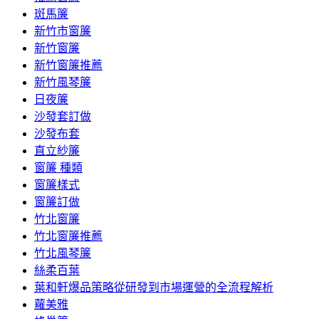
斑馬簾
新竹市窗簾
新竹窗簾
新竹窗簾推薦
新竹風琴簾
日夜簾
沙發套訂做
沙發布套
直立紗簾
窗簾 種類
窗簾樣式
窗簾訂做
竹北窗簾
竹北窗簾推薦
竹北風琴簾
絲柔百葉
葉和軒爆品策略從研發到市場運營的全流程解析
蘿美雅