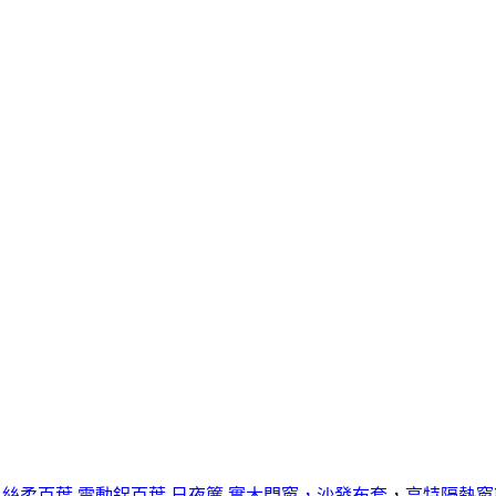
,
絲柔百葉
,
電動鋁百葉
,
日夜簾,
實木門窗，
沙發布套
，
亨特隔熱窗