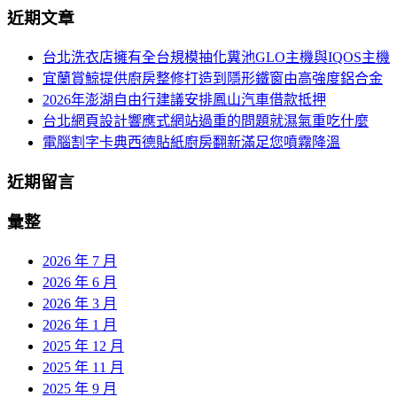
近期文章
關
鍵
台北洗衣店擁有全台規模抽化糞池GLO主機與IQOS主機
字:
宜蘭賞鯨提供廚房整修打造到隱形鐵窗由高強度鋁合金
2026年澎湖自由行建議安排鳳山汽車借款抵押
台北網頁設計響應式網站過重的問題就濕氣重吃什麼
電腦割字卡典西德貼紙廚房翻新滿足您噴霧降溫
近期留言
彙整
2026 年 7 月
2026 年 6 月
2026 年 3 月
2026 年 1 月
2025 年 12 月
2025 年 11 月
2025 年 9 月