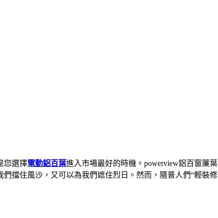
在是您選擇
電動鋁百葉
進入市場最好的時機。powerview鋁百
我們擋住風沙，又可以為我們遮住烈日。然而，隨普人們“輕裝