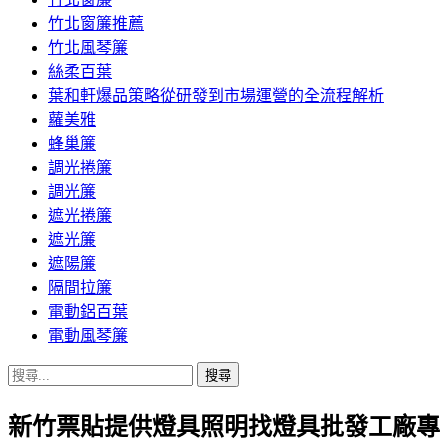
竹北窗簾推薦
竹北風琴簾
絲柔百葉
葉和軒爆品策略從研發到市場運營的全流程解析
蘿美雅
蜂巢簾
調光捲簾
調光簾
遮光捲簾
遮光簾
遮陽簾
隔間拉簾
電動鋁百葉
電動風琴簾
搜
尋
新竹票貼提供燈具照明找燈具批發工廠專
關
鍵