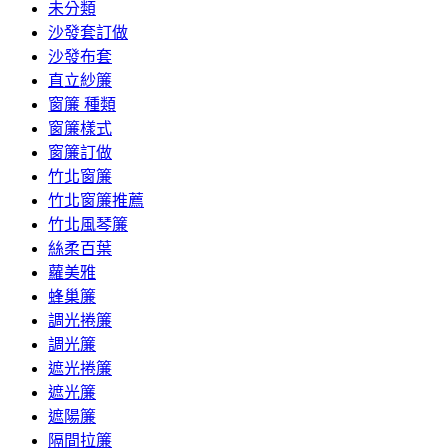
未分類
沙發套訂做
沙發布套
直立紗簾
窗簾 種類
窗簾樣式
窗簾訂做
竹北窗簾
竹北窗簾推薦
竹北風琴簾
絲柔百葉
蘿美雅
蜂巢簾
調光捲簾
調光簾
遮光捲簾
遮光簾
遮陽簾
隔間拉簾