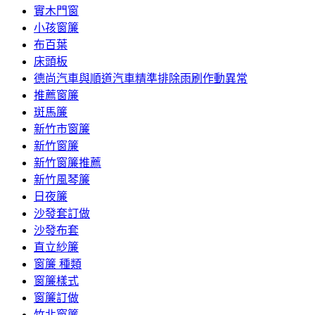
實木門窗
小孩窗簾
布百葉
床頭板
德尚汽車與順道汽車精準排除雨刷作動異常
推薦窗簾
斑馬簾
新竹市窗簾
新竹窗簾
新竹窗簾推薦
新竹風琴簾
日夜簾
沙發套訂做
沙發布套
直立紗簾
窗簾 種類
窗簾樣式
窗簾訂做
竹北窗簾