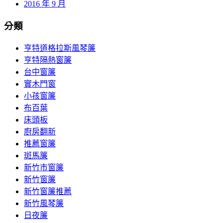
2016 年 9 月
分類
亨特道格拉斯風琴簾
亨特隔熱窗簾
台中窗簾
實木門窗
小孩窗簾
布百葉
床頭板
廚房翻新
推薦窗簾
斑馬簾
新竹市窗簾
新竹窗簾
新竹窗簾推薦
新竹風琴簾
日夜簾