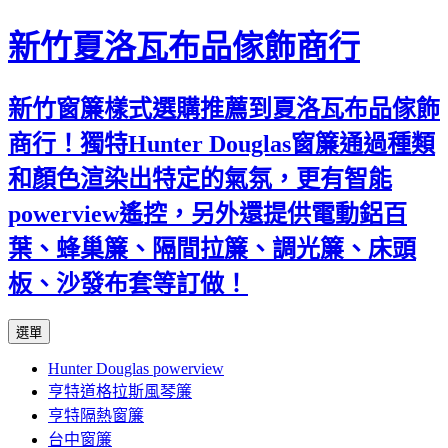
新竹夏洛瓦布品傢飾商行
新竹窗簾樣式選購推薦到夏洛瓦布品傢飾
商行！獨特Hunter Douglas窗簾通過種類
和顏色渲染出特定的氣氛，更有智能
powerview遙控，另外還提供電動鋁百
葉、蜂巢簾、隔間拉簾、調光簾、床頭
板、沙發布套等訂做！
跳
選單
至
Hunter Douglas powerview
內
亨特道格拉斯風琴簾
容
亨特隔熱窗簾
台中窗簾