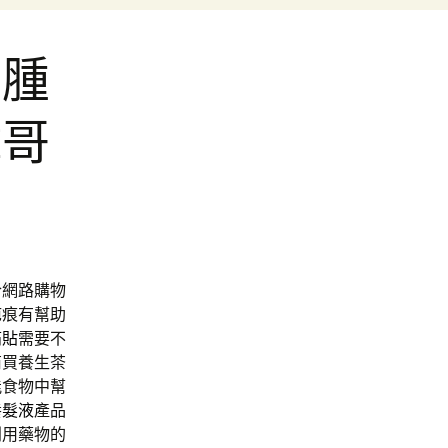
消腫
偉哥
合網路購物
疤痕有幫助
痛貼
需要不
商買養生茶
能食物中幫
養髮液
產品
利用藥物的