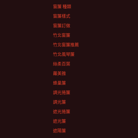
窗簾 種類
窗簾樣式
窗簾訂做
竹北窗簾
竹北窗簾推薦
竹北風琴簾
絲柔百葉
蘿美雅
蜂巢簾
調光捲簾
調光簾
遮光捲簾
遮光簾
遮陽簾