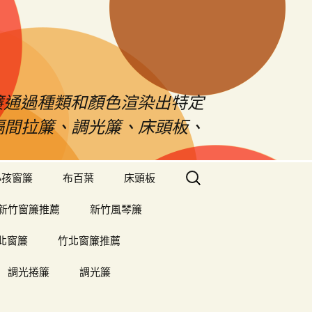
s窗簾通過種類和顏色渲染出特定
、隔間拉簾、調光簾、床頭板、
搜
小孩窗簾
布百葉
床頭板
尋
關
新竹窗簾推薦
新竹風琴簾
鍵
字:
北窗簾
竹北窗簾推薦
調光捲簾
調光簾