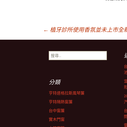
文
←
植牙診所使用香氛並未上市全
章
搜
尋
導
關
鍵
池
字:
航
分類
亨特道格拉斯風琴簾
列
亨特隔熱窗簾
台中窗簾
實木門窗