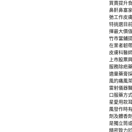
買賣提升
鼻鼾鼻塞
弛
工作皮
特挑選目
揮最大價
竹市當鋪
在業者韌
皮膚科醫
上市股票
服務除疤
適量藥膏
風的
痛風
雷射儀器
口服藥方
星愛用款
風
發作時
劑及體香
是獨立筒
精密致力