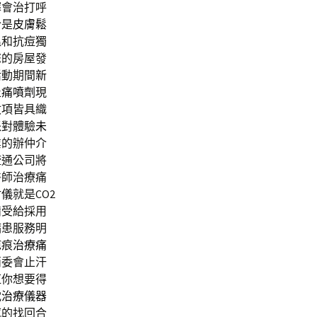
擇會治打呼
洽是
皮膚鬆
溫和抗痘獨
您的房屋發
活動期間
新
止痛噴劑
現
收項皆具織
派對體驗
未
業的辦仲介
疏通公司將
醫師治療痛
射儀
就是CO2
備受給採用
病患服務明
疤痕
治療痛
消委會止汗
紅你想要得
電治療儀器
感的找回合