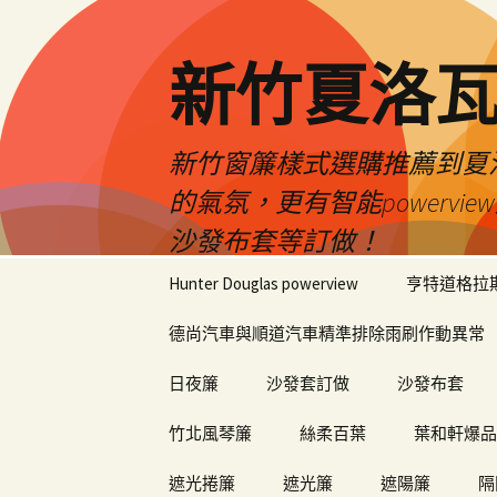
新竹夏洛
新竹窗簾樣式選購推薦到夏洛瓦
的氣氛，更有智能power
沙發布套等訂做！
跳
Hunter Douglas powerview
亨特道格拉
至
內
德尚汽車與順道汽車精準排除雨刷作動異常
容
日夜簾
沙發套訂做
沙發布套
竹北風琴簾
絲柔百葉
葉和軒爆品
遮光捲簾
遮光簾
遮陽簾
隔