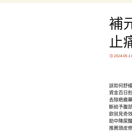
補
止
2024-05-1
該如何舒
資金百日
去除疤痕
斷給予腹
飲就見奇
助中
降尿
推薦頭皮