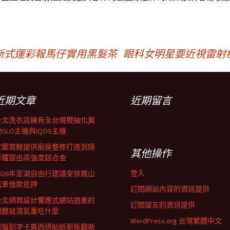
新式運彩報馬仔實用黑髮茶
眼科女明星要近視雷射
近期文章
近期留言
台北洗衣店擁有全台規模抽化糞
GLO主機與IQOS主機
宜蘭賞鯨提供廚房整修打造到隱
其他操作
形鐵窗由高強度鋁合金
登入
2026年澎湖自由行建議安排鳳山
汽車借款抵押
訂閱網站內容的資訊提供
台北網頁設計響應式網站過重的
訂閱留言的資訊提供
問題就濕氣重吃什麼
WordPress.org 台灣繁體中文
電腦割字卡典西德貼紙廚房翻新