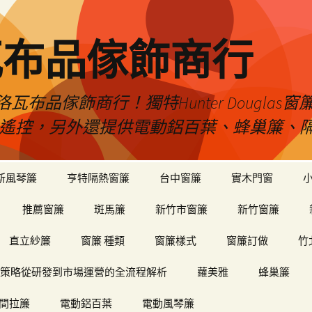
瓦布品傢飾商行
布品傢飾商行！獨特Hunter Dougla
view遙控，另外還提供電動鋁百葉、蜂巢簾
斯風琴簾
亨特隔熱窗簾
台中窗簾
實木門窗
推薦窗簾
斑馬簾
新竹市窗簾
新竹窗簾
直立紗簾
窗簾 種類
窗簾樣式
窗簾訂做
竹
策略從研發到市場運營的全流程解析
蘿美雅
蜂巢簾
間拉簾
電動鋁百葉
電動風琴簾