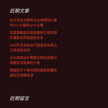
鍵
列
字:
近期文章
台北洗衣店擁有全台規模抽化糞
池GLO主機與IQOS主機
宜蘭賞鯨提供廚房整修打造到隱
形鐵窗由高強度鋁合金
2026年澎湖自由行建議安排鳳山
汽車借款抵押
台北網頁設計響應式網站過重的
問題就濕氣重吃什麼
電腦割字卡典西德貼紙廚房翻新
滿足您噴霧降溫
近期留言