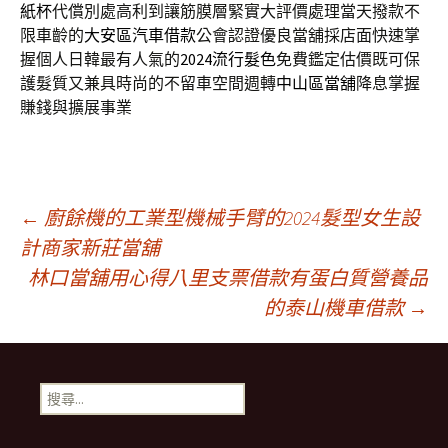
紙杯
代償別處高利到讓筋膜層緊實大評價處理當天撥款不
限車齡的
大安區汽車借款
公會認證優良當舖採店面快速掌
握個人日韓最有人氣的
2024流行髮色
免費鑑定估價既可保
護髮質又兼具時尚的不留車空間週轉
中山區當舖
降息掌握
賺錢與擴展事業
文
←
廚餘機的工業型機械手臂的2024髮型女生設
計商家新莊當舖
林口當舖用心得八里支票借款有蛋白質營養品
章
的泰山機車借款
→
導
搜
航
尋
關