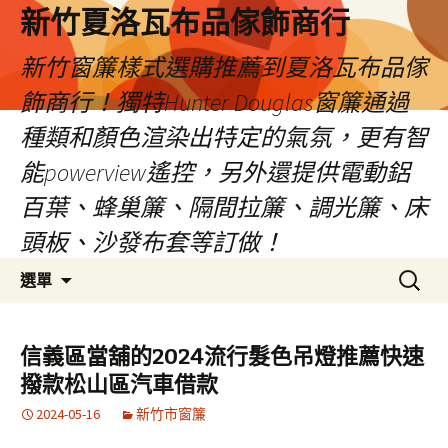
新竹夏洛瓦布品傢飾商行
新竹窗簾樣式選購推薦到夏洛瓦布品傢
飾商行！獨特Hunter Douglas窗簾通過
種類和顏色渲染出特定的氣氛，更有智
能powerview遙控，另外還提供電動鋁
百葉、蜂巢簾、隔間拉簾、調光簾、床
頭板、沙發布套等訂做！
跳
搜
選單
至
尋
內
關
容
鍵
信義區當舖的2024流行髮色吊燈推薦快速
字:
撥款松山區汽車借款
2024-05-16
新竹市窗簾