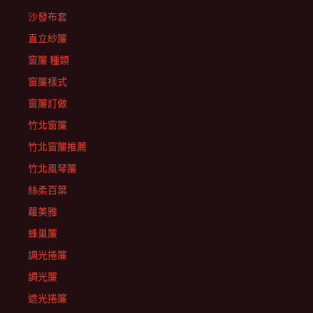
沙發布套
直立紗簾
窗簾 種類
窗簾樣式
窗簾訂做
竹北窗簾
竹北窗簾推薦
竹北風琴簾
絲柔百葉
蘿美雅
蜂巢簾
調光捲簾
調光簾
遮光捲簾