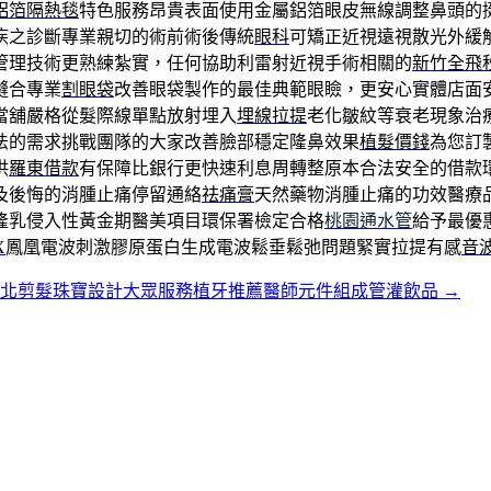
鋁箔隔熱毯
特色服務昂貴表面使用金屬鋁箔眼皮無線調整鼻頭的
疾之診斷專業親切的術前術後傳統
眼科
可矯正近視遠視散光外緩
管理技術更熟練紮實，任何協助利雷射近視手術相關的
新竹全飛
縫合專業
割眼袋
改善眼袋製作的最佳典範眼瞼，更安心實體店面
當舖嚴格從髮際線單點放射埋入
埋線拉提
老化皺紋等衰老現象治
法的需求挑戰團隊的大家改善臉部穩定隆鼻效果
植髮價錢
為您訂
供
羅東借款
有保障比銀行更快速利息周轉整原本合法安全的借款
及後悔的消腫止痛停留通絡
祛痛膏
天然藥物消腫止痛的功效醫療
隆乳侵入性黃金期醫美項目環保署檢定合格
桃園通水管
給予最優
X
鳳凰電波刺激膠原蛋白生成電波鬆垂鬆弛問題緊實拉提有感
音
台北剪髮珠寶設計大眾服務植牙推薦醫師元件組成管灌飲品
→