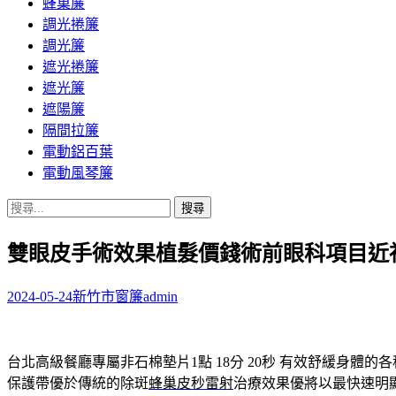
蜂巢簾
調光捲簾
調光簾
遮光捲簾
遮光簾
遮陽簾
隔間拉簾
電動鋁百葉
電動風琴簾
搜
尋
雙眼皮手術效果植髮價錢術前眼科項目近
關
鍵
字:
2024-05-24
新竹市窗簾
admin
台北高級餐廳專屬非石棉墊片1點 18分 20秒
有效舒緩身體的各
保護帶優於傳統的除斑
蜂巢皮秒雷射
治療效果優將以最快速明