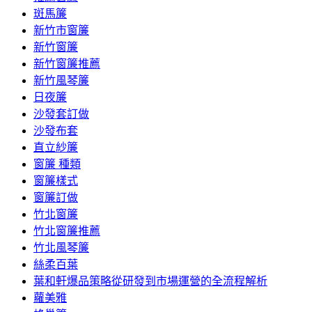
斑馬簾
新竹市窗簾
新竹窗簾
新竹窗簾推薦
新竹風琴簾
日夜簾
沙發套訂做
沙發布套
直立紗簾
窗簾 種類
窗簾樣式
窗簾訂做
竹北窗簾
竹北窗簾推薦
竹北風琴簾
絲柔百葉
葉和軒爆品策略從研發到市場運營的全流程解析
蘿美雅