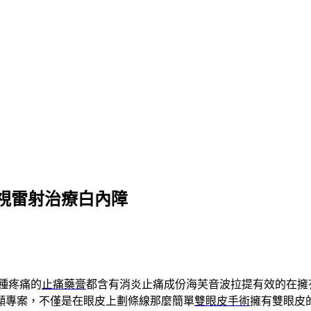
視雷射治療白內障
種疼痛的
止痛藥膏
都含有消炎止痛成份海芙音波拉提有效的在擁
顯專案，不僅是在眼皮上劃條線那麼簡單
雙眼皮手術
擁有雙眼皮