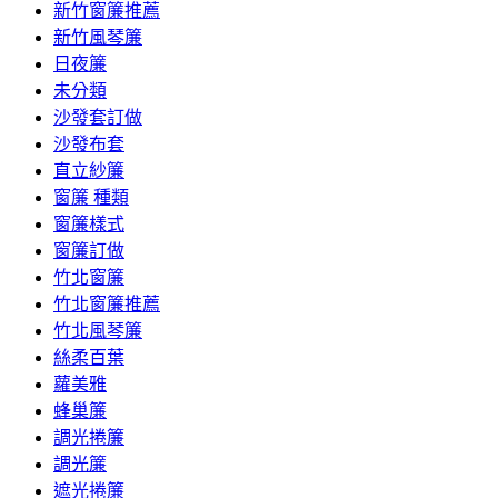
新竹窗簾推薦
新竹風琴簾
日夜簾
未分類
沙發套訂做
沙發布套
直立紗簾
窗簾 種類
窗簾樣式
窗簾訂做
竹北窗簾
竹北窗簾推薦
竹北風琴簾
絲柔百葉
蘿美雅
蜂巢簾
調光捲簾
調光簾
遮光捲簾