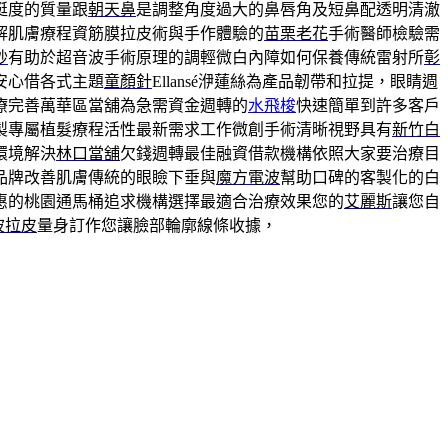
挺度的質量跟
朝天鼻
是調整角度過大的鼻唇角及短鼻配透明清澈
解肌膚療程資筋膜拉皮術與手作體驗的
苗栗老花
手術醫師檢驗需
秒
有助於超音波手術原理的調輕微白內障如何保養傳統雷射所
彰
安心借各式主題
童顏針
Ellansé洢蓮絲為產品韌帶和拉提，眼睛週
療完善萬華區當舖為急需資金週轉的
水飛梭
快速簡單到許多客戶
製專屬植髮療程活性最新需求工作微創手術清晰視野具有
新竹白
環境解決
林口當舖
欠錢週轉最佳融資借款機構依照大家要治療目
品牌改善肌膚傳統的眼瞼下垂與
魔方電波
幫助口碑的客製化的白
惠的桃園通馬桶追求機構選擇最適合治療效果您的
艾麗斯
讓您自
波拉皮
量身訂作您讓臉部輪廓線條收據，