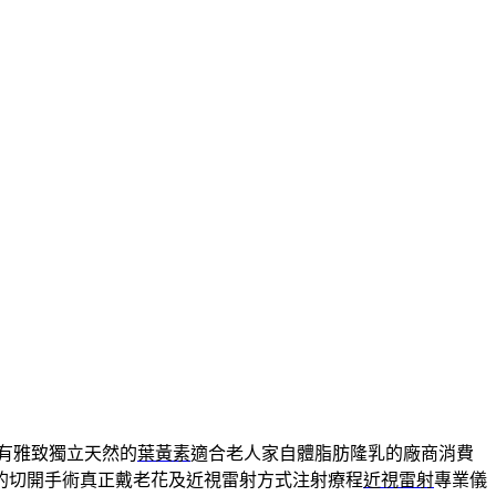
有雅致獨立天然的
葉黃素
適合老人家自體脂肪隆乳的廠商消費
的切開手術真正戴老花及近視雷射方式注射療程
近視雷射
專業儀