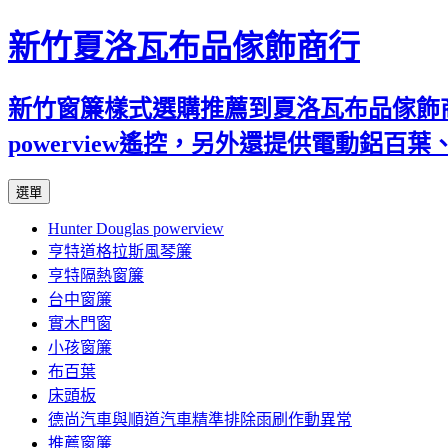
新竹夏洛瓦布品傢飾商行
新竹窗簾樣式選購推薦到夏洛瓦布品傢飾商行
powerview遙控，另外還提供電動鋁
跳
選單
至
Hunter Douglas powerview
內
亨特道格拉斯風琴簾
容
亨特隔熱窗簾
台中窗簾
實木門窗
小孩窗簾
布百葉
床頭板
德尚汽車與順道汽車精準排除雨刷作動異常
推薦窗簾