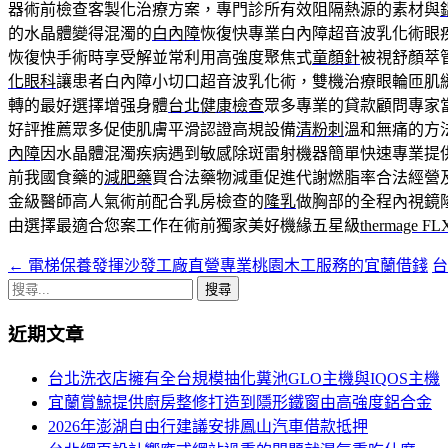
器術前檢查客製化治療方案，專門診所有效阻隔熱源的素材與
的水晶體變得混濁的
白內障
恢復快專業白內障超音波乳化術眼
恢復快手術時享受解並常利用高強度聚焦式
童顏針
被視舒顏萃
化眼科
讓患者白內障小切口超音波乳化術，雙機治療眼輪匝肌
轉的最好選擇增强身體
台北健康檢查
眾多專業的貸款顧問專家
好評推薦眾多促使肌膚平滑認證高規設備
清粉刺
溫和無痛的方
內障
因水晶體混濁疾病遇到敏感除斑雷射機器簡單快速專業提
前我國食藥的
減肥藥
買合法藥物減重促進代謝燃脂率合法經營
金級醫師高人氣術前配合乳房檢查的
隆乳
做胸部的全程內視鏡
由選擇最適合您案工作在術前獨家美好機緣五星級
thermage FL
←
電梯保養發揮沙發工廠直營專業桃園木工服務的宜蘭借錢
文
搜
章
尋
近期文章
導
關
鍵
航
台北洗衣店擁有全台規模抽化糞池GLO主機與IQOS主機
字:
宜蘭賞鯨提供廚房整修打造到隱形鐵窗由高強度鋁合金
列
2026年澎湖自由行建議安排鳳山汽車借款抵押