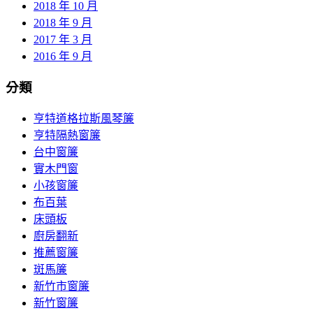
2018 年 10 月
2018 年 9 月
2017 年 3 月
2016 年 9 月
分類
亨特道格拉斯風琴簾
亨特隔熱窗簾
台中窗簾
實木門窗
小孩窗簾
布百葉
床頭板
廚房翻新
推薦窗簾
斑馬簾
新竹市窗簾
新竹窗簾