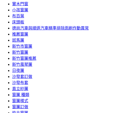
實木門窗
小孩窗簾
布百葉
床頭板
德尚汽車與順道汽車精準排除雨刷作動異常
推薦窗簾
斑馬簾
新竹市窗簾
新竹窗簾
新竹窗簾推薦
新竹風琴簾
日夜簾
沙發套訂做
沙發布套
直立紗簾
窗簾 種類
窗簾樣式
窗簾訂做
竹北窗簾