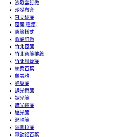
沙發套訂做
沙發布套
直立紗簾
窗簾 種類
窗簾樣式
窗簾訂做
竹北窗簾
竹北窗簾推薦
竹北風琴簾
絲柔百葉
蘿美雅
蜂巢簾
調光捲簾
調光簾
遮光捲簾
遮光簾
遮陽簾
隔間拉簾
電動鋁百葉