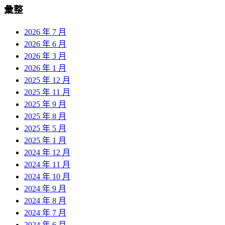
彙整
2026 年 7 月
2026 年 6 月
2026 年 3 月
2026 年 1 月
2025 年 12 月
2025 年 11 月
2025 年 9 月
2025 年 8 月
2025 年 5 月
2025 年 1 月
2024 年 12 月
2024 年 11 月
2024 年 10 月
2024 年 9 月
2024 年 8 月
2024 年 7 月
2024 年 6 月