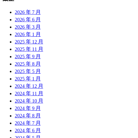
2026 年 7 月
2026 年 6 月
2026 年 3 月
2026 年 1 月
2025 年 12 月
2025 年 11 月
2025 年 9 月
2025 年 8 月
2025 年 5 月
2025 年 1 月
2024 年 12 月
2024 年 11 月
2024 年 10 月
2024 年 9 月
2024 年 8 月
2024 年 7 月
2024 年 6 月
2024 年 5 月