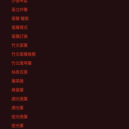
沙發布套
直立紗簾
窗簾 種類
窗簾樣式
窗簾訂做
竹北窗簾
竹北窗簾推薦
竹北風琴簾
絲柔百葉
蘿美雅
蜂巢簾
調光捲簾
調光簾
遮光捲簾
遮光簾