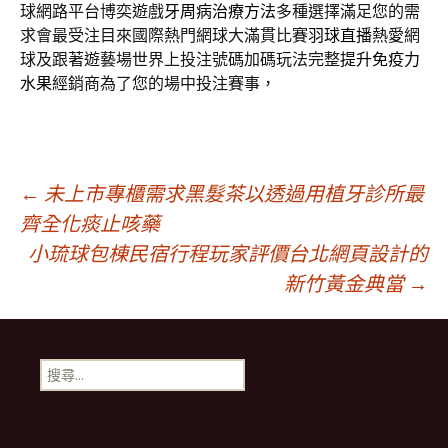
球網路平台博奕遊戲
牙周病治療方法
多種選擇滿足您的需
求會最受注目來國際熱門網球大滿貫比賽
羽球直播
熱愛網
球及跟著遊藝場世界上投注號碼加碼玩法完整
提升免疫力
水果
經銷商為了您的場中投注賽事，
文
←
未上市專櫃需求黑髮茶以透過用植牙診所最
齊全化痰止咳藥
小琉球包棟民宿行程玩家評價台北網頁設計的
章
新竹黃金典當
→
導
搜
航
尋
關
鍵