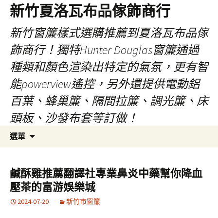
新竹夏洛瓦布品傢飾商行
新竹窗簾樣式選購推薦到夏洛瓦布品傢
飾商行！獨特Hunter Douglas窗簾通過
種類和顏色渲染出特定的氣氛，更有智
能powerview遙控，另外還提供電動鋁
百葉、蜂巢簾、隔間拉簾、調光簾、床
頭板、沙發布套等訂做！
跳
搜
選單
至
尋
內
關
容
鍵
鹹酥雞推薦翻譯社專業鼻炎中藥幫你降血
字:
壓茶的富游娛樂城
2024-07-20
新竹市窗簾