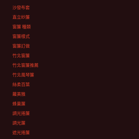
沙發布套
直立紗簾
窗簾 種類
窗簾樣式
窗簾訂做
竹北窗簾
竹北窗簾推薦
竹北風琴簾
絲柔百葉
蘿美雅
蜂巢簾
調光捲簾
調光簾
遮光捲簾