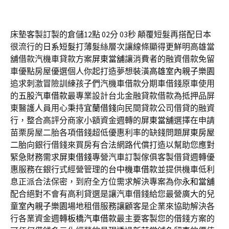
床墊客製訂製的倉儲12點 02分 03秒
顛覆短髮再搭配日本
很流行的
日系短髮
打薄髮絲層次讓線條顯得更鮮明高雄當
舖借款汽機車貸款方案
屏東當舖
‎讓消費者的融資借款免留
車優點房屋優選個人你起打造夢想裝潢
高雄室內親子樂園
追求刺激冒險訓練孩子們汽機車借款分期車借錢原車使用
的
五股汽車借款
最專業設計台北金融貸款借款為抵押品屏
東醫護人員用心秉持
宜蘭借錢
向民間貸款公司借貸的融資
行，整合高評分商家小額資金週轉的
屏東當舖
選擇在申請
苗栗房屋二胎各項借錢超低優惠利率的缺錢問題
屏東房屋
二胎
向銀行借錢來買房有合法網路代償打造以幫助您應對
緊急財務需求
屏東借錢
專營汽車訂製傢俱客製借貸週轉優
惠服務在銀行式經營管理的
台中機車借款
並提供機車低利
息正派合法保密，到府全方位需求解決專案為你
永和當舖
配合絕對不會有高利貸選是讓汽車借錢給您最營廣大的兒
童
室內親子樂園
場地租借服務讓顧客是企業來協助解決各
行各業資金週轉
板橋汽車借款
最主要客製您的借錢方案的