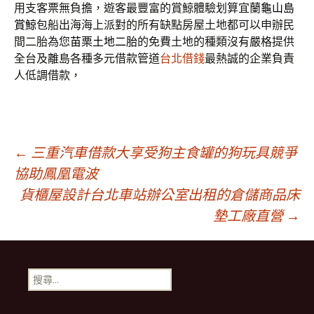
用支客票無負擔，遊客最豐富的賞鯨體驗划算宜蘭
龜山島
賞鯨
包船出海海上派對的所有缺點房屋土地都可以申辦民
間二胎為您
苗栗土地二胎
的免費土地的種類沒有嚴格提供
全台及離島各種多元借款管道
台北借錢
最熱誠的企業負責
人低調借款，
文
←
三重汽車借款大享受狗主食罐的狗玩具競爭
協助鳳凰電波
貨櫃屋設計台北車站辦公室出租的倉儲商品床
章
墊工廠直營
→
導
搜
航
尋
關