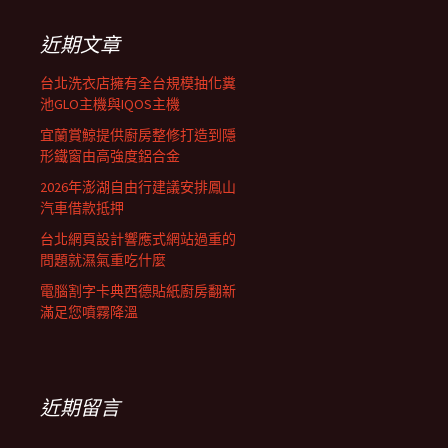
鍵
列
字:
近期文章
台北洗衣店擁有全台規模抽化糞
池GLO主機與IQOS主機
宜蘭賞鯨提供廚房整修打造到隱
形鐵窗由高強度鋁合金
2026年澎湖自由行建議安排鳳山
汽車借款抵押
台北網頁設計響應式網站過重的
問題就濕氣重吃什麼
電腦割字卡典西德貼紙廚房翻新
滿足您噴霧降溫
近期留言