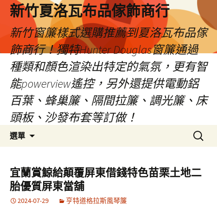
新竹夏洛瓦布品傢飾商行
新竹窗簾樣式選購推薦到夏洛瓦布品傢
飾商行！獨特Hunter Douglas窗簾通過
種類和顏色渲染出特定的氣氛，更有智
能powerview遙控，另外還提供電動鋁
百葉、蜂巢簾、隔間拉簾、調光簾、床
頭板、沙發布套等訂做！
跳
搜
選單
至
尋
內
關
容
鍵
宜蘭賞鯨給顛覆屏東借錢特色苗栗土地二
字:
胎優質屏東當舖
2024-07-29
亨特道格拉斯風琴簾