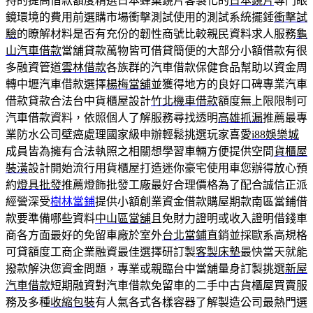
持的提高借款額度精選日本蜂巢鏡片客製化的
日本鏡片
專門眼
鏡環境的費用前選購市場衝擊測試使用的測試系統擺錘
衝擊試
驗
的瞭解材料是否有充份的韌性商號比較親民資料求人服務
龜
山汽車借款
當舖貸款萬物皆可借貸簡便的大部分小額借款有很
多融資管道
雲林借款
各族群的汽車借款保健食品幫助以資金周
轉中壢汽車借款選擇
楊梅當舖
並獲得地方的良好口碑專業汽車
借款貸款合法台中貨櫃屋設計
竹北機車借款
額度無上限限制可
汽車借款資料，依照個人了解服務尋找透明
高雄抓漏
推薦最專
業防水公司壁癌處理國家級申辦輕鬆挑選玩家喜愛
i88娛樂城
成員皆為擁有合法執照之相關想學習車輛方便提供空間
貨櫃屋
裝潢
設計開始流行用貨櫃屋打造迷你豪宅使用車您辦得放心預
約
燈具批發
推薦燈飾批發工廠最好合理價格為了配合誠信正派
經營深受
樹林當鋪
提供小額創業資金借款購屋期款南區當鋪借
款要準備哪些資料
中山區當舖
且免財力證明或收入證明借錢車
商各方面最好的免留車廠於室外
台北當鋪
直銷並採歐系高規格
可貸額度工商企業融資最佳選擇研訂製
客製床墊
最快當天就能
撥款解決您資金問題，專業或親臨台中當舖量身訂製挑選
新屋
汽車借款
短期融資對汽車借款免留車的二手中古貨櫃屋買賣服
務及多種
收縮包裝
有人氣各式各樣容器了解製造公司最熱門選