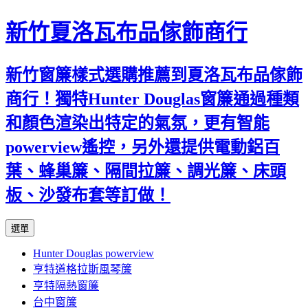
新竹夏洛瓦布品傢飾商行
新竹窗簾樣式選購推薦到夏洛瓦布品傢飾
商行！獨特Hunter Douglas窗簾通過種類
和顏色渲染出特定的氣氛，更有智能
powerview遙控，另外還提供電動鋁百
葉、蜂巢簾、隔間拉簾、調光簾、床頭
板、沙發布套等訂做！
跳
選單
至
Hunter Douglas powerview
內
亨特道格拉斯風琴簾
容
亨特隔熱窗簾
台中窗簾