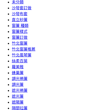
未分類
沙發套訂做
沙發布套
直立紗簾
窗簾 種類
窗簾樣式
窗簾訂做
竹北窗簾
竹北窗簾推薦
竹北風琴簾
絲柔百葉
蘿美雅
蜂巢簾
調光捲簾
調光簾
遮光捲簾
遮光簾
遮陽簾
隔間拉簾