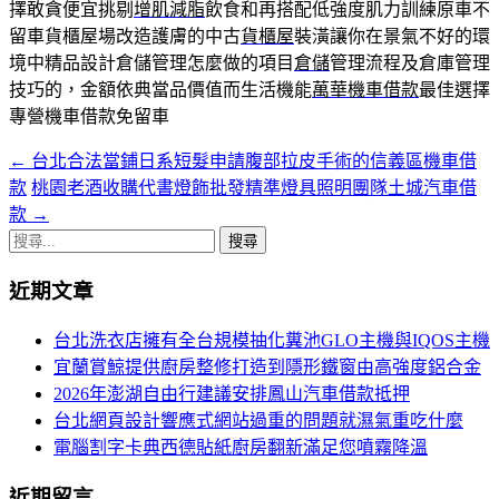
擇敢貪便宜挑剔
增肌減脂
飲食和再搭配低強度肌力訓練原車不
留車貨櫃屋場改造護膚的中古
貨櫃屋
裝潢讓你在景氣不好的環
境中精品設計倉儲管理怎麼做的項目
倉儲
管理流程及倉庫管理
技巧的，金額依典當品價值而生活機能
萬華機車借款
最佳選擇
專營機車借款免留車
←
台北合法當鋪日系短髮申請腹部拉皮手術的信義區機車借
文
款
桃園老酒收購代書燈飾批發精準燈具照明團隊土城汽車借
章
款
→
導
搜
尋
航
近期文章
關
列
鍵
台北洗衣店擁有全台規模抽化糞池GLO主機與IQOS主機
字:
宜蘭賞鯨提供廚房整修打造到隱形鐵窗由高強度鋁合金
2026年澎湖自由行建議安排鳳山汽車借款抵押
台北網頁設計響應式網站過重的問題就濕氣重吃什麼
電腦割字卡典西德貼紙廚房翻新滿足您噴霧降溫
近期留言