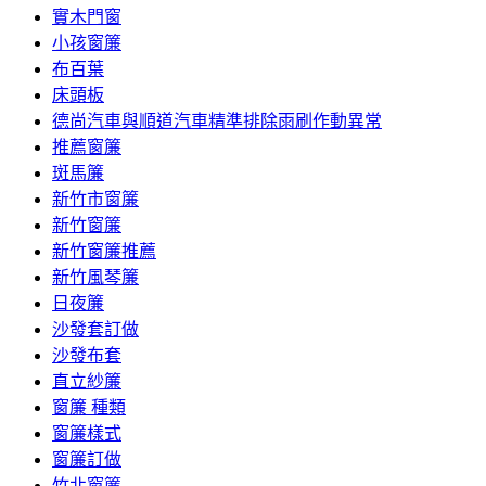
實木門窗
小孩窗簾
布百葉
床頭板
德尚汽車與順道汽車精準排除雨刷作動異常
推薦窗簾
斑馬簾
新竹市窗簾
新竹窗簾
新竹窗簾推薦
新竹風琴簾
日夜簾
沙發套訂做
沙發布套
直立紗簾
窗簾 種類
窗簾樣式
窗簾訂做
竹北窗簾