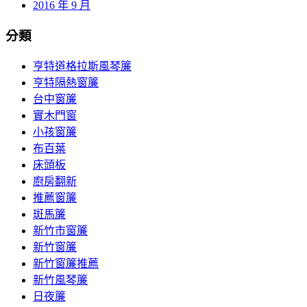
2016 年 9 月
分類
亨特道格拉斯風琴簾
亨特隔熱窗簾
台中窗簾
實木門窗
小孩窗簾
布百葉
床頭板
廚房翻新
推薦窗簾
斑馬簾
新竹市窗簾
新竹窗簾
新竹窗簾推薦
新竹風琴簾
日夜簾