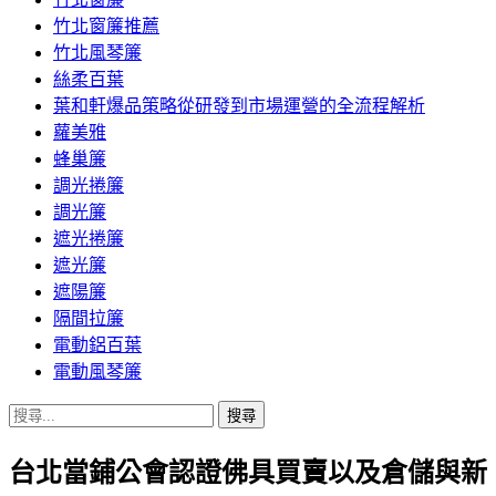
竹北窗簾推薦
竹北風琴簾
絲柔百葉
葉和軒爆品策略從研發到市場運營的全流程解析
蘿美雅
蜂巢簾
調光捲簾
調光簾
遮光捲簾
遮光簾
遮陽簾
隔間拉簾
電動鋁百葉
電動風琴簾
搜
尋
台北當鋪公會認證佛具買賣以及倉儲與新
關
鍵