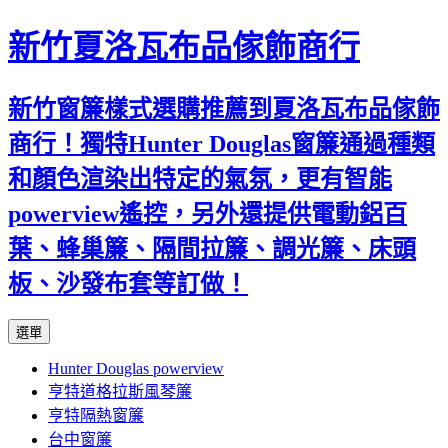
新竹夏洛瓦布品傢飾商行
新竹窗簾樣式選購推薦到夏洛瓦布品傢飾
商行！獨特Hunter Douglas窗簾通過種類
和顏色渲染出特定的氣氛，更有智能
powerview遙控，另外還提供電動鋁百
葉、蜂巢簾、隔間拉簾、調光簾、床頭
板、沙發布套等訂做！
跳
選單
至
Hunter Douglas powerview
內
亨特道格拉斯風琴簾
容
亨特隔熱窗簾
台中窗簾