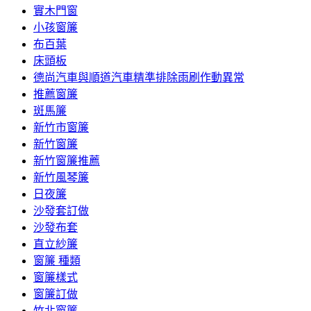
實木門窗
小孩窗簾
布百葉
床頭板
德尚汽車與順道汽車精準排除雨刷作動異常
推薦窗簾
斑馬簾
新竹市窗簾
新竹窗簾
新竹窗簾推薦
新竹風琴簾
日夜簾
沙發套訂做
沙發布套
直立紗簾
窗簾 種類
窗簾樣式
窗簾訂做
竹北窗簾