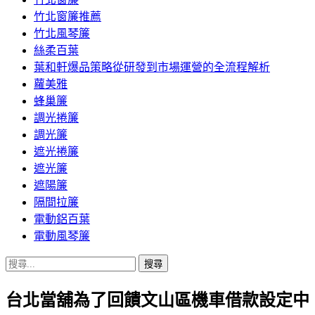
竹北窗簾推薦
竹北風琴簾
絲柔百葉
葉和軒爆品策略從研發到市場運營的全流程解析
蘿美雅
蜂巢簾
調光捲簾
調光簾
遮光捲簾
遮光簾
遮陽簾
隔間拉簾
電動鋁百葉
電動風琴簾
搜
尋
台北當舖為了回饋文山區機車借款設定中
關
鍵