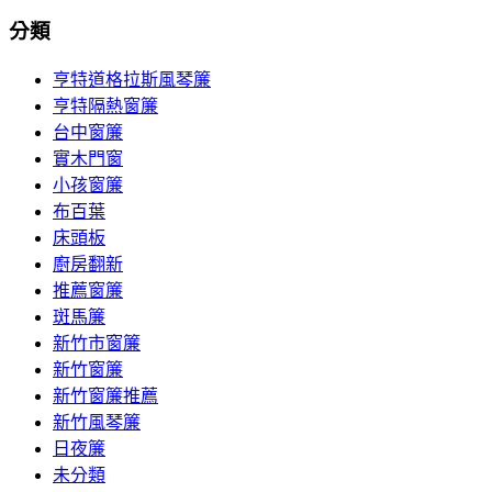
分類
亨特道格拉斯風琴簾
亨特隔熱窗簾
台中窗簾
實木門窗
小孩窗簾
布百葉
床頭板
廚房翻新
推薦窗簾
斑馬簾
新竹市窗簾
新竹窗簾
新竹窗簾推薦
新竹風琴簾
日夜簾
未分類