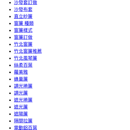
沙發套訂做
沙發布套
直立紗簾
窗簾 種類
窗簾樣式
窗簾訂做
竹北窗簾
竹北窗簾推薦
竹北風琴簾
絲柔百葉
蘿美雅
蜂巢簾
調光捲簾
調光簾
遮光捲簾
遮光簾
遮陽簾
隔間拉簾
電動鋁百葉