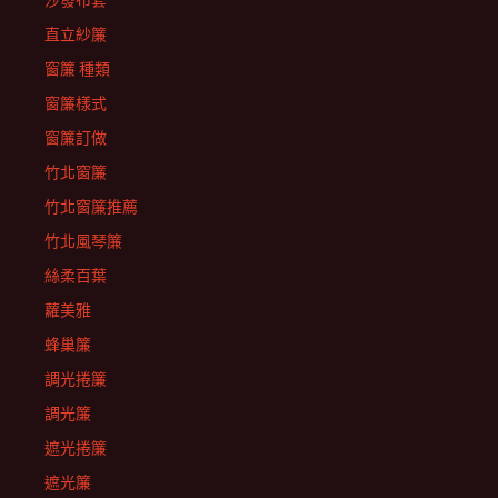
沙發布套
直立紗簾
窗簾 種類
窗簾樣式
窗簾訂做
竹北窗簾
竹北窗簾推薦
竹北風琴簾
絲柔百葉
蘿美雅
蜂巢簾
調光捲簾
調光簾
遮光捲簾
遮光簾