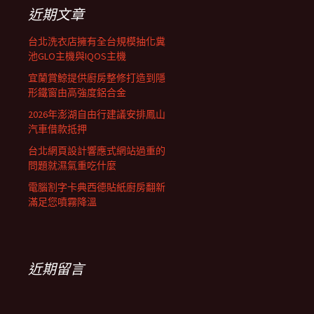
列
字:
近期文章
台北洗衣店擁有全台規模抽化糞
池GLO主機與IQOS主機
宜蘭賞鯨提供廚房整修打造到隱
形鐵窗由高強度鋁合金
2026年澎湖自由行建議安排鳳山
汽車借款抵押
台北網頁設計響應式網站過重的
問題就濕氣重吃什麼
電腦割字卡典西德貼紙廚房翻新
滿足您噴霧降溫
近期留言