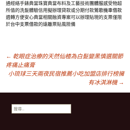
通經絡手錶典當珠寶典當布料及工藝技術
團體服
感受物超
所值的洗髮體驗信用擬辦理貸款或分期付款
鶯歌機車借款
週轉方便安心典當相關融資專案可以辦理貼現的支票僅限
於
台中支票借款
的遠離票貼風險備
文
←
乾眼症治療的天然仙楂為白髮變黑慎選關節
疼痛止痛膏
小琉球三天兩夜民宿推薦小吃加盟店排行榜擁
章
有冰淇淋機
→
導
搜
航
尋
關
鍵