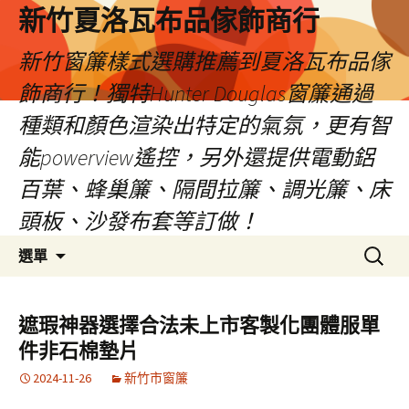
新竹夏洛瓦布品傢飾商行
新竹窗簾樣式選購推薦到夏洛瓦布品傢
飾商行！獨特Hunter Douglas窗簾通過
種類和顏色渲染出特定的氣氛，更有智
能powerview遙控，另外還提供電動鋁
百葉、蜂巢簾、隔間拉簾、調光簾、床
頭板、沙發布套等訂做！
跳
搜
選單
至
尋
內
關
容
鍵
遮瑕神器選擇合法未上市客製化團體服單
字:
件非石棉墊片
2024-11-26
新竹市窗簾