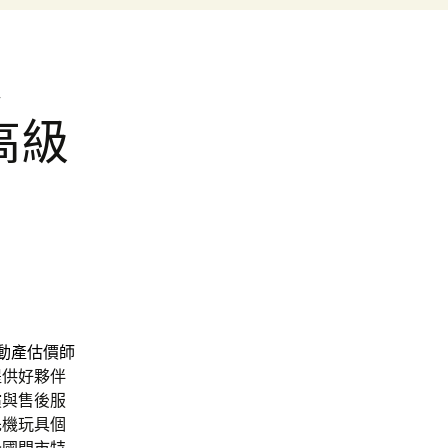
道
高級
動產估價師
提供好夥伴
償與售後服
先機玩具個