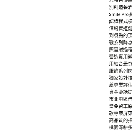
人特色優
別創造
餐
Smile Pro
認證
程式
借錢管道
到餐點的
戰系列降
照雷射過
營造實用
用結合最
服飾系列
獨家設計
薦專業評
資金要話
市北屯區
當免留車
款專案
屏
高品質的
桃園深耕