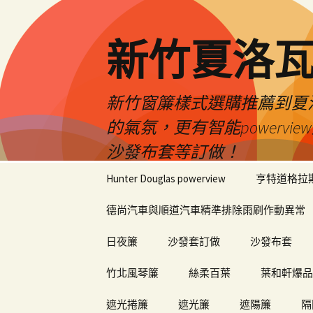
新竹夏洛
新竹窗簾樣式選購推薦到夏洛瓦
的氣氛，更有智能power
沙發布套等訂做！
跳
Hunter Douglas powerview
亨特道格拉
至
內
德尚汽車與順道汽車精準排除雨刷作動異常
容
日夜簾
沙發套訂做
沙發布套
竹北風琴簾
絲柔百葉
葉和軒爆品
遮光捲簾
遮光簾
遮陽簾
隔