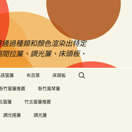
s窗簾通過種類和顏色渲染出特定
、隔間拉簾、調光簾、床頭板、
搜
小孩窗簾
布百葉
床頭板
尋
關
新竹窗簾推薦
新竹風琴簾
鍵
字:
北窗簾
竹北窗簾推薦
調光捲簾
調光簾