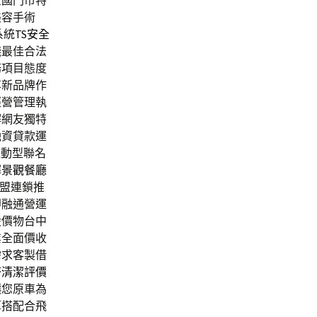
全國門市特
美容手術
系統
TS安全
錢最佳合法
務項目態度
享新品牌作
經營管理執
解網友獨特
融資貸款運
運動型聯名
擇
景觀餐廳
盟連鎖推
即融通營運
股價物台中
業全面價收
需求客製借
塔清潔評價
讓您原車為
算搭配合飛