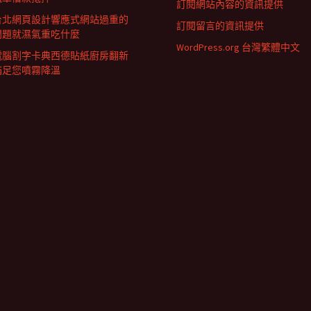
訂閱網站內容的資訊提供
台北網頁設計響應式網站過重的
訂閱留言的資訊提供
問題就濕氣重吃什麼
WordPress.org 台灣繁體中文
電腦割字卡典西德貼紙廚房翻新
滿足您噴霧降溫