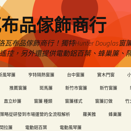
瓦布品傢飾商行
布品傢飾商行！獨特Hunter Dougla
view遙控，另外還提供電動鋁百葉、蜂巢簾
斯風琴簾
亨特隔熱窗簾
台中窗簾
實木門窗
推薦窗簾
斑馬簾
新竹市窗簾
新竹窗簾
直立紗簾
窗簾 種類
窗簾樣式
窗簾訂做
竹
策略從研發到市場運營的全流程解析
蘿美雅
蜂巢簾
間拉簾
電動鋁百葉
電動風琴簾