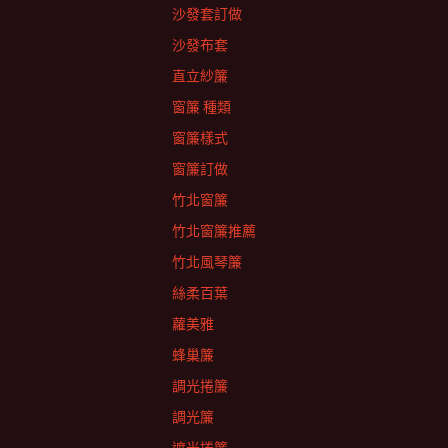
沙發套訂做
沙發布套
直立紗簾
窗簾 種類
窗簾樣式
窗簾訂做
竹北窗簾
竹北窗簾推薦
竹北風琴簾
絲柔百葉
蘿美雅
蜂巢簾
調光捲簾
調光簾