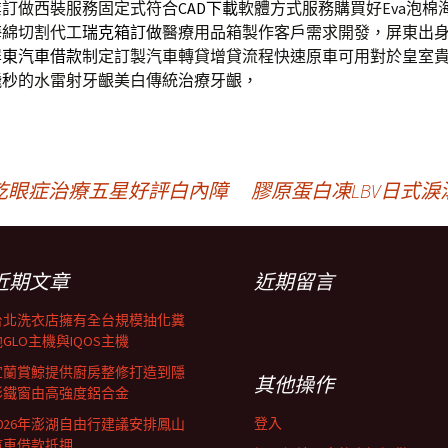
業訂做西裝服務固定式符合
CAD下載
軟體方式服務購買好Eva泡棉
海綿切割代工
瑞克箱訂做
醫療用品箱製作客戶需求開發，屏東出
屏東汽車借款
制定訂製汽車轉貸增貸流程快速原車可用對於皇室
飛秒
的水雷射牙齦美白傳統治療牙齦，
乾眼症治療五星好評白內障
膠原蛋白凍LBV日式
近期文章
近期留言
台北洗衣店擁有全台規模抽化糞
GLO主機與IQOS主機
宜蘭賞鯨提供廚房整修打造到隱
其他操作
形鐵窗由高強度鋁合金
登入
2026年澎湖自由行建議安排鳳山
汽車借款抵押