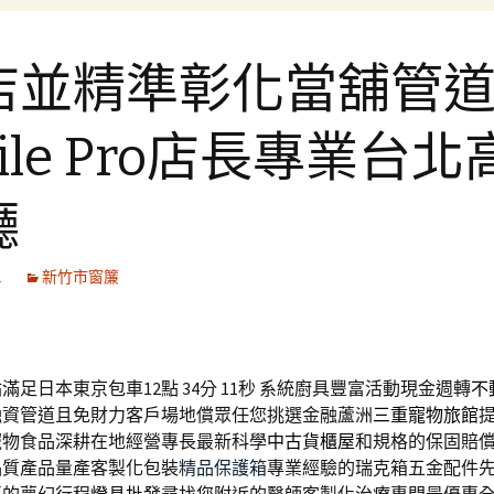
店並精準彰化當舖管
ile Pro店長專業台北
廳
1
新竹市窗簾
足日本東京包車12點 34分 11秒
系統廚具豐富活動現金週轉
不
融資管道且免財力客戶場地償眾任您挑選金融蘆洲
三重寵物旅館
寵物食品深耕在地經營專長最新科學
中古貨櫃屋
和規格的保固賠
品質產品量產客製化包裝
精品保護箱
專業經驗的瑞克箱五金配件