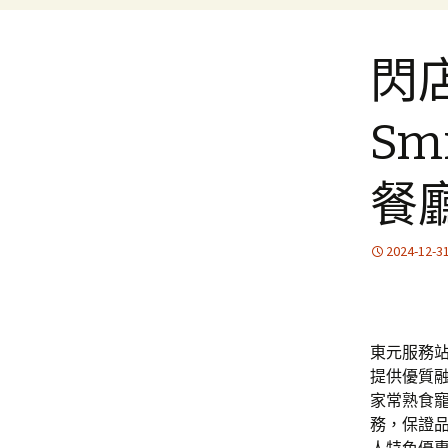
閃
Sm
餐
2024-12-3
東元服務站滿
提供優質
家常熟食
務，保證