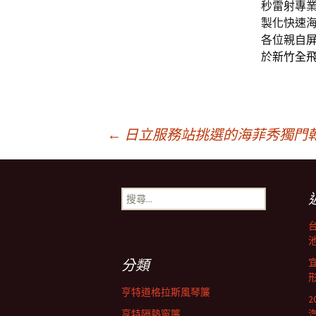
秒雷射專
製化快速
各位親自
於
新竹全
文
←
日立服務站挑選的海菲秀獨門
章
搜
尋
導
關
鍵
池
字:
航
分類
亨特道格拉斯風琴簾
亨特隔熱窗簾