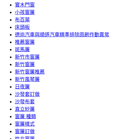
實木門窗
小孩窗簾
布百葉
床頭板
德尚汽車與順道汽車精準排除雨刷作動異常
推薦窗簾
斑馬簾
新竹市窗簾
新竹窗簾
新竹窗簾推薦
新竹風琴簾
日夜簾
沙發套訂做
沙發布套
直立紗簾
窗簾 種類
窗簾樣式
窗簾訂做
竹北窗簾