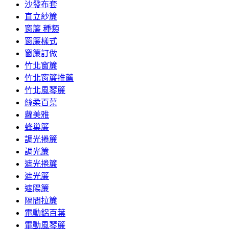
沙發布套
直立紗簾
窗簾 種類
窗簾樣式
窗簾訂做
竹北窗簾
竹北窗簾推薦
竹北風琴簾
絲柔百葉
蘿美雅
蜂巢簾
調光捲簾
調光簾
遮光捲簾
遮光簾
遮陽簾
隔間拉簾
電動鋁百葉
電動風琴簾