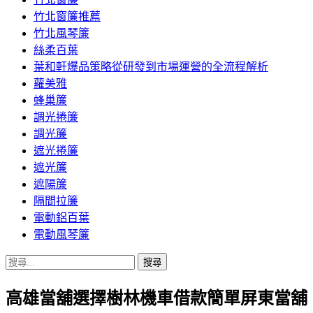
竹北窗簾推薦
竹北風琴簾
絲柔百葉
葉和軒爆品策略從研發到市場運營的全流程解析
蘿美雅
蜂巢簾
調光捲簾
調光簾
遮光捲簾
遮光簾
遮陽簾
隔間拉簾
電動鋁百葉
電動風琴簾
搜
尋
高雄當舖選擇樹林機車借款簡單屏東當舖
關
鍵