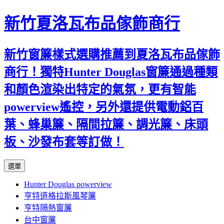
新竹夏洛瓦布品傢飾商行
新竹窗簾樣式選購推薦到夏洛瓦布品傢飾
商行！獨特Hunter Douglas窗簾通過種類
和顏色渲染出特定的氣氛，更有智能
powerview遙控，另外還提供電動鋁百
葉、蜂巢簾、隔間拉簾、調光簾、床頭
板、沙發布套等訂做！
跳
選單
至
Hunter Douglas powerview
內
亨特道格拉斯風琴簾
容
亨特隔熱窗簾
台中窗簾