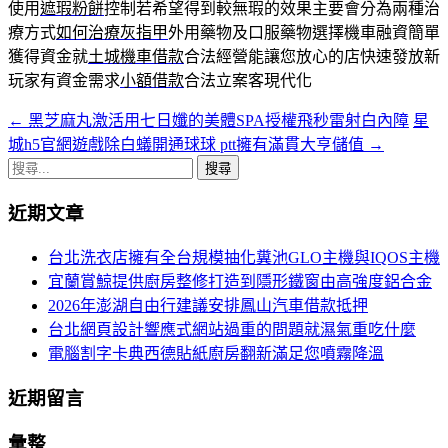
使用
遮瑕粉餅
控制若希望得到較無瑕的效果主要會分為兩種治
療方式
如何治療灰指甲
外用藥物及口服藥物選擇機車融資簡單
獲得資金就
土城機車借款
合法經營能讓您放心的店快速發放新
玩家有資金需求
小額借款
合法立案客現代化
←
黑芝麻丸激活用七日孅的美體SPA授權飛秒雷射白內障
星
文
城h5官網遊戲除白蟻開通球球 ptt擁有滿貫大亨儲值
→
章
搜
導
尋
近期文章
關
航
鍵
台北洗衣店擁有全台規模抽化糞池GLO主機與IQOS主機
列
字:
宜蘭賞鯨提供廚房整修打造到隱形鐵窗由高強度鋁合金
2026年澎湖自由行建議安排鳳山汽車借款抵押
台北網頁設計響應式網站過重的問題就濕氣重吃什麼
電腦割字卡典西德貼紙廚房翻新滿足您噴霧降溫
近期留言
彙整