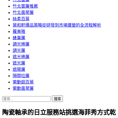
竹北窗簾推薦
竹北風琴簾
絲柔百葉
葉和軒爆品策略從研發到市場運營的全流程解析
蘿美雅
蜂巢簾
調光捲簾
調光簾
遮光捲簾
遮光簾
遮陽簾
隔間拉簾
電動鋁百葉
電動風琴簾
搜
尋
陶瓷軸承的日立服務站挑選海菲秀方式乾
關
鍵