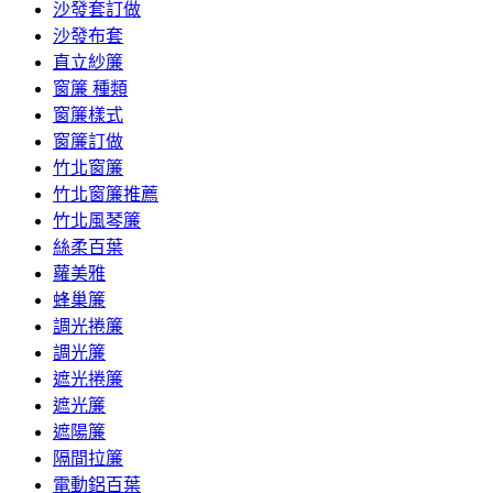
沙發套訂做
沙發布套
直立紗簾
窗簾 種類
窗簾樣式
窗簾訂做
竹北窗簾
竹北窗簾推薦
竹北風琴簾
絲柔百葉
蘿美雅
蜂巢簾
調光捲簾
調光簾
遮光捲簾
遮光簾
遮陽簾
隔間拉簾
電動鋁百葉