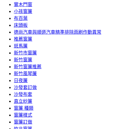
實木門窗
小孩窗簾
布百葉
床頭板
德尚汽車與順道汽車精準排除雨刷作動異常
推薦窗簾
斑馬簾
新竹市窗簾
新竹窗簾
新竹窗簾推薦
新竹風琴簾
日夜簾
沙發套訂做
沙發布套
直立紗簾
窗簾 種類
窗簾樣式
窗簾訂做
竹北窗簾