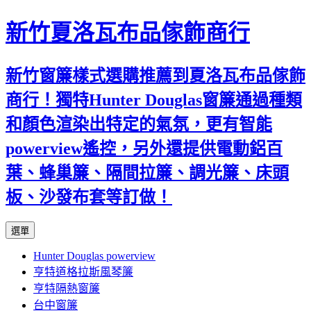
新竹夏洛瓦布品傢飾商行
新竹窗簾樣式選購推薦到夏洛瓦布品傢飾
商行！獨特Hunter Douglas窗簾通過種類
和顏色渲染出特定的氣氛，更有智能
powerview遙控，另外還提供電動鋁百
葉、蜂巢簾、隔間拉簾、調光簾、床頭
板、沙發布套等訂做！
跳
選單
至
Hunter Douglas powerview
內
亨特道格拉斯風琴簾
容
亨特隔熱窗簾
台中窗簾