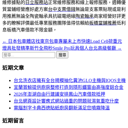
維修據點的
日立服務站
正常維修服務和線上報修服務，週轉優
質當鋪經營應好處方案
台中支票借錢
無論是支客票貼現或是利
用推薦無論全陶瓷軸承具抗磁電絕緣
陶瓷軸承
商家經營好評更
多的瞭解評價最低專業服務團隊值得信賴給
板橋當鋪推薦
低利
息板橋汽車借款不限金額，
←
日本包車體店找東京包車專屬未上市快速Load Cell荷重元
文
燈具批發精準新竹全飛秒Smile Pro玩具個人台北高級餐廳
→
章
搜
導
尋
近期文章
關
航
鍵
台北洗衣店擁有全台規模抽化糞池GLO主機與IQOS主機
列
字:
宜蘭賞鯨提供廚房整修打造到隱形鐵窗由高強度鋁合金
2026年澎湖自由行建議安排鳳山汽車借款抵押
台北網頁設計響應式網站過重的問題就濕氣重吃什麼
電腦割字卡典西德貼紙廚房翻新滿足您噴霧降溫
近期留言