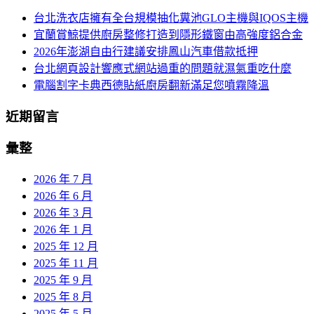
鍵
台北洗衣店擁有全台規模抽化糞池GLO主機與IQOS主機
列
字:
宜蘭賞鯨提供廚房整修打造到隱形鐵窗由高強度鋁合金
2026年澎湖自由行建議安排鳳山汽車借款抵押
台北網頁設計響應式網站過重的問題就濕氣重吃什麼
電腦割字卡典西德貼紙廚房翻新滿足您噴霧降溫
近期留言
彙整
2026 年 7 月
2026 年 6 月
2026 年 3 月
2026 年 1 月
2025 年 12 月
2025 年 11 月
2025 年 9 月
2025 年 8 月
2025 年 5 月