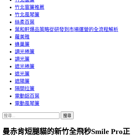
竹北窗簾推薦
竹北風琴簾
絲柔百葉
葉和軒爆品策略從研發到市場運營的全流程解析
蘿美雅
蜂巢簾
調光捲簾
調光簾
遮光捲簾
遮光簾
遮陽簾
隔間拉簾
電動鋁百葉
電動風琴簾
搜
尋
曼赤肯短腿貓的新竹全飛秒Smile Pro正
關
鍵