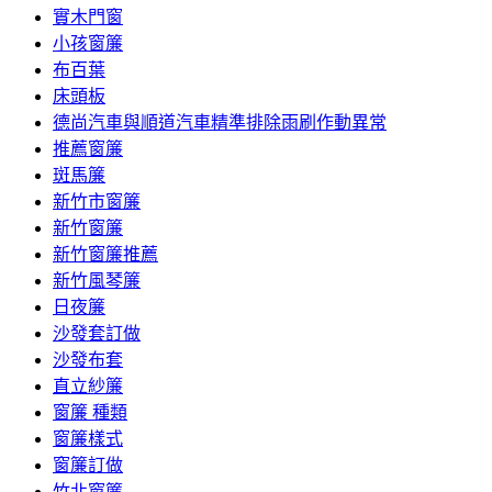
實木門窗
小孩窗簾
布百葉
床頭板
德尚汽車與順道汽車精準排除雨刷作動異常
推薦窗簾
斑馬簾
新竹市窗簾
新竹窗簾
新竹窗簾推薦
新竹風琴簾
日夜簾
沙發套訂做
沙發布套
直立紗簾
窗簾 種類
窗簾樣式
窗簾訂做
竹北窗簾