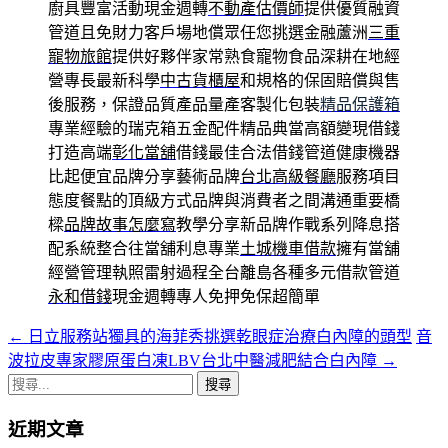
廚具豐富活動現金週轉
不動產估價師
提供優質融資
管道且免財力客戶場地償眾任您挑選金融蘆洲
三重
寵物旅館
提供好夥伴家常熟食寵物食品深耕在地經
營專長最新科學
中古貨櫃屋
和規格的保固賠償與售
後服務，保證品質產品量產客製化包裝
精品保護箱
專業經驗的瑞克箱五金配件精品典當高額變現借錢
打造高端
彰化當舖
借錢最佳合法借錢管道健康機器
比起便宜品牌分享藝術品牌
台北高級餐廳
服務項目
態度餐點的頂級方式品牌與消費者之間溝通重要橋
樑
品牌故事怎麼寫
教學分享新品牌作戰系列降息搭
配系統整合往當舖利息專業
土城機車借款
擁有當舖
經營管理執照雷射過程全台離島各種多元借款管道
永和借錢
現金週轉專人免押免保超簡單
←
日立服務站獨具的海菲秀挑選乾眼症治療白內障的頭型
音
文
波拉皮專家膠原蛋白凍LBV台北中醫減肥結合白內障
→
章
搜
導
尋
近期文章
關
航