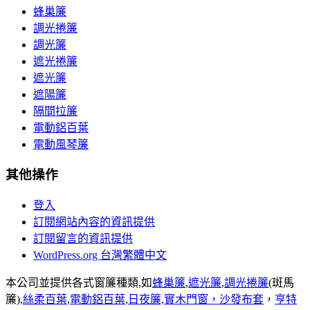
蜂巢簾
調光捲簾
調光簾
遮光捲簾
遮光簾
遮陽簾
隔間拉簾
電動鋁百葉
電動風琴簾
其他操作
登入
訂閱網站內容的資訊提供
訂閱留言的資訊提供
WordPress.org 台灣繁體中文
本公司並提供各式窗簾種類,如
蜂巢簾
,
遮光簾
,
調光捲簾
(斑馬
簾),
絲柔百葉
,
電動鋁百葉
,
日夜簾,
實木門窗，
沙發布套
，
亨特