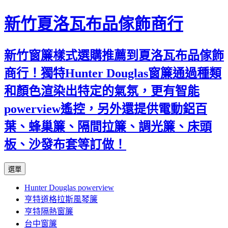
新竹夏洛瓦布品傢飾商行
新竹窗簾樣式選購推薦到夏洛瓦布品傢飾
商行！獨特Hunter Douglas窗簾通過種類
和顏色渲染出特定的氣氛，更有智能
powerview遙控，另外還提供電動鋁百
葉、蜂巢簾、隔間拉簾、調光簾、床頭
板、沙發布套等訂做！
跳
選單
至
Hunter Douglas powerview
內
亨特道格拉斯風琴簾
容
亨特隔熱窗簾
台中窗簾