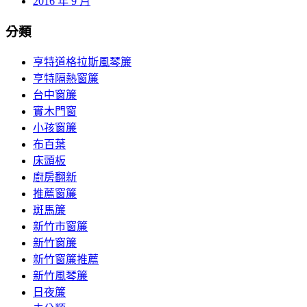
2016 年 9 月
分類
亨特道格拉斯風琴簾
亨特隔熱窗簾
台中窗簾
實木門窗
小孩窗簾
布百葉
床頭板
廚房翻新
推薦窗簾
斑馬簾
新竹市窗簾
新竹窗簾
新竹窗簾推薦
新竹風琴簾
日夜簾