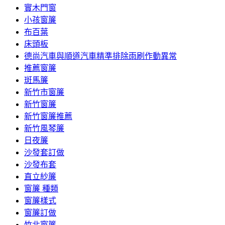
實木門窗
小孩窗簾
布百葉
床頭板
德尚汽車與順道汽車精準排除雨刷作動異常
推薦窗簾
斑馬簾
新竹市窗簾
新竹窗簾
新竹窗簾推薦
新竹風琴簾
日夜簾
沙發套訂做
沙發布套
直立紗簾
窗簾 種類
窗簾樣式
窗簾訂做
竹北窗簾