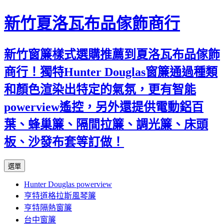
新竹夏洛瓦布品傢飾商行
新竹窗簾樣式選購推薦到夏洛瓦布品傢飾
商行！獨特Hunter Douglas窗簾通過種類
和顏色渲染出特定的氣氛，更有智能
powerview遙控，另外還提供電動鋁百
葉、蜂巢簾、隔間拉簾、調光簾、床頭
板、沙發布套等訂做！
跳
選單
至
Hunter Douglas powerview
內
亨特道格拉斯風琴簾
容
亨特隔熱窗簾
台中窗簾