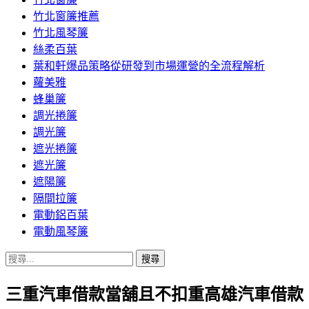
竹北窗簾推薦
竹北風琴簾
絲柔百葉
葉和軒爆品策略從研發到市場運營的全流程解析
蘿美雅
蜂巢簾
調光捲簾
調光簾
遮光捲簾
遮光簾
遮陽簾
隔間拉簾
電動鋁百葉
電動風琴簾
搜
尋
三重汽車借款當舖且不扣重高雄汽車借款
關
鍵