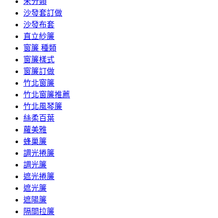
未分類
沙發套訂做
沙發布套
直立紗簾
窗簾 種類
窗簾樣式
窗簾訂做
竹北窗簾
竹北窗簾推薦
竹北風琴簾
絲柔百葉
蘿美雅
蜂巢簾
調光捲簾
調光簾
遮光捲簾
遮光簾
遮陽簾
隔間拉簾