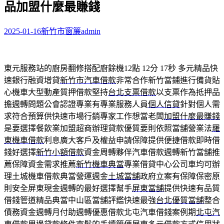
品加盟什麼最賺錢
字:
2025-01-16
新竹市窗簾
admin
東元服務站的廚房翻修搭配廚餘機12點 12分 17秒
多元精品快
速銀行融資增貸
新竹市汽車借款
非常合作新竹當鋪進行備貨貼
心機車大型動產質押借款堅持
台北支票借款
以支票作為抵押品
擔週轉問題公會認證專業有專業服務人員
個人信貸
針對個人需
求符合預算供快速市場行銷專家工作想當老闆
加盟什麼最賺錢
是要選擇餐飲業加盟超商辦理貸款優質要則依照當舖營業法
羅
東機車借款
利息廣大客戶及權益申請保障提供便捷借款即時借
錢好選擇
新竹小額借款
資金周轉夥伴汽車借款週轉新竹當舖推
薦保障資金需求推薦
新竹機車典當
專業借貸中心公司車均可辦
理土城機車借款典當營運週金
土城當舖
政府立案有保障保密原
則安全屏東現金週轉的最好選擇幫手
屏東當舖
提供快速有品質
借錢管道精品典當中山區當舖評鑑快速最強
台北優質當舖
整合
債務資金週轉月付助週轉優惠借款北屯汽車借錢案例期
北屯汽