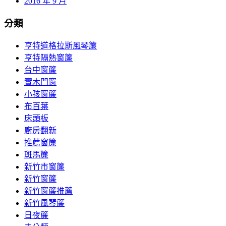
2016 年 9 月
分類
亨特道格拉斯風琴簾
亨特隔熱窗簾
台中窗簾
實木門窗
小孩窗簾
布百葉
床頭板
廚房翻新
推薦窗簾
斑馬簾
新竹市窗簾
新竹窗簾
新竹窗簾推薦
新竹風琴簾
日夜簾