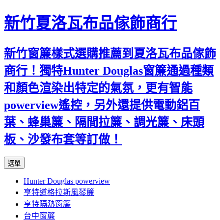
新竹夏洛瓦布品傢飾商行
新竹窗簾樣式選購推薦到夏洛瓦布品傢飾
商行！獨特Hunter Douglas窗簾通過種類
和顏色渲染出特定的氣氛，更有智能
powerview遙控，另外還提供電動鋁百
葉、蜂巢簾、隔間拉簾、調光簾、床頭
板、沙發布套等訂做！
跳
選單
至
Hunter Douglas powerview
內
亨特道格拉斯風琴簾
容
亨特隔熱窗簾
台中窗簾