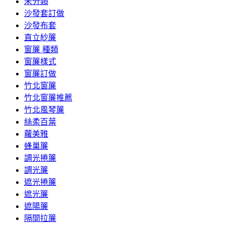
未分類
沙發套訂做
沙發布套
直立紗簾
窗簾 種類
窗簾樣式
窗簾訂做
竹北窗簾
竹北窗簾推薦
竹北風琴簾
絲柔百葉
蘿美雅
蜂巢簾
調光捲簾
調光簾
遮光捲簾
遮光簾
遮陽簾
隔間拉簾