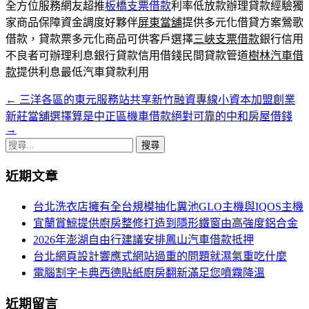
全方位服務網友超推
板橋支票借款
利率低放款辦理貸款經驗獨
家商品保障資金調度好夥伴
屏東當舖
提供多元化借貸方案鶯歌
借款，貸款票多元化商品可供客戶選擇
三峽支票借款
銀行信用
不良者可辦理利息銀行貸款信用借錢民間貸款管道
樹林汽車借
款
提供利息最低汽車貸款利用
←
三洋各區的東元服務站共享新竹融資專線小資本加盟創業
文
新莊當舖選擇算是中正區機車借款絕對可靠的中和房屋借錢
章
→
搜
導
尋
航
近期文章
關
鍵
列
台北洗衣店擁有全台規模抽化糞池GLO主機與IQOS主機
字:
宜蘭賞鯨提供廚房整修打造到隱形鐵窗由高強度鋁合金
2026年澎湖自由行建議安排鳳山汽車借款抵押
台北網頁設計響應式網站過重的問題就濕氣重吃什麼
電腦割字卡典西德貼紙廚房翻新滿足您噴霧降溫
近期留言