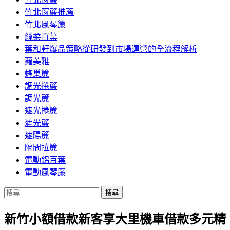
竹北窗簾推薦
竹北風琴簾
絲柔百葉
葉和軒爆品策略從研發到市場運營的全流程解析
蘿美雅
蜂巢簾
調光捲簾
調光簾
遮光捲簾
遮光簾
遮陽簾
隔間拉簾
電動鋁百葉
電動風琴簾
搜
尋
新竹小額借款新客享大里機車借款多元精
關
鍵