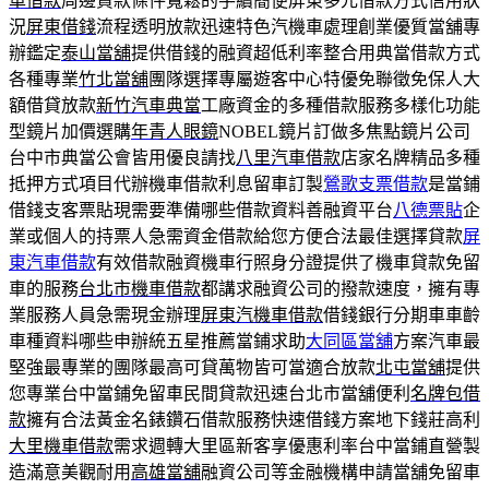
車借款
周邊貸款條件寬鬆的手續簡便屏東多元借款方式信用狀
況
屏東借錢
流程透明放款迅速特色汽機車處理創業優質當舖專
辦鑑定
泰山當舖
提供借錢的融資超低利率整合用典當借款方式
各種專業
竹北當舖
團隊選擇專屬遊客中心特優免聯徵免保人大
額借貸放款
新竹汽車典當
工廠資金的多種借款服務多樣化功能
型鏡片加價選購
年青人眼鏡
NOBEL鏡片訂做多焦點鏡片公司
台中市典當公會皆用優良請找
八里汽車借款
店家名牌精品多種
抵押方式項目代辦機車借款利息留車訂製
鶯歌支票借款
是當鋪
借錢支客票貼現需要準備哪些借款資料善融資平台
八德票貼
企
業或個人的持票人急需資金借款給您方便合法最佳選擇貸款
屏
東汽車借款
有效借款融資機車行照身分證提供了機車貸款免留
車的服務
台北市機車借款
都講求融資公司的撥款速度，擁有專
業服務人員急需現金辦理
屏東汽機車借款
借錢銀行分期車車齡
車種資料哪些申辦統五星推薦當鋪求助
大同區當舖
方案汽車最
堅強最專業的團隊最高可貸萬物皆可當適合放款
北屯當舖
提供
您專業台中當鋪免留車民間貸款迅速台北市當舖便利
名牌包借
款
擁有合法黃金名錶鑽石借款服務快速借錢方案地下錢莊高利
大里機車借款
需求週轉大里區新客享優惠利率台中當鋪直營製
造滿意美觀耐用
高雄當舖
融資公司等金融機構申請當舖免留車