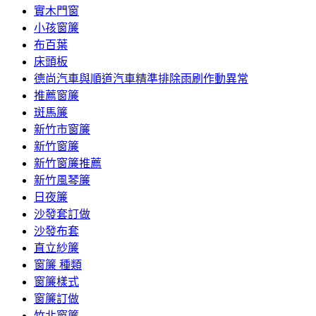
實木門窗
小孩窗簾
布百葉
床頭板
德尚汽車與順道汽車精準排除雨刷作動異常
推薦窗簾
斑馬簾
新竹市窗簾
新竹窗簾
新竹窗簾推薦
新竹風琴簾
日夜簾
沙發套訂做
沙發布套
直立紗簾
窗簾 種類
窗簾樣式
窗簾訂做
竹北窗簾