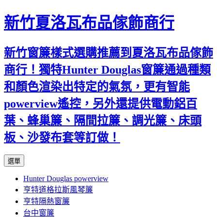
新竹夏洛瓦布品傢飾商行
新竹窗簾樣式選購推薦到夏洛瓦布品傢飾
商行！獨特Hunter Douglas窗簾通過種類
和顏色渲染出特定的氣氛，更有智能
powerview遙控，另外還提供電動鋁百
葉、蜂巢簾、隔間拉簾、調光簾、床頭
板、沙發布套等訂做！
跳
選單
至
Hunter Douglas powerview
內
亨特道格拉斯風琴簾
容
亨特隔熱窗簾
台中窗簾