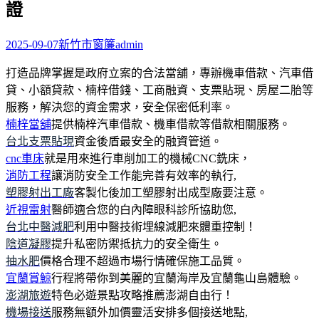
證
字:
2025-09-07
新竹市窗簾
admin
打造品牌掌握是政府立案的合法當舖，專辦機車借款、汽車借
貸、小額貸款、楠梓借錢、工商融資、支票貼現、房屋二胎等
服務，解決您的資金需求，安全保密低利率。
楠梓當舖
提供楠梓汽車借款、機車借款等借款相關服務。
台北支票貼現
資金後盾最安全的融資管道。
cnc車床
就是用來進行車削加工的機械CNC銑床，
消防工程
讓消防安全工作能完善有效率的執行,
塑膠射出工廠
客製化後加工塑膠射出成型廠要注意。
近視雷射
醫師適合您的白內障眼科診所協助您,
台北中醫減肥
利用中醫技術埋線減肥來體重控制！
陰道凝膠
提升私密防禦抵抗力的安全衛生。
抽水肥
價格合理不超過市場行情確保施工品質。
宜蘭賞鯨
行程將帶你到美麗的宜蘭海岸及宜蘭龜山島體驗。
澎湖旅遊
特色必遊景點攻略推薦澎湖自由行！
機場接送
服務無額外加價靈活安排多個接送地點,