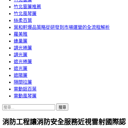
竹北窗簾推薦
竹北風琴簾
絲柔百葉
葉和軒爆品策略從研發到市場運營的全流程解析
蘿美雅
蜂巢簾
調光捲簾
調光簾
遮光捲簾
遮光簾
遮陽簾
隔間拉簾
電動鋁百葉
電動風琴簾
搜
尋
消防工程讓消防安全服務近視雷射國際認
關
鍵