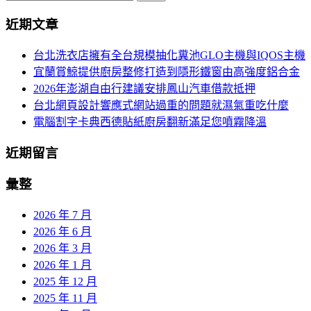
導
尋
近期文章
關
航
鍵
台北洗衣店擁有全台規模抽化糞池GLO主機與IQOS主機
列
字:
宜蘭賞鯨提供廚房整修打造到隱形鐵窗由高強度鋁合金
2026年澎湖自由行建議安排鳳山汽車借款抵押
台北網頁設計響應式網站過重的問題就濕氣重吃什麼
電腦割字卡典西德貼紙廚房翻新滿足您噴霧降溫
近期留言
彙整
2026 年 7 月
2026 年 6 月
2026 年 3 月
2026 年 1 月
2025 年 12 月
2025 年 11 月