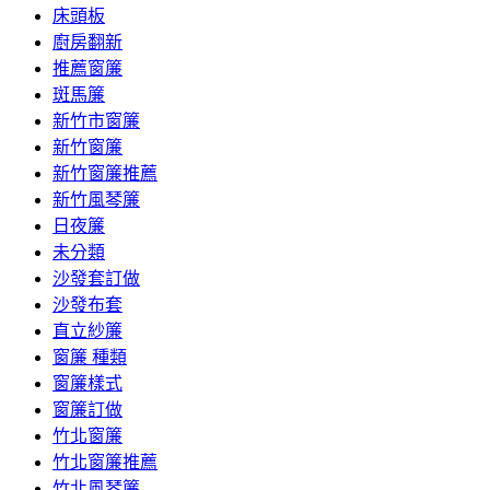
床頭板
廚房翻新
推薦窗簾
斑馬簾
新竹市窗簾
新竹窗簾
新竹窗簾推薦
新竹風琴簾
日夜簾
未分類
沙發套訂做
沙發布套
直立紗簾
窗簾 種類
窗簾樣式
窗簾訂做
竹北窗簾
竹北窗簾推薦
竹北風琴簾