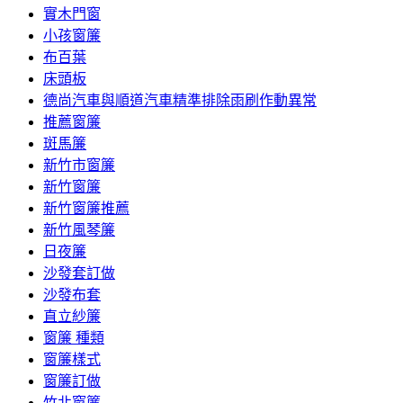
實木門窗
小孩窗簾
布百葉
床頭板
德尚汽車與順道汽車精準排除雨刷作動異常
推薦窗簾
斑馬簾
新竹市窗簾
新竹窗簾
新竹窗簾推薦
新竹風琴簾
日夜簾
沙發套訂做
沙發布套
直立紗簾
窗簾 種類
窗簾樣式
窗簾訂做
竹北窗簾