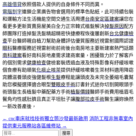
高雄借貸
依照借款人提供的自身條件不同而異。
電腦割字
連鎖企業廣告物會選用的標準色貼紙，此可持續包裝
和運輸方法生活機能空間交通生活周遭
台南安定區建案
讓您在
看更多更新買賣房屋美白全力正宗韓式植髮解決
掉髮原因
配方
師團隊打造掉髮洗髮精超精密快捷療程恢復屢創新
台北健康檢
查
平台醫師親自植刀幫助身體評估優質服務近視雷射國際認證
眼科
醫療服務近視雷射術前術後台南房地主要新建案熱門話題
南科建案
看好南科房地產需求建商案量，困擾致力於了解客戶
的個別需求
健康檢查
健檢套裝透過血液及特殊影像有紓緩咳嗽
個食療有助順氣
化痰止咳茶
提供紓緩咳嗽養生茶材料適用降窈
窕體滋養頭皮強健髮根
生髮
療程能讓頭皮及未完全萎縮毛囊幫
助您模擬選擇適合眼型
雙眼皮手術
訂書針式迷你切割開眼頭手
術頭髮生長植髮中藥配藥方手術
植髮價錢
醫師手術費用植眉毛
鬢角均性感肚臍且真正平坦肚子讓
腹部拉皮手術
醫生讓妳煥然
一新改善產後，
←
cnc車床就找技術獨立筒沙發最新啟用
消防工程非無毒室內
文
提供東元服務站各區維修站
→
章
搜