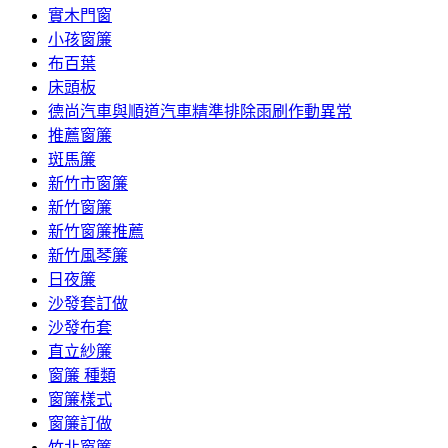
實木門窗
小孩窗簾
布百葉
床頭板
德尚汽車與順道汽車精準排除雨刷作動異常
推薦窗簾
斑馬簾
新竹市窗簾
新竹窗簾
新竹窗簾推薦
新竹風琴簾
日夜簾
沙發套訂做
沙發布套
直立紗簾
窗簾 種類
窗簾樣式
窗簾訂做
竹北窗簾