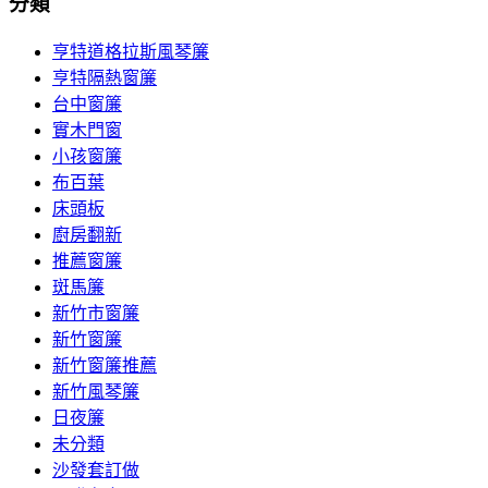
分類
亨特道格拉斯風琴簾
亨特隔熱窗簾
台中窗簾
實木門窗
小孩窗簾
布百葉
床頭板
廚房翻新
推薦窗簾
斑馬簾
新竹市窗簾
新竹窗簾
新竹窗簾推薦
新竹風琴簾
日夜簾
未分類
沙發套訂做