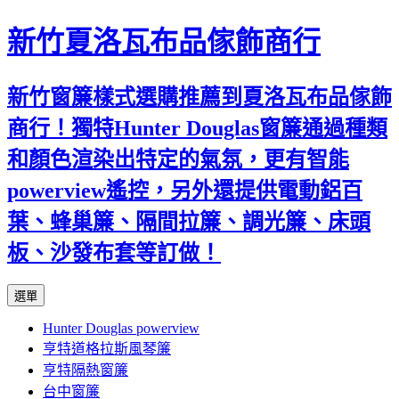
新竹夏洛瓦布品傢飾商行
新竹窗簾樣式選購推薦到夏洛瓦布品傢飾
商行！獨特Hunter Douglas窗簾通過種類
和顏色渲染出特定的氣氛，更有智能
powerview遙控，另外還提供電動鋁百
葉、蜂巢簾、隔間拉簾、調光簾、床頭
板、沙發布套等訂做！
跳
選單
至
Hunter Douglas powerview
內
亨特道格拉斯風琴簾
容
亨特隔熱窗簾
台中窗簾