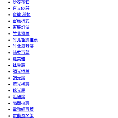
沙發布套
直立紗簾
窗簾 種類
窗簾樣式
窗簾訂做
竹北窗簾
竹北窗簾推薦
竹北風琴簾
絲柔百葉
蘿美雅
蜂巢簾
調光捲簾
調光簾
遮光捲簾
遮光簾
遮陽簾
隔間拉簾
電動鋁百葉
電動風琴簾