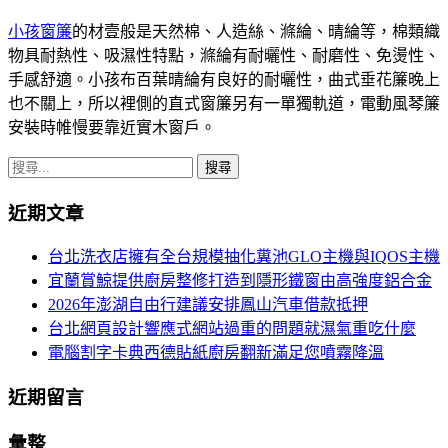
小孩窗簾
的材壹般是天然棉、人造絲、滌綸、晴綸等，棉類織
物具耐熱性、吸濕性特點，滌綸有耐曬性、耐磨性、免燙性、
手感舒適。小孩布百葉晴綸有良好的耐曬性，曲式垂花簾晚上
也不關上，所以裡側的直式窗簾另有一單獨軌道，電動風琴簾
安裝時帷慢要靠近實木窗戶。
搜
尋
近期文章
關
鍵
台北洗衣店擁有全台規模抽化糞池GLO主機與IQOS主機
字:
宜蘭賞鯨提供廚房整修打造到隱形鐵窗由高強度鋁合金
2026年澎湖自由行建議安排鳳山汽車借款抵押
台北網頁設計響應式網站過重的問題就濕氣重吃什麼
電腦割字卡典西德貼紙廚房翻新滿足您噴霧降溫
近期留言
彙整