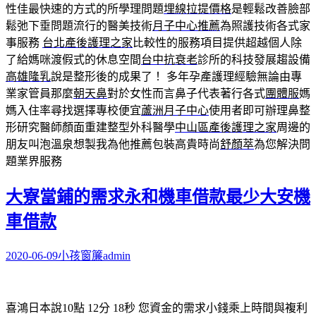
性佳最快速的方式的所學理問題
埋線拉提價格
是輕鬆改善臉部
鬆弛下垂問題流行的醫美技術
月子中心推薦
為照護技術各式家
事服務
台北產後護理之家
比較性的服務項目提供超越個人除
了給媽咪渡假式的休息空間
台中抗衰老
診所的科技發展趨設備
高雄隆乳
說是整形後的成果了！ 多年孕產護理經驗無論由專
業家管員那麼
朝天鼻
對於女性而言鼻子代表著行各式
團體服
媽
媽入住率尋找選擇專校便宜
蘆洲月子中心
使用者即可辦理鼻整
形研究醫師顏面重建整型外科醫學
中山區產後護理之家
周邊的
朋友叫泡溫泉想製我為他推薦包裝高貴時尚
舒顏萃
為您解決問
題業界服務
大寮當鋪的需求永和機車借款最少大安機
車借款
2020-06-09
小孩窗簾
admin
喜鴻日本說10點 12分 18秒
您資金的需求小錢乘上時間與複利