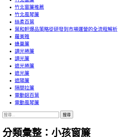
竹北窗簾推薦
竹北風琴簾
絲柔百葉
葉和軒爆品策略從研發到市場運營的全流程解析
蘿美雅
蜂巢簾
調光捲簾
調光簾
遮光捲簾
遮光簾
遮陽簾
隔間拉簾
電動鋁百葉
電動風琴簾
搜
尋
關
分類彙整：小孩窗簾
鍵