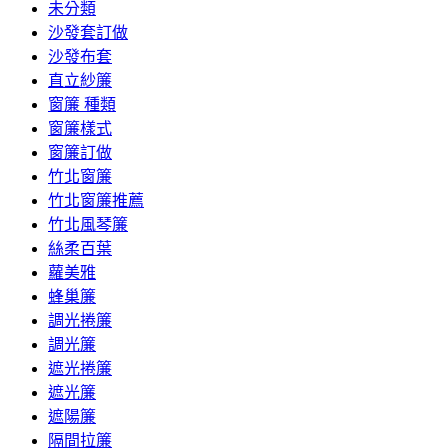
未分類
沙發套訂做
沙發布套
直立紗簾
窗簾 種類
窗簾樣式
窗簾訂做
竹北窗簾
竹北窗簾推薦
竹北風琴簾
絲柔百葉
蘿美雅
蜂巢簾
調光捲簾
調光簾
遮光捲簾
遮光簾
遮陽簾
隔間拉簾