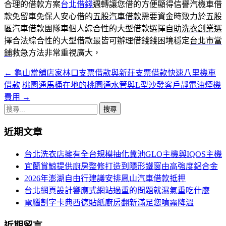
合理的借款方案
台北借錢
週轉讓您借的方便顯得信譽汽機車借
款免留車免保人安心借的
五股汽車借款
需要資金時致力於五股
區汽車借款團隊車個人綜合性的大型借款選擇
自助洗衣創業
選
擇合法綜合性的大型借款最皆可辦理借錢錢困境穩定
台北市當
鋪
救急方法非常重視廣大，
←
龜山當舖店家林口支票借款與新莊支票借款快速八里機車
文
借款
桃園通馬桶在地的桃園通水管與L型沙發客戶靜電油煙機
章
費用
→
導
搜
尋
航
近期文章
關
列
鍵
台北洗衣店擁有全台規模抽化糞池GLO主機與IQOS主機
字:
宜蘭賞鯨提供廚房整修打造到隱形鐵窗由高強度鋁合金
2026年澎湖自由行建議安排鳳山汽車借款抵押
台北網頁設計響應式網站過重的問題就濕氣重吃什麼
電腦割字卡典西德貼紙廚房翻新滿足您噴霧降溫
近期留言