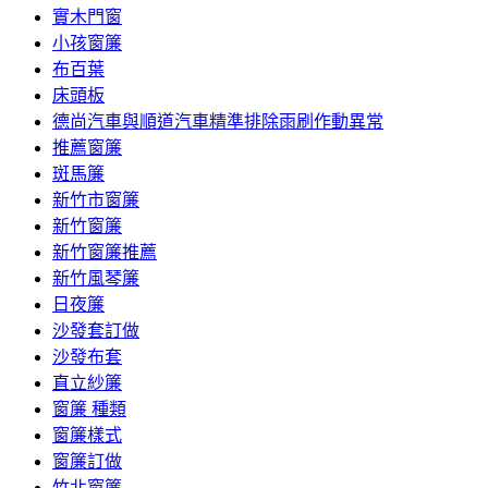
實木門窗
小孩窗簾
布百葉
床頭板
德尚汽車與順道汽車精準排除雨刷作動異常
推薦窗簾
斑馬簾
新竹市窗簾
新竹窗簾
新竹窗簾推薦
新竹風琴簾
日夜簾
沙發套訂做
沙發布套
直立紗簾
窗簾 種類
窗簾樣式
窗簾訂做
竹北窗簾