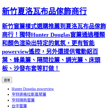
新竹夏洛瓦布品傢飾商行
新竹窗簾樣式選購推薦到夏洛瓦布品傢飾
商行！獨特Hunter Douglas窗簾通過種類
和顏色渲染出特定的氣氛，更有智能
powerview遙控，另外還提供電動鋁百
葉、蜂巢簾、隔間拉簾、調光簾、床頭
板、沙發布套等訂做！
跳
選單
至
Hunter Douglas powerview
內
亨特道格拉斯風琴簾
容
亨特隔熱窗簾
台中窗簾