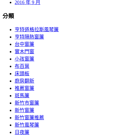
2016 年 9 月
分類
亨特道格拉斯風琴簾
亨特隔熱窗簾
台中窗簾
實木門窗
小孩窗簾
布百葉
床頭板
廚房翻新
推薦窗簾
斑馬簾
新竹市窗簾
新竹窗簾
新竹窗簾推薦
新竹風琴簾
日夜簾