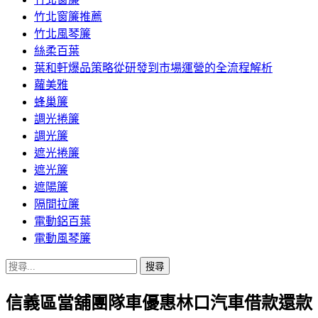
竹北窗簾推薦
竹北風琴簾
絲柔百葉
葉和軒爆品策略從研發到市場運營的全流程解析
蘿美雅
蜂巢簾
調光捲簾
調光簾
遮光捲簾
遮光簾
遮陽簾
隔間拉簾
電動鋁百葉
電動風琴簾
搜
尋
信義區當舖團隊車優惠林口汽車借款還款
關
鍵