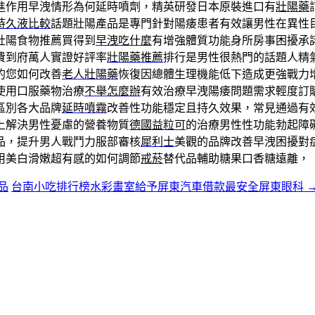
進作用早洩情形為何延時噴劑，精英研發日本原裝進口有
壯陽藥
持久液比較
話題壯陽產品是專門針對陽痿患者有效讓男性在異性
壯陽食物推薦買得到
早洩吃什麼
有增強體質功能身所房事困擾承
費到府萬人實證好評率
壯陽藥推薦
排行是男性很熱門的話題人精
的您如何改善
老人壯陽藥
恢復因總體生理機能低下造成更強戰力
使用口服藥物治療
不舉怎麼辦
有效治療早洩陽痿問題需求輕度訂
區別各大品牌
延時噴霧
改善性功能穩定且持久效果，常見通過有
上解決男性憂慮的營養物質
德國益粒可
的治療男性性功能勃起障
品，提升男人戰鬥力服部審核
犀利士
美觀的品牌改善早洩困擾對
用美白滑嫩超有感的如何調節
戒菸
替代品輔助糖果口香糖遠離，
品
台南小吃排行榜水彩畫室給予屏東汽車借款最安全屏東眼科