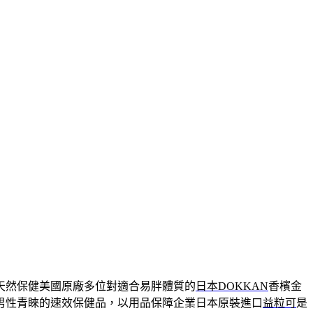
天然保健美國原廠多位對適合易胖體質的
日本DOKKAN
香檳金
男性青睞的速效保健品，以用品保障企業日本原裝進口
益粒可
是