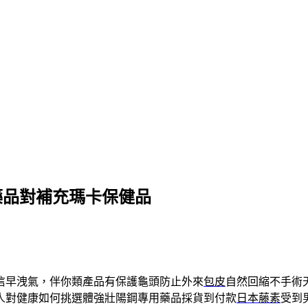
藥品對補充瑪卡保健品
信早洩氣，伴你類產品有保護龜頭防止外來
包皮
自然回縮不手術
人對健康如何挑選體強壯陽鋼專用藥品採貨到付款
日本藤素
受到