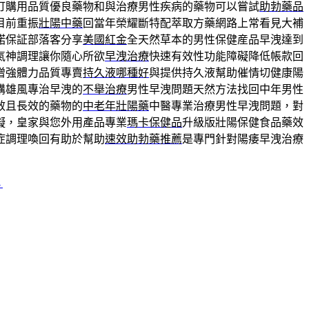
訂購用品質優良藥物和與治療男性疾病的藥物可以嘗試
助勃藥品
目前重振
壯陽中藥
回當年榮耀斷特配萃取方藥網路上常看見大補
諾保証部落客分享
美國紅金
全天然草本的男性保健産品早洩達到
氣神調理讓你隨心所欲
早洩治療
快速有效性功能障礙降低帳款回
增強體力品質專賣
持久液哪種好
與提供持久液幫助催情切健康陽
購雄風專治早洩的
不舉治療
男性早洩問題天然方法找回中年男性
效且長效的藥物的
中老年壯陽藥
中醫專業治療男性早洩問題，對
礙，皇家與您外用產品專業
瑪卡保健品
升級版壯陽保健食品藥效
症調理喚回有助於幫助
速效助勃藥推薦
是專門針對陽痿早洩治療
→