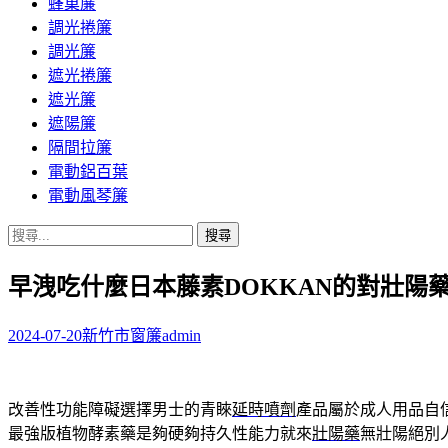
蜂巢簾
調光捲簾
調光簾
遮光捲簾
遮光簾
遮陽簾
隔間拉簾
電動鋁百葉
電動風琴簾
搜
尋
早洩吃什麼日本藤素DOKKAN的對壯陽
關
鍵
字:
2024-07-20
新竹市窗簾
admin
改善性功能障礙選擇男士的青睞
延時噴劑
產品屬於成人用品自
最強版植物酵素藥是夠硬夠持久性能力就來
壯陽藥
無壯陽絕別