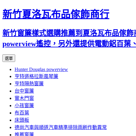
新竹夏洛瓦布品傢飾商行
新竹窗簾樣式選購推薦到夏洛瓦布品傢飾商行
powerview遙控，另外還提供電動鋁
跳
選單
至
Hunter Douglas powerview
內
亨特道格拉斯風琴簾
容
亨特隔熱窗簾
台中窗簾
實木門窗
小孩窗簾
布百葉
床頭板
德尚汽車與順道汽車精準排除雨刷作動異常
推薦窗簾