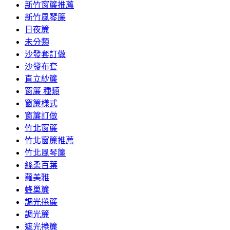
新竹窗簾推薦
新竹風琴簾
日夜簾
未分類
沙發套訂做
沙發布套
直立紗簾
窗簾 種類
窗簾樣式
窗簾訂做
竹北窗簾
竹北窗簾推薦
竹北風琴簾
絲柔百葉
蘿美雅
蜂巢簾
調光捲簾
調光簾
遮光捲簾