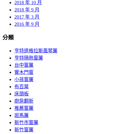
2018 年 10 月
2018 年 9 月
2017 年 3 月
2016 年 9 月
分類
亨特道格拉斯風琴簾
亨特隔熱窗簾
台中窗簾
實木門窗
小孩窗簾
布百葉
床頭板
廚房翻新
推薦窗簾
斑馬簾
新竹市窗簾
新竹窗簾