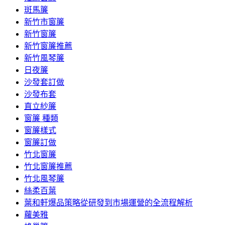
斑馬簾
新竹市窗簾
新竹窗簾
新竹窗簾推薦
新竹風琴簾
日夜簾
沙發套訂做
沙發布套
直立紗簾
窗簾 種類
窗簾樣式
窗簾訂做
竹北窗簾
竹北窗簾推薦
竹北風琴簾
絲柔百葉
葉和軒爆品策略從研發到市場運營的全流程解析
蘿美雅