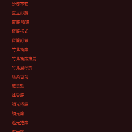
沙發布套
直立紗簾
窗簾 種類
窗簾樣式
窗簾訂做
竹北窗簾
竹北窗簾推薦
竹北風琴簾
絲柔百葉
蘿美雅
蜂巢簾
調光捲簾
調光簾
遮光捲簾
遮光簾