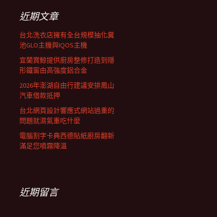
字:
近期文章
台北洗衣店擁有全台規模抽化糞
池GLO主機與IQOS主機
宜蘭賞鯨提供廚房整修打造到隱
形鐵窗由高強度鋁合金
2026年澎湖自由行建議安排鳳山
汽車借款抵押
台北網頁設計響應式網站過重的
問題就濕氣重吃什麼
電腦割字卡典西德貼紙廚房翻新
滿足您噴霧降溫
近期留言