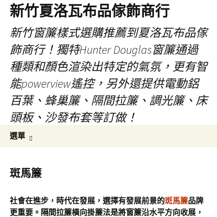
新竹夏洛瓦布品傢飾商行
新竹窗簾樣式選購推薦到夏洛瓦布品傢
飾商行！獨特Hunter Douglas窗簾通過
種類和顏色渲染出特定的氣氛，更有智
能powerview遙控，另外還提供電動鋁
百葉、蜂巢簾、隔間拉簾、調光簾、床
頭板、沙發布套等訂做！
跳
搜
選單
至
尋
內
關
容
鍵
斑馬簾
字:
社會在進步，時代在發展，選擇有發展前景的
斑馬簾
品牌
更重要。隔間拉簾橫向掛簾法是將窗簾沿水平方向收展，