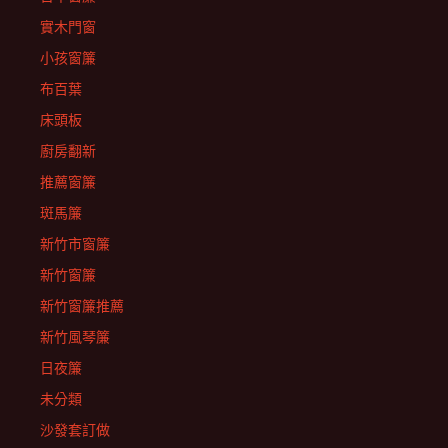
實木門窗
小孩窗簾
布百葉
床頭板
廚房翻新
推薦窗簾
斑馬簾
新竹市窗簾
新竹窗簾
新竹窗簾推薦
新竹風琴簾
日夜簾
未分類
沙發套訂做