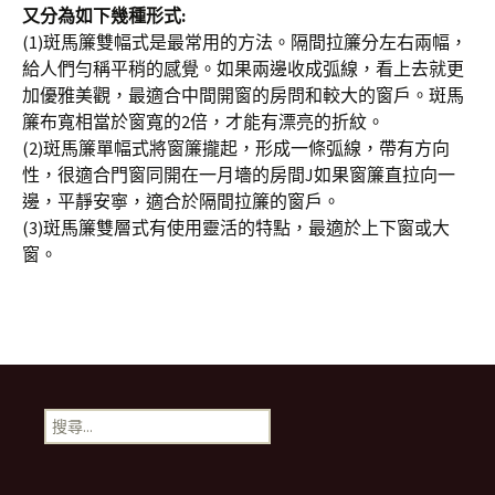
又分為如下幾種形式:
(1)斑馬簾雙幅式是最常用的方法。隔間拉簾分左右兩幅，
給人們勻稱平稍的感覺。如果兩邊收成弧線，看上去就更
加優雅美觀，最適合中間開窗的房問和較大的窗戶。斑馬
簾布寬相當於窗寬的2倍，才能有漂亮的折紋。
(2)斑馬簾單幅式將窗簾攏起，形成一條弧線，帶有方向
性，很適合門窗同開在一月墻的房間J如果窗簾直拉向一
邊，平靜安寧，適合於隔間拉簾的窗戶。
(3)斑馬簾雙層式有使用靈活的特點，最適於上下窗或大
窗。
搜
尋
關
鍵