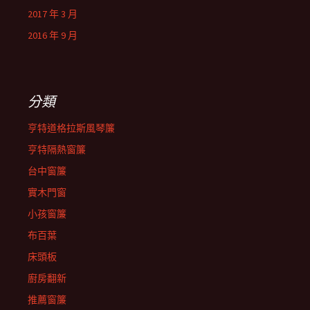
2017 年 3 月
2016 年 9 月
分類
亨特道格拉斯風琴簾
亨特隔熱窗簾
台中窗簾
實木門窗
小孩窗簾
布百葉
床頭板
廚房翻新
推薦窗簾