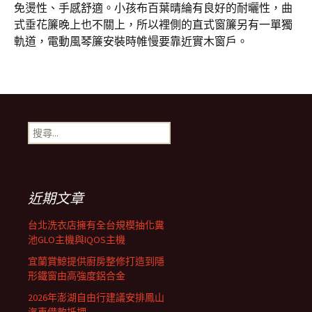
免燙性、手感舒適。小孩布百葉晴綸有良好的耐曬性，曲
式垂花簾晚上也不關上，所以裡側的直式窗簾另有一單獨
軌道，電動風琴簾安裝時帷慢要靠近實木窗戶。
搜
尋
關
鍵
字:
近期文章
台北洗衣店擁有全台規模抽化糞
池GLO主機與IQOS主機
宜蘭賞鯨提供廚房整修打造到隱
形鐵窗由高強度鋁合金
2026年澎湖自由行建議安排鳳山