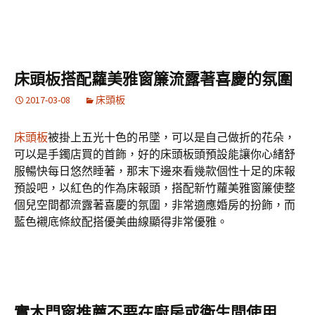
床頭板搭配蘿美雅窗簾流露著喜慶的氛圍
2017-03-08
床頭板
床頭板
被掛上五光十色的吊墜，可以是自己做折的花朵，
可以是手鐲店買的首飾，好的床頭板頭預設能讓你心緒舒
服暢快每日悠然睡著，那末下邊來看幾款個性十足的床報
預設吧，以紅色的作為床報頭，搭配新竹蘿美雅窗簾使整
個兒空間都流露著喜慶的氛圍，非常適應婚房的扮飾，而
藍色襯底條紋配搭優美曲線顯得非常優雅。
實木門窗推薦不要在廚房或衛生間使用