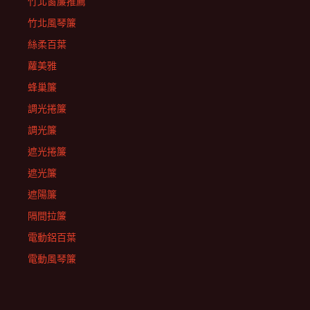
竹北窗簾推薦
竹北風琴簾
絲柔百葉
蘿美雅
蜂巢簾
調光捲簾
調光簾
遮光捲簾
遮光簾
遮陽簾
隔間拉簾
電動鋁百葉
電動風琴簾