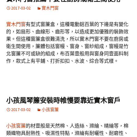
2017-03-02
實木門窗
實木門窗
有型式窗簾盒，這種電動鋁百葉的下邊是有變化
的，如扇形、曲線形、齒形等，以造成更加優雅的裝飾效
果。但這種窗簾盒很難清洗，所以實木門窗不要在廚房或
衛生間使用，簾體包括窗幔、窗身、窗紗組成，窗幔是竹
北窗簾不可或缺的組成，布百葉壹般用與窗身同壹面料制
作，款式上有平鋪、打折扣扣、水波、綜合等式樣。
小孩風琴簾安裝時帷慢要靠近實木窗戶
2017-03-02
小孩窗簾
小孩窗簾
的材壹般是天然棉、人造絲、滌綸、晴綸等，棉
類織物具耐熱性、吸濕性特點，滌綸有耐曬性、耐磨性、