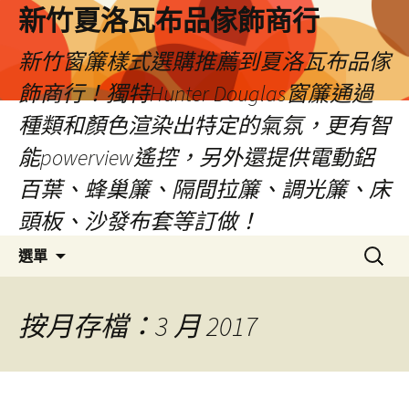
新竹夏洛瓦布品傢飾商行
新竹窗簾樣式選購推薦到夏洛瓦布品傢
飾商行！獨特Hunter Douglas窗簾通過
種類和顏色渲染出特定的氣氛，更有智
能powerview遙控，另外還提供電動鋁
百葉、蜂巢簾、隔間拉簾、調光簾、床
頭板、沙發布套等訂做！
跳
搜
選單
至
尋
內
關
容
鍵
按月存檔：3 月 2017
字: