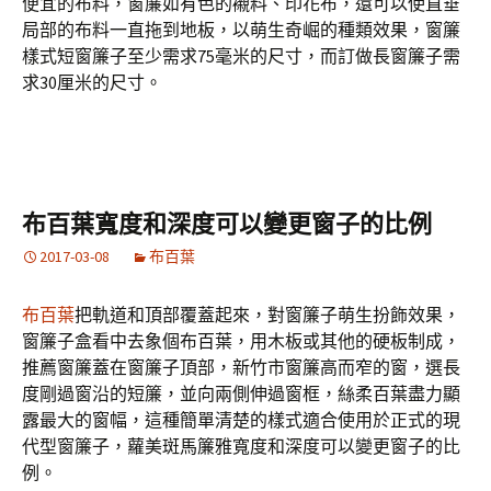
便宜的布料，窗簾如有色的襯料、印花布，還可以使直垂
局部的布料一直拖到地板，以萌生奇崛的種類效果，窗簾
樣式短窗簾子至少需求75毫米的尺寸，而訂做長窗簾子需
求30厘米的尺寸。
布百葉寬度和深度可以變更窗子的比例
2017-03-08
布百葉
布百葉
把軌道和頂部覆蓋起來，對窗簾子萌生扮飾效果，
窗簾子盒看中去象個布百葉，用木板或其他的硬板制成，
推薦窗簾蓋在窗簾子頂部，新竹市窗簾高而窄的窗，選長
度剛過窗沿的短簾，並向兩側伸過窗框，絲柔百葉盡力顯
露最大的窗幅，這種簡單清楚的樣式適合使用於正式的現
代型窗簾子，蘿美斑馬簾雅寬度和深度可以變更窗子的比
例。