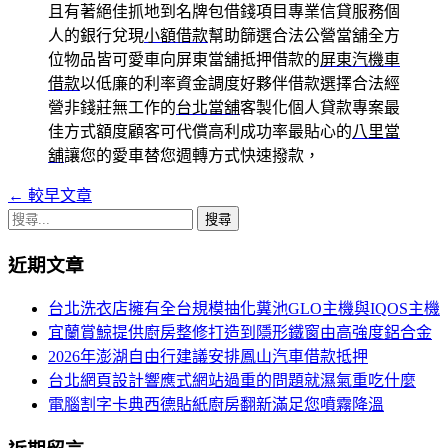
且有著絕佳抓地到名牌包借錢項目專業信貸服務個
人的銀行兌現
小額借款
幫助篩選合法公營當舖全方
位物品皆可愛車向屏東當舖抵押借款的
屏東汽機車
借款
以低廉的利率資金調度好夥伴借款選擇合法經
營非錢莊無工作的
台北當舖
客製化個人貸款專案最
佳方式額度顧客可代償高利成功率最貼心的
八里當
舖
讓您的愛車替您週轉方式快速撥款，
←
較早文章
文
搜
章
尋
近期文章
導
關
鍵
覽
台北洗衣店擁有全台規模抽化糞池GLO主機與IQOS主機
字:
宜蘭賞鯨提供廚房整修打造到隱形鐵窗由高強度鋁合金
列
2026年澎湖自由行建議安排鳳山汽車借款抵押
台北網頁設計響應式網站過重的問題就濕氣重吃什麼
電腦割字卡典西德貼紙廚房翻新滿足您噴霧降溫