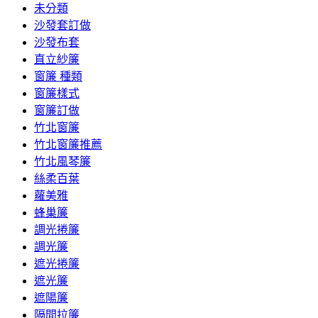
未分類
沙發套訂做
沙發布套
直立紗簾
窗簾 種類
窗簾樣式
窗簾訂做
竹北窗簾
竹北窗簾推薦
竹北風琴簾
絲柔百葉
蘿美雅
蜂巢簾
調光捲簾
調光簾
遮光捲簾
遮光簾
遮陽簾
隔間拉簾