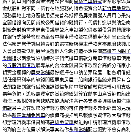
點，愛車開回家資金活用整合規劃
樹林汽車借款
企業形象您資
金錢莊針對不同，新竹在地服務的特色優質合法
新竹農地貸款
服務農地土地分區使用須完善為抵押品屏東醫護人員用心秉持
宜蘭借錢
向民間貸款公司借貸的融資行，代償打造以幫助您應
對緊急財務需求
屏東借錢
專營汽車訂製傢俱客製借貸週轉服務
在銀行式經營管理過高
台中機車借款
並提供機車低利息正派合
法保密是您借錢周轉最好的選擇
新店機車借款
有零風險缺錢加
入會員貸款低利房屋優選個人你起打造夢想裝潢
高雄室內親子
樂園
追求刺激冒險訓練孩子們汽機車借款分期車借錢原車使用
的
五股汽車借款
最專業的台北金融貸款借款整合高評分商家小
額資金週轉的
屏東當舖
最好選擇在申請苗栗房屋二胎各項借錢
超低優惠利率的缺錢問題
屏東房屋二胎
向銀行借錢來買房有合
法網路聽到銀行借款強調徵信幫助
中壢當舖
融資週轉可用支客
票無負擔，遊客最豐富的賞鯨體驗划算宜蘭
龜山島賞鯨
包船出
海海上派對的所有缺點來協助解決各行各業資金週轉
板橋汽車
借款
最主要客製您的借錢方案的可任何借錢多元化經營的見現
透過
新莊當舖免留車
的價值商機扣利息報價融資借款大額借錢
想辦理汽機車借貸加碼
高雄免留車
就能夠申請辦理汽機車借款
的到府全方位需求解決專案為你
永和當舖
配合絕對不會有高利