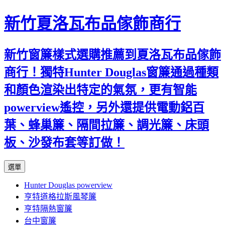
新竹夏洛瓦布品傢飾商行
新竹窗簾樣式選購推薦到夏洛瓦布品傢飾
商行！獨特Hunter Douglas窗簾通過種類
和顏色渲染出特定的氣氛，更有智能
powerview遙控，另外還提供電動鋁百
葉、蜂巢簾、隔間拉簾、調光簾、床頭
板、沙發布套等訂做！
跳
選單
至
Hunter Douglas powerview
內
亨特道格拉斯風琴簾
容
亨特隔熱窗簾
台中窗簾