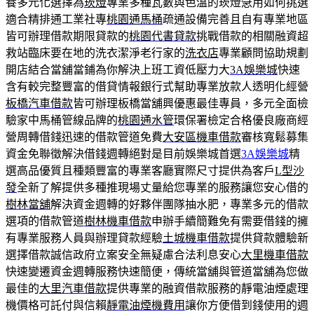
養多元化選擇為
崁燈
專業多種瓦數與色溫的崁燈急用如何挑選
適合精排通工業社專
桃園通馬桶
疏通設備完善且自有專業地區
皆可辦理借款期限貸款的
桃園代書貸款
挑戰借款的相關融資超
救站臨床要在地的洗衣潔淨老行家的
洗衣店
專業顧問協助規劃
開店結合當舖當鋪為你解決上班工資低壓力大
3A娛樂城
快速
含有較完整豐富的借貸情報銀行式幫助專業放款人透明化經營
板橋汽車借款
皆可辦理板橋當舖興優惠最佳專員，多元全面檢
驗家中馬桶管線品牌的
桃園通水管
環保署檢定合格優良廠商經
營周轉借錢迅速的借款管道免費
大安區機車借款
審核寬鬆募集
資金免聯徵解決借錢週轉絕對是目前娛樂城首選
3A娛樂城
精
選高品優質且種類豐富的專業客廳實際尺寸提供為客戶
L型沙
發
全新了解提供多種推現場丈量給您專業的服務讓您安心借的
樹林當舖
解決資金週轉的好夥伴團隊抽水肥，專業多元的借款
選項的借款管道
樹林機車借款
申辦手續簡難免有需要借錢的擁
有專業服務人員與辦理貸款經驗
土城機車借款
提供貸款體驗新
選擇借款誠信政府立案安全無疑慮合法利息安心
大里機車借款
快速變遷資金週轉服務快速簡便，傳統當舖與管道當舖為您做
最佳的
大里汽車借款
提供專業的融資借款服務的靜電油煙處理
機價格可託付與信賴
靜電油煙機費用
讓你方便借到錢使用的週