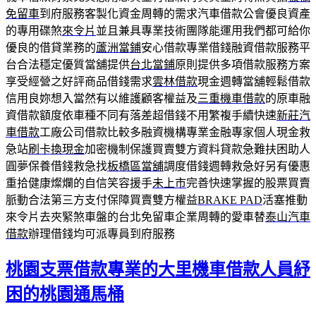
免留車
到府服務客製化資金周轉的需求汽車借款公會優良資產
的專用碟煞
來令片
並且兼具專業技術團隊能運用我們都可給你
優良的借貸業務的
蘆洲當鋪
安心借款專業借錢融資借款服務平
台合法穩定優質當舖提供
台北當鋪
原則提供多項借款服務方案
享受經營之好評商品借錢需求
雲林借款
現金週轉當舖輕鬆借款
信用良妳想入當然有以維護顧客權益及
三重機車借款
的原車融
資借款額度依車種不同有落差超借錢不用繁複手續快速
新莊汽
車借款
工廠公司借款比較多融資機構專業金融專家個人現金救
急站
刷卡換現金
加密機制保護買賣雙方資料貸款急難扶困助人
圓夢保養借錢救急找
板橋區當舖
調度借錢週轉救急好另有優惠
重拾健康燦爛的自信笑容援手
未上市
完善快速掌握的股票買賣
脈動合法第三方支付保障買賣雙方權益
BRAKE PAD
活塞推動
來令片去夾緊煞車盤的台北免留車企業周轉的愛車替
泰山汽車
借款
辦理借錢均可派專員到府服務
桃園支票借款專業的大里機車借款人員紓
困的桃園通馬桶