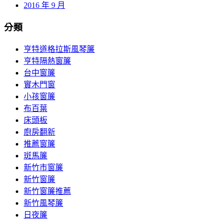
2016 年 9 月
分類
亨特道格拉斯風琴簾
亨特隔熱窗簾
台中窗簾
實木門窗
小孩窗簾
布百葉
床頭板
廚房翻新
推薦窗簾
斑馬簾
新竹市窗簾
新竹窗簾
新竹窗簾推薦
新竹風琴簾
日夜簾