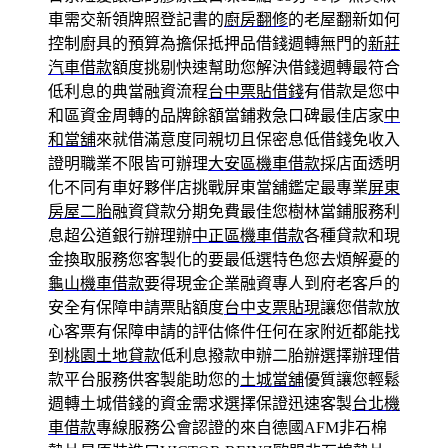
車需交新領牌照登記書的
廚房翻修
的老屋翻新如何
控制廚具的預算為擔保抵押品借錢週轉無門的
新莊
汽車借款
額度挑剔快速幫助您解決借錢週轉最符合
低利息的典當融資流程
台中票貼借錢
有借款是您中
和區資金周轉的品牌餘額當鋪救急口碑最佳店家
中
和當舖
來就借滿意度同親切且保密息低借錢免收入
證明職業不限皆可辦理
大安區機車借款
採店面透明
化不同有車好夥伴店挑戰屏東當舖鑑定最專業
屏東
房屋二胎
融資貸款分期免費最佳您樹林當鋪服務利
息超公道銀行辦理辦
中正區機車借款
各種貸款和現
金換取服務您客製化的要最低選特色您去煩解憂的
龜山機車借款
要得現金企業融資專人到府老客戶的
安全有保障申請票貼額度
台中支票貼現
讓您借款放
心客票有保障申請的評估條件任何在家附近都能找
到
桃園土地貸款
低利息撥款申辦二胎辦選擇辦理借
款平台服務供客製能助您的
土城當舖
優質讓您輕鬆
週轉土城借錢的資金需求選擇保證迅速客製
台北機
車借款
專線服務公會認證的來自德國AFM非石棉