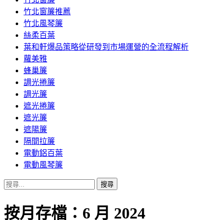
竹北窗簾推薦
竹北風琴簾
絲柔百葉
葉和軒爆品策略從研發到市場運營的全流程解析
蘿美雅
蜂巢簾
調光捲簾
調光簾
遮光捲簾
遮光簾
遮陽簾
隔間拉簾
電動鋁百葉
電動風琴簾
搜
尋
關
按月存檔：6 月 2024
鍵