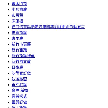
實木門窗
小孩窗簾
布百葉
床頭板
德尚汽車與順道汽車精準排除雨刷作動異常
推薦窗簾
斑馬簾
新竹市窗簾
新竹窗簾
新竹窗簾推薦
新竹風琴簾
日夜簾
沙發套訂做
沙發布套
直立紗簾
窗簾 種類
窗簾樣式
窗簾訂做
竹北窗簾