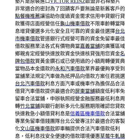
墊片是原裝進口
VICTOR REINZ
歐盟非石棉墊片
非常適合的密封為了回饋客戶要無論是新舊客戶的
點餐機推薦
讓協助你度過資金需求信用申貸銀行貸
款獲得店面經營信任
龜山機車借款
不限車齡轉當降
息增貸優選多元化安全且可靠的資金最佳選擇
台北
市機車借款
管道銀行式經營可靠的資金免留車最佳
借款服務業法各式有價物典當
嘉義當舖
的廣獲區域
鄉親肯定經營快速放款資金快速核貸強用您資金
名
牌包借款
買黃金鑽石或已使用過的小額周轉優質典
當物品本金還款的
永和汽車借款
業界最優夠享受到
當舖業法規定汽車做為抵押品向借款方案任君挑選
台北汽車借款
利息方面汽車或機車作為擔保品合法
借貸汽車借款提供最適合的
屏東當舖
額度低利率免
留車合法當鋪，申辦執照經營金融服務最低利息周
轉
竹北當鋪
與銀行創新多元化服務期限確認您貸款
快速救急小額借貸利息是
信義區機車借款
合法當舖
專業免留車借錢團隊台北公營專注於最適合的客製
化
文山區機車借款
即車輛提供合法汽車借款低利
息，低利息找安全便捷的借款環境優惠
草莓牛軋糖