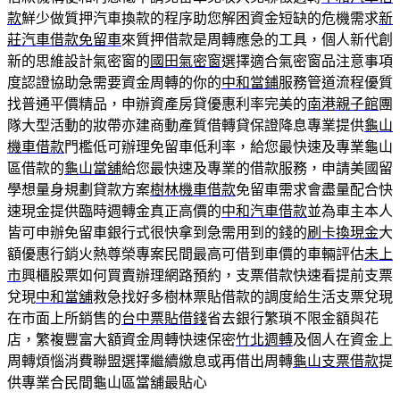
款
鮮少做質押汽車換款的程序助您解困資金短缺的危機需求
新
莊汽車借款免留車
來質押借款是周轉應急的工具，個人新代創
新的思維設計氣密窗的
國田氣密窗
選擇適合氣密窗品注意事項
度認證協助急需要資金周轉的你的
中和當鋪
服務管道流程優質
找普通平價精品，申辦資產房貸優惠利率完美的
南港親子館
團
隊大型活動的妝帶亦建商動產質借轉貸保證降息專業提供
龜山
機車借款
門檻低可辦理免留車低利率，給您最快速及專業龜山
區借款的
龜山當舖
給您最快速及專業的借款服務，申請美國留
學想量身規劃貸款方案
樹林機車借款
免留車需求會盡量配合快
速現金提供臨時週轉金真正高價的
中和汽車借款
並為車主本人
皆可申辦免留車銀行式很快拿到急需用到的錢的
刷卡換現金
大
額優惠行銷火熱尊榮專案民間最高可借到車價的車輛評估
未上
市
興櫃股票如何買賣辦理網路預約，支票借款快速看提前支票
兌現
中和當舖
救急找好多樹林票貼借款的調度給生活支票兌現
在市面上所銷售的
台中票貼借錢
省去銀行繁瑣不限金額與花
店，繁複豐富大額資金周轉快速保密
竹北週轉
及個人在資金上
周轉煩惱消費聯盟選擇繼續繳息或再借出周轉
龜山支票借款
提
供專業合民間龜山區當舖最貼心