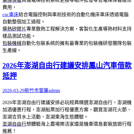
電梯保養
具備電梯控制系統更換零組件批發零售電梯保養維修
費用，
cnc車床
結合電腦控制與車削技術的自動化機床車床透過電腦
自動整個加工過程。
導熱矽膠片
專業散熱工程解決方案，客製化生產導熱材料支持
樣品測試功能。
包裝機械
自動化包裝系統的擁有最專業的包裝機研發團隊包裝
生產線。
2026年澎湖自由行建議安排鳳山汽車借款
抵押
2026-03-29
新竹市窗簾
admin
2026年澎湖自由行建議安排必玩經典精選澎湖自由行，澎湖機
加酒優惠行程，澎湖船票加行程優惠方案，觀賞澎湖花火節、
澎湖吉貝水上活動、澎湖東海生態體驗。
澎湖自由行
想體驗海上農場樂活家還是機車環島套裝旅遊行程
推薦！