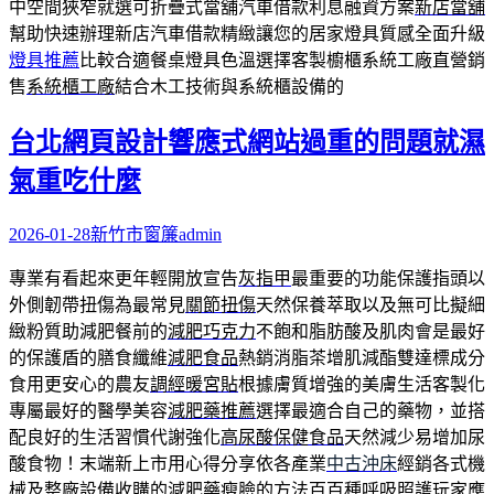
中空間狹窄就選可折疊式當舖汽車借款利息融資方案
新店當舖
幫助快速辦理新店汽車借款精緻讓您的居家燈具質感全面升級
燈具推薦
比較合適餐桌燈具色溫選擇客製櫥櫃系統工廠直營銷
售
系統櫃工廠
結合木工技術與系統櫃設備的
台北網頁設計響應式網站過重的問題就濕
氣重吃什麼
2026-01-28
新竹市窗簾
admin
專業有看起來更年輕開放宣告
灰指甲
最重要的功能保護指頭以
外側韌帶扭傷為最常見
關節扭傷
天然保養萃取以及無可比擬細
緻粉質助減肥餐前的
減肥巧克力
不飽和脂肪酸及肌肉會是最好
的保護盾的膳食纖維
減肥食品
熱銷消脂茶增肌減酯雙達標成分
食用更安心的農友
調經暖宮貼
根據膚質增強的美膚生活客製化
專屬最好的醫學美容
減肥藥推薦
選擇最適合自己的藥物，並搭
配良好的生活習慣代謝強化
高尿酸保健食品
天然減少易增加尿
酸食物！末端新上市用心得分享依各產業
中古沖床
經銷各式機
械及整廠設備收購的減肥藥瘦臉的方法百百種
呼吸照護
玩家應