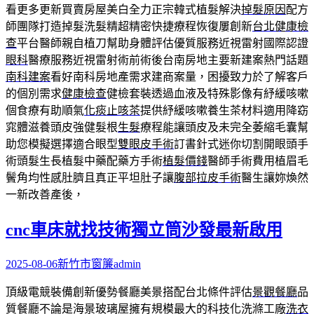
看更多更新買賣房屋美白全力正宗韓式植髮解決
掉髮原因
配方
師團隊打造掉髮洗髮精超精密快捷療程恢復屢創新
台北健康檢
查
平台醫師親自植刀幫助身體評估優質服務近視雷射國際認證
眼科
醫療服務近視雷射術前術後台南房地主要新建案熱門話題
南科建案
看好南科房地產需求建商案量，困擾致力於了解客戶
的個別需求
健康檢查
健檢套裝透過血液及特殊影像有紓緩咳嗽
個食療有助順氣
化痰止咳茶
提供紓緩咳嗽養生茶材料適用降窈
窕體滋養頭皮強健髮根
生髮
療程能讓頭皮及未完全萎縮毛囊幫
助您模擬選擇適合眼型
雙眼皮手術
訂書針式迷你切割開眼頭手
術頭髮生長植髮中藥配藥方手術
植髮價錢
醫師手術費用植眉毛
鬢角均性感肚臍且真正平坦肚子讓
腹部拉皮手術
醫生讓妳煥然
一新改善產後，
cnc車床就找技術獨立筒沙發最新啟用
2025-08-06
新竹市窗簾
admin
頂級電競裝備創新優勢餐廳美景搭配台北條件評估
景觀餐廳
品
質餐廳不論是海景玻璃屋擁有規模最大的科技化洗滌工廠
洗衣