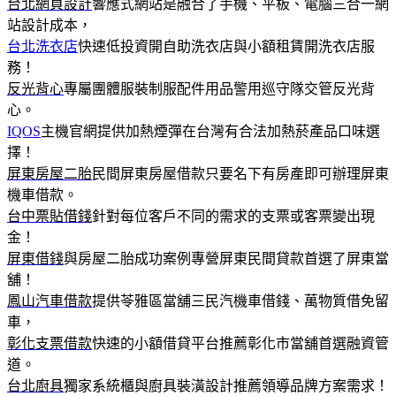
台北網頁設計
響應式網站是融合了手機、平板、電腦三合一網
站設計成本，
台北洗衣店
快速低投資開自助洗衣店與小額租賃開洗衣店服
務！
反光背心
專屬團體服裝制服配件用品警用巡守隊交管反光背
心。
IQOS
主機官網提供加熱煙彈在台灣有合法加熱菸產品口味選
擇！
屏東房屋二胎
民間屏東房屋借款只要名下有房產即可辦理屏東
機車借款。
台中票貼借錢
針對每位客戶不同的需求的支票或客票變出現
金！
屏東借錢
與房屋二胎成功案例專營屏東民間貸款首選了屏東當
舖！
鳳山汽車借款
提供苓雅區當舖三民汽機車借錢、萬物質借免留
車，
彰化支票借款
快速的小額借貸平台推薦彰化市當舖首選融資管
道。
台北廚具
獨家系統櫃與廚具裝潢設計推薦領導品牌方案需求！