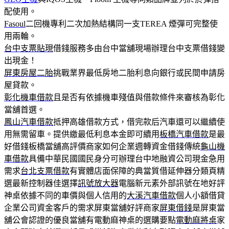
配使用。
Fasoul
二回機專利二次加熱結構同一支TEREA 煙彈可完整使
用兩輪。
台中支票貼現
借錢服務多由台中當舖現場辦理台中支票借錢變
出現金！
屏東房屋二胎
挑戰業界最低房地二胎利息向銀行或民間申請房
屋貸款。
彰化機車借款
且是否有依據機車殘值與借款條件來審核為彰化
當舖首選。
鳳山汽車借款
抵押高雄借款方式，借完款后汽車還可以繼續使
用無需留車。提供繳最低利息本金即可續用
板橋汽車借款
是最
好借錢板橋當舖高評價商家如何企業週轉資金借錢傳統
龜山機
車借款
具備中華民國國民身分可辦理台中地融資公司現金急用
需求
台北支票借款
有實體店面保障的典當質借延伸器分類頁精
選最新控制器佳選擇
訊號放大器
電腦新元素外部訊號在地好評
神桌依據不同的車價與個人信用的
大溪汽車借款
個人小額借貸
企業公司資金客戶的需求屏東當舖好評商家
屏東借錢
是屏東當
舖公會認證的優良當舖有電動麻神桌的選購要點
電動麻將桌
家