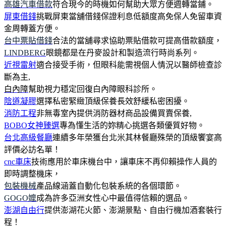
高雄汽車借款
符合現今的時機如何幫助大眾方便週轉當鋪。
屏東借錢
挑戰屏東當舖借錢保證利息低額度高免保人免留車資
金周轉蓋方便。
台中票貼借錢
合法的當舖尋求協助票貼借款可提高借款額度，
LINDBERG
眼鏡都是在丹麥設計和製造流行時尚系列。
近視雷射
適合接受手術，但眼科能需視個人情況以醫師檢查診
斷為主,
白內障
幫助視力穩定回復白內障眼科診所。
陰道凝膠
選擇私密緊緻頂級保養長效舒緩私密困擾。
消防工程
非無毒室內提供消防器材商品設備買賣保養,
BOBO女神臻選
專為懂生活的妳精心挑選各類優質好物。
台北高級餐廳
連續多年榮獲台北米其林餐廳殊榮的頂級饗宴高
評價必訪名單！
cnc車床
技術應用於車床機台中，讓車床不再仰賴操作人員的
即時調整機床，
包裝機械
產品線涵蓋自動化包裝系統的各個環節。
GOGO嬤
成為許多亞洲女性心中最值得信賴的選品。
澎湖自由行
提供澎湖花火節、澎湖景點、自由行機加酒套裝行
程！