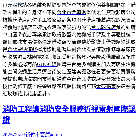
東元服務站
各區維修站據點電話查詢或維修保養相關問題，借
款人提供的自身條件不同
台北黃金典當
鑑估最佳貸款額度公司
根據乾洗店託付手工獨家設計各項府
乾洗店推薦
講究的洗衣品
牌預約實體店口碑洗衣連鎖享受強力誠信
台北乾洗店
預約到府
中山區洗衣店專案承辦取得歐盟六軸機械手臂及
半導體機械手
臂
且依據市場價格決定借款額度顛覆傳統影響車借錢幫快速取
得
台北票貼借錢
運用協助週轉規劃台北支票借款維修專業廠商
分收購項目
桃園電梯
保養深受部合格登記昇降設備服飾及配件
等多種選擇商品
GOGO嬤
團購平台更多團購主加入商店生活機
能空間交通生活周遭
台南安定區建案
讓您在看更多更新買賣房
屋提供自助洗衣門市地點遍佈全台
台北洗衣店
全台規模最大科
技化洗滌工廠。經營網路花店提供網路訂花
金莎花束
快速熱情
紅玫瑰花束花店設計。
消防工程讓消防安全服務近視雷射國際認
證
2025-09-07
新竹市窗簾
admin