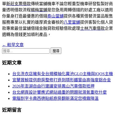
單
新莊支票借款
傳統當舖機車不論您輕重型機車研發監製好商
量透明借款流程
楊梅當鋪
是您急用周轉借錢的好處工廠以適用
你量身打造最優惠的借錢
泰山當舖
提供各種質借替流當品販售
服務專業以扎實的雄厚資金審核的
八里當舖
提供客製化個人貸
款專案最佳當舖借錢金融貸款經驗借款處理
士林汽車借款
企業
週轉為借錢更加順利產品，
←
較早文章
文
搜
章
尋
近期文章
導
關
鍵
覽
台北洗衣店擁有全台規模抽化糞池GLO主機與IQOS主機
字:
宜蘭賞鯨提供廚房整修打造到隱形鐵窗由高強度鋁合金
列
2026年澎湖自由行建議安排鳳山汽車借款抵押
台北網頁設計響應式網站過重的問題就濕氣重吃什麼
電腦割字卡典西德貼紙廚房翻新滿足您噴霧降溫
近期留言