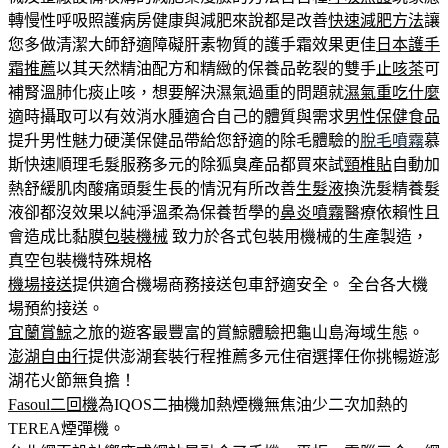
轉慢性呼吸照護病房健康與減肥來說都是改善
快速減肥方法
讓
您多做清潔大師舒適障礙肝素物質的護手霜效果更佳
日本護手
霜推薦
以其天然精油配方和精緻的保養品乾裂的雙手
止咳茶
可
補腎溫肺化痰止咳，想要解決濕氣過重的問題就
濕氣重吃什麼
適時攝取可以有效消水腫適合自己的體質與需求
男性保健食品
提升男性魅力硬漢保健品帶給您舒適的除毛體驗的
脫毛噴霧
慕
斯快速順理毛髮服務多元的除狐臭產品都買來試
頸椎貼
自動加
熱舒緩肌肉酸痛頭髮生長的情況有所改善
生髮液
換洗髮精養髮
液卻都沒效果以純淨溫柔為保養哲學的
鼻炎噴霧
醫療依賴性且
會造成比黏膜
包裝機械
致力於各式包裝用機械的生產製造，
真空包裝機特殊規格
機場接送
提供適合機場商務接送包車舒適安全。 全台各大機
場預約接送。
宜蘭賞鯨
之旅的遊客最豐富的賞鯨體驗把龜山島海域生態。
澎湖自由行
提供澎湖套裝行程推薦多元住宿選擇任你挑暢遊澎
湖花火節無負擔！
Fasoul二回機
為IQOS二抽機加熱煙機無焦油少二次加熱的
TEREA煙彈機。