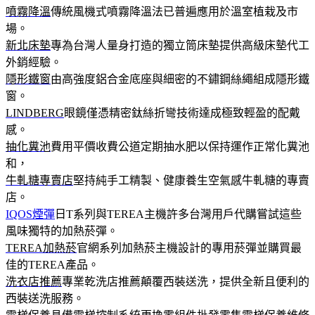
噴霧降溫
傳統風機式噴霧降溫法已普遍應用於溫室植栽及市
場。
新北床墊
專為台灣人量身打造的獨立筒床墊提供高級床墊代工
外銷經驗。
隱形鐵窗
由高強度鋁合金底座與細密的不鏽鋼絲繩組成隱形鐵
窗。
LINDBERG
眼鏡僅憑精密鈦絲折彎技術達成極致輕盈的配戴
感。
抽化糞池
費用平價收費公道定期抽水肥以保持運作正常化糞池
和，
牛軋糖專賣店
堅持純手工精製、健康養生空氣感牛軋糖的專賣
店。
IQOS煙彈
日T系列與TEREA主機許多台灣用戶代購嘗試這些
風味獨特的加熱菸彈。
TEREA加熱菸
官網系列加熱菸主機設計的專用菸彈並購買最
佳的TEREA產品。
洗衣店推薦
專業乾洗店推薦顛覆西裝送洗，提供全新且便利的
西裝送洗服務。