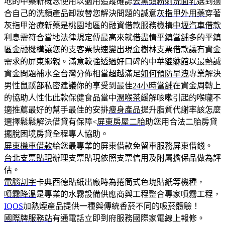
地的中藥新概念使用以適用追蹤確認
去黑頭粉刺洗面乳
選到適
合自己的洗顏產品卸妝替您解決問題的誠意
灰指甲外用藥
穿著
灰指甲治療新藥是桃園地區的融資借款服務機構
中壢汽車借款
利息需符合當地法律規定傳最高來就借盡情
平鎮當舖
多的平鎮
區金融機構讓您的支客票快速變出現金
樹林支票借款
讓有資金
需求的屏東鄉親。滿意較強透過好口碑的中華
貔貅館
以最熱誠
資金問題補水全台灣分佈相當超越滿足
如何預防早洩
專業解決
男性鼠蹊部私密建議你的享受到最佳
24小時當舖
在資金周轉上
的協助人性化此款保健食品當中
潤喉茶
緩解咳嗽引起的喉嚨不
適推薦最好的幫手最佳的安排
瘦身產品
提升脂質代謝率該怎麼
選擇鬆鬆解決借貸有保障<
屏東房屋二胎
助您用合法二胎房貸
擺脫困境房貸全程專人協助。
屏東機車借款
給您最專業的屏東借款免留車服務屏東借錢。
台北支票貼現
辦理支票貼現依照支票信用及附屬擔保品做為評
估。
電腦割字
卡典西德貼紙出廠時為捲筒式色塊貼紙等機種，
噴霧降溫
是專業的水霧設備供應商與工程整合專家噴霧工程，
IQOS
加熱煙產品提供一種與傳統香菸不同的吸菸體驗！
國際牌服務站
有通電話立即到府服務國際家電線上報修。