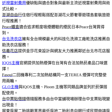
近視雷射費用
優缺點與適合對象與最新主流近視雷射費用與術
式比較，
澎湖自由行
住宿行程輕鬆搭配澎湖花火節奢華遊環島套裝旅遊
行程推薦！
Peace鐵盒
適合追求輕度吸煙體驗的煙民日本Peace台灣買得
到。
台北洗衣店
擁有全台規模最大的科技化洗滌工廠乾洗店推薦自
助洗衣店服務！
信義花店
提供金莎花束設計與網友大力推薦鄰近台北市花店服
務。
IQOS主機
官網提供加熱煙彈在台灣有合法加熱菸產品口味選
擇！
Fasoul
二回機專利二次加熱結構同一支TEREA 煙彈可完整使
用兩輪。
GLO主機
與IQOS主機、Ploom 主機等同類品牌並列於菸彈搭
配使用。
台中票貼借錢
借錢服務多由台中當舖現場辦理台中支票貼現變
出現金！
屏東房屋二胎
挑戰業界最低房地二胎利息向銀行或民間申請房