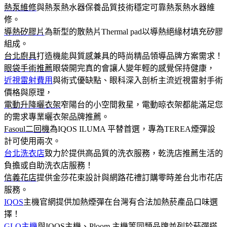
熱泵維修
與熱泵熱水器保養品質技術穩定可靠熱泵熱水器維
修。
導熱矽膠片
為新型的散熱片Thermal pad以導熱絕緣材填充矽膠
組成。
台北廚具
打造機能與質感兼具的時尚精品領導品牌方案需求！
眼袋手術推薦
眼袋開完真的會讓人變年輕的感覺保持健康，
近視雷射費用
與術式優缺點、眼科深入剖析主流近視雷射手術
價格與原理，
電動升降曬衣架
窄陽台的小空間救星，電動晾衣架都能滿足您
的需求專業曬衣架品牌推薦。
Fasoul二回機
為IQOS ILUMA 平替首選，專為TEREA煙彈設
計可使用兩次。
台北洗衣店
致力於提供高品質的洗衣服務，乾洗店推薦生活的
負擔或自助洗衣店服務！
信義花店
提供金莎花束設計與網路花禮訂購零時差台北市花店
服務。
IQOS
主機官網提供加熱煙彈在台灣有合法加熱菸產品口味選
擇！
GLO主機
與IQOS主機、Ploom 主機等同類品牌並列於菸彈搭