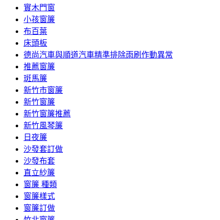
實木門窗
小孩窗簾
布百葉
床頭板
德尚汽車與順道汽車精準排除雨刷作動異常
推薦窗簾
斑馬簾
新竹市窗簾
新竹窗簾
新竹窗簾推薦
新竹風琴簾
日夜簾
沙發套訂做
沙發布套
直立紗簾
窗簾 種類
窗簾樣式
窗簾訂做
竹北窗簾