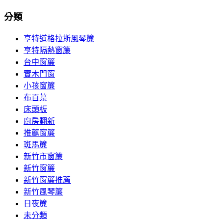
分類
亨特道格拉斯風琴簾
亨特隔熱窗簾
台中窗簾
實木門窗
小孩窗簾
布百葉
床頭板
廚房翻新
推薦窗簾
斑馬簾
新竹市窗簾
新竹窗簾
新竹窗簾推薦
新竹風琴簾
日夜簾
未分類