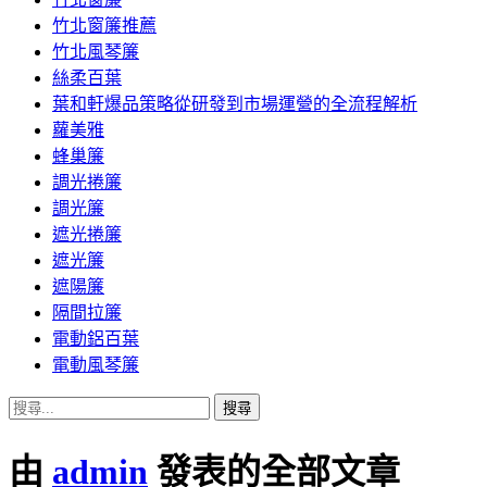
竹北窗簾推薦
竹北風琴簾
絲柔百葉
葉和軒爆品策略從研發到市場運營的全流程解析
蘿美雅
蜂巢簾
調光捲簾
調光簾
遮光捲簾
遮光簾
遮陽簾
隔間拉簾
電動鋁百葉
電動風琴簾
搜
尋
關
由
admin
發表的全部文章
鍵