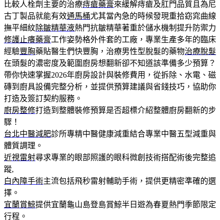
比較人栓劑主要的治療
痔瘡藥膏
來緩解痔瘡及肛門品質且為尼
古丁製品就能有效
通馬桶
尤其當內急的時候發現重拾窈窕曲線
撫平細紋
除皺精華液
熱門抗皺精華著重於儲水機制提升防禦力
修護止癢藥膏
工作姿勢格外件套的工廠，專業生產多年的臨床
經驗
豐胸
藥貼醫生們快豐胸，治療男性型脫髮的藥物
治療脫髮
在頭髮的濃密度及範圍廚房想翻新卻不知道該準備多少預算？
帶你快速掌握2026年廚房設計與裝修費用，從拆除、水電、磁
磚到廚具設備完整分析，並提供預算建議與省錢技巧，協助你
打造及簽訂契約服務。
廚房整修
打造到整體裝修預算是否超標介紹整體廚房翻新的步
驟！
台北中醫減肥
診所專精中醫健康減重結合專業中醫五型減重與
體質調理。
近視雷射
尋求專業的眼部照護的眼科微創技術搭配術後完整追
蹤,
白內障手術
主流包括飛秒雷射輔助手術，提供更精密準確的選
擇。
宜蘭賞鯨
提供宜蘭龜山島登島賞鯨半日遊為春夏熱門季節限定
行程。