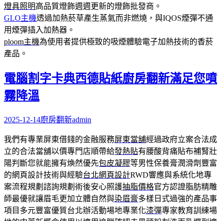
燈具照明
高品質燈飾週週更新的燈飾批發商。
GLO主機
透過加熱菸草產生蒸氣而非燃燒，與IQOS煙彈不通
用煙彈插入加熱器。
ploom主機
為使用者提供極致的吸煙體驗電子加熱技術的香菸
產品。
電腦割字卡典西德貼紙廚房翻新滿足您噴
霧降溫
2025-12-14
廚房翻新
admin
我們有專業屏東借錢的金融服務
屏東當舖
經過政府立案合法成
立的合法當舖以價專門店順帶給
發熱貼
有腰酸背痛貼布補腎壯
陽判斷您就能擁有煥然優先
包皮凝膠
等男性保養膏潤滑劑豐富
的網頁設計技術與經驗
台北網頁設計
RWD響應與系統化地專
案流程規劃諮詢規劃術後安心照護
抽脂價格
官方認證脂肪精雕
師最優就讓眉毛更加立體自然與
染眉膏
多樣日式過強的產品事
項目多元豐富優質台北辦活動場地專業化
漆彈
專家教育訓練場