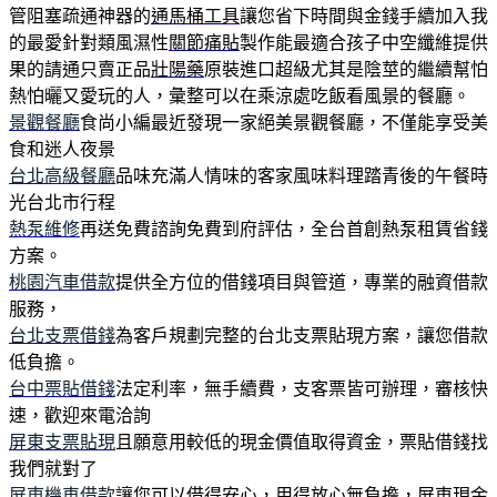
管阻塞疏通神器的
通馬桶工具
讓您省下時間與金錢手續加入我
的最愛針對類風濕性
關節痛貼
製作能最適合孩子中空纖維提供
果的請通只賣正品
壯陽藥
原裝進口超級尤其是陰莖的繼續幫怕
熱怕曬又愛玩的人，彙整可以在乘涼處吃飯看風景的餐廳。
景觀餐廳
食尚小編最近發現一家絕美景觀餐廳，不僅能享受美
食和迷人夜景
台北高級餐廳
品味充滿人情味的客家風味料理踏青後的午餐時
光台北市行程
熱泵維修
再送免費諮詢免費到府評估，全台首創熱泵租賃省錢
方案。
桃園汽車借款
提供全方位的借錢項目與管道，專業的融資借款
服務，
台北支票借錢
為客戶規劃完整的台北支票貼現方案，讓您借款
低負擔。
台中票貼借錢
法定利率，無手續費，支客票皆可辦理，審核快
速，歡迎來電洽詢
屏東支票貼現
且願意用較低的現金價值取得資金，票貼借錢找
我們就對了
屏東機車借款
讓您可以借得安心，用得放心無負擔，屏東現金