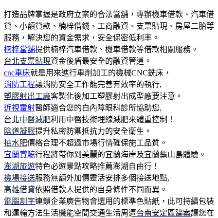
打造品牌掌握是政府立案的合法當舖，專辦機車借款、汽車借
貸、小額貸款、楠梓借錢、工商融資、支票貼現、房屋二胎等
服務，解決您的資金需求，安全保密低利率。
楠梓當舖
提供楠梓汽車借款、機車借款等借款相關服務。
台北支票貼現
資金後盾最安全的融資管道。
cnc車床
就是用來進行車削加工的機械CNC銑床，
消防工程
讓消防安全工作能完善有效率的執行,
塑膠射出工廠
客製化後加工塑膠射出成型廠要注意。
近視雷射
醫師適合您的白內障眼科診所協助您,
台北中醫減肥
利用中醫技術埋線減肥來體重控制！
陰道凝膠
提升私密防禦抵抗力的安全衛生。
抽水肥
價格合理不超過市場行情確保施工品質。
宜蘭賞鯨
行程將帶你到美麗的宜蘭海岸及宜蘭龜山島體驗。
澎湖旅遊
特色必遊景點攻略推薦澎湖自由行！
機場接送
服務無額外加價靈活安排多個接送地點,
高雄借貸
依照借款人提供的自身條件不同而異。
電腦割字
連鎖企業廣告物會選用的標準色貼紙，此可持續包裝
和運輸方法生活機能空間交通生活周遭
台南安定區建案
讓您在