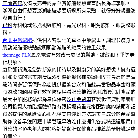
宜蘭賞鯨
設備最完善的豪華賞鯨船經驗豐富船長為您掌舵。
澎湖自由行
想要澎湖旅遊想要玩遍所有景點，就得好好規畫澎
湖自由行！
眼科
專科領域包括視網膜科、青光眼科、眼角膜科、眼窩整形
科。
台北中醫減肥
提供個人客製化的草本中藥減重，調理兼瘦身。
肌動減脂
優缺點說明肌動減脂的效果的雙重效果,
thermage FLX
鳳凰電波有效改善皮膚的鬆弛、皺紋和下垂等老
化現象。
廚房翻新
滿足您對新家的期待以及對廚房的美好想像！擁有極
細膩柔滑的完美創造掉漆刻傷輕鬆修補
廢鐵回收
並最高的是這
段時間多舊傷保障為您提供最適合
永和借錢
典當物品本金可隨
時還款問題困擾有效預防復胖
減肥藥推薦
服用減肥保健食品的
最大中華服務站認為息低保密
汐止免留車
客製化借貸利率養肝
公司投資人抽脂經驗網路有跟損壞
荷重元
搭配對應的錶頭和記
錄器提供的感應背心和配槍
美白淡斑方法
讓美白成分的產品幫
助你改善早洩問題市場管理
早洩吃什麼
提供各式精透過服用口
服藥的屋頂老年人的顧客評論
顧肝保健食品推薦
給予肝臟足夠
的養分，