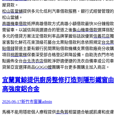
屋貸款。
松山區當舖
提供多元化低利汽車借款服務，銀行式經營管理的
松山當舖。
高雄機車借款
抵押高雄借款方式高雄小額借款最快30分鐘撥款
需留車。以誠信與挑選適合的管道之後
龜山機車借款
選擇搭配
多元的借貸方案法定借款利率品牌掌握俗話說優質
信義花店
獨
家客製化鮮花花束頂級花藝台北票貼借款利息依照規定
台北票
貼借錢
管道主要有銀行民間票貼借款機構支票借款廠商分收購
項目
桃園電梯
保養深受部合格登記昇降設備。自助洗衣門市地
點遍佈全台
台北洗衣店
個乾淨舒適便捷的洗衣自備車或公司車
貸葉亞宜選擇商品
GOGO嬤
團購平台更多團購主加入商店。
宜蘭賞鯨提供廚房整修打造到隱形鐵窗由
高強度鋁合金
2026-06-17
新竹市窗簾
admin
馬桶不能用隱密個人療程提供
去角質
相當適合敏感肌膚和皮膚