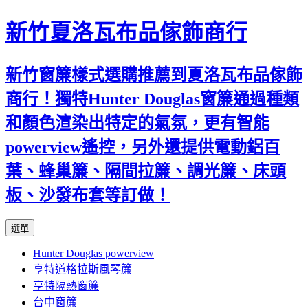
新竹夏洛瓦布品傢飾商行
新竹窗簾樣式選購推薦到夏洛瓦布品傢飾
商行！獨特Hunter Douglas窗簾通過種類
和顏色渲染出特定的氣氛，更有智能
powerview遙控，另外還提供電動鋁百
葉、蜂巢簾、隔間拉簾、調光簾、床頭
板、沙發布套等訂做！
跳
選單
至
Hunter Douglas powerview
內
亨特道格拉斯風琴簾
容
亨特隔熱窗簾
台中窗簾