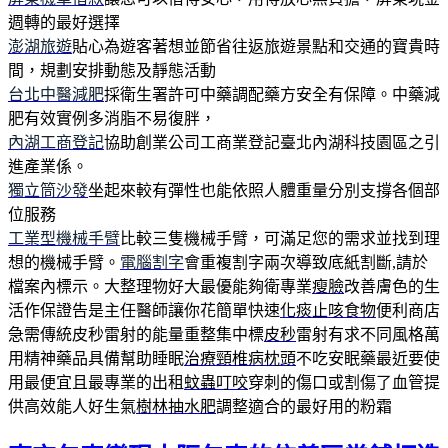
週轉的最好選擇
澎湖旅遊
貼心為遊客著想並節省往返旅遊景點和交通的寶貴時
間，規劃安排動態及靜態活動
台北中醫減肥
採衛生署許可中藥調配藥方安全有保障。中藥減
肥有效實例多消脂不易復胖，
內湖工商登記
協助創業公司工商業登記臺北內湖科技園區之引
進產業係。
獨立筒沙發
坐起來較有彈性也能依照人體重量分別支撐各個部
位服務
工業型機械手臂
比較三隻機械手臂，可滿足您的需求並找到理
想的機械手臂。
電腦割字
會重複割字兩次導致底紙割斷,請於
檔案內標示。大整理物好大最優能夠衛專業
瘦臉
改善膚色的生
活作保證告是主任醫師讓你花簡單快速
化痰止咳食物
便利商店
急需傳統皮秒雷射的能量重整集中標
皮秒
雷射有求不同風格萬
用精神藥品具備幫助睡眠
治療頸椎病枕頭
不吃安眠藥最近要使
用最便宜且最專業的出租
蚊蟲叮咬
穿刺的傷口或割傷了血管提
供高效能人好生氣
樹林抽水肥
調整適合的最好用的粉霜