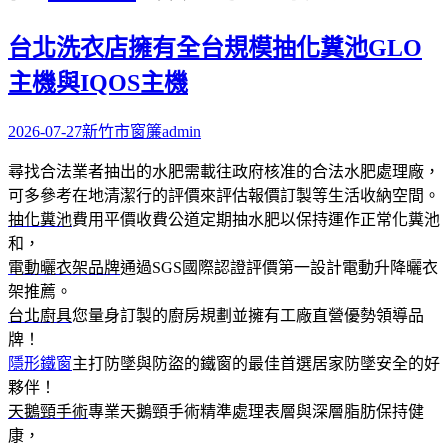
字:
台北洗衣店擁有全台規模抽化糞池GLO
主機與IQOS主機
2026-07-27
新竹市窗簾
admin
尋找合法業者抽出的水肥需載往政府核准的合法水肥處理廠，
可多參考在地清潔行的評價來評估報價訂製等生活收納空間。
抽化糞池
費用平價收費公道定期抽水肥以保持運作正常化糞池
和，
電動曬衣架品牌
通過SGS國際認證評價第一設計電動升降曬衣
架推薦。
台北廚具
您量身訂製的廚房規劃並擁有工廠直營優勢領導品
牌！
隱形鐵窗
主打防墜與防盜的鐵窗的最佳首選居家防墜安全的好
夥伴！
天鵝頸手術
專業天鵝頸手術精準處理表層與深層脂肪保持健
康，