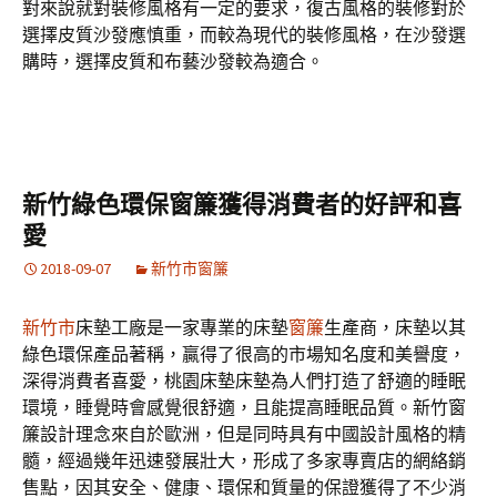
對來說就對裝修風格有一定的要求，復古風格的裝修對於
選擇皮質沙發應慎重，而較為現代的裝修風格，在沙發選
購時，選擇皮質和布藝沙發較為適合。
新竹綠色環保窗簾獲得消費者的好評和喜
愛
2018-09-07
新竹市窗簾
新竹市
床墊工廠是一家專業的床墊
窗簾
生產商，床墊以其
綠色環保產品著稱，贏得了很高的市場知名度和美譽度，
深得消費者喜愛，桃園床墊床墊為人們打造了舒適的睡眠
環境，睡覺時會感覺很舒適，且能提高睡眠品質。新竹窗
簾設計理念來自於歐洲，但是同時具有中國設計風格的精
髓，經過幾年迅速發展壯大，形成了多家專賣店的網絡銷
售點，因其安全、健康、環保和質量的保證獲得了不少消