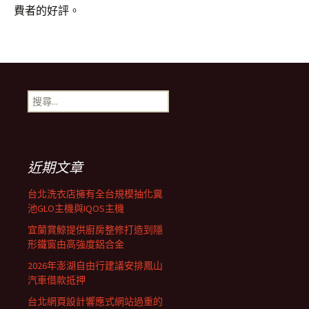
費者的好評。
搜
尋
關
鍵
字:
近期文章
台北洗衣店擁有全台規模抽化糞
池GLO主機與IQOS主機
宜蘭賞鯨提供廚房整修打造到隱
形鐵窗由高強度鋁合金
2026年澎湖自由行建議安排鳳山
汽車借款抵押
台北網頁設計響應式網站過重的