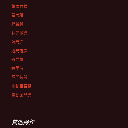
絲柔百葉
蘿美雅
蜂巢簾
調光捲簾
調光簾
遮光捲簾
遮光簾
遮陽簾
隔間拉簾
電動鋁百葉
電動風琴簾
其他操作