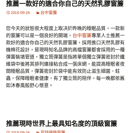
推薦一款好的適合你自己的天然乳膠窗簾
2018-09-26
台中窗簾
您今天的狀態很大程度上取决於昨晚的睡眠品質，一款新
的窗簾可以是一個良好的開端，
台中窗簾
專業人士推薦一
款好的適合你自己的天然乳膠窗簾，採用進口天然乳膠有
機棉花設計，是現時知名品牌的高檔窗簾都會採用的一種
彈簧裝填管道，獨立筒彈簧是指將單個獨立彈簧密封於纖
維袋中後將其排列連接粘合成一張床網，能提高睡眠者夜
間睡眠品質，彈簧密封於袋中能有效防止滋生細菌、蛀
蟲，保障睡眠者健康，有了獨立筒的陪伴，每一晚都依舊
如沐春風般舒心愜意。
推薦現時世界上最具知名度的頂級窗簾
2018-09-26
亨特隔熱窗簾