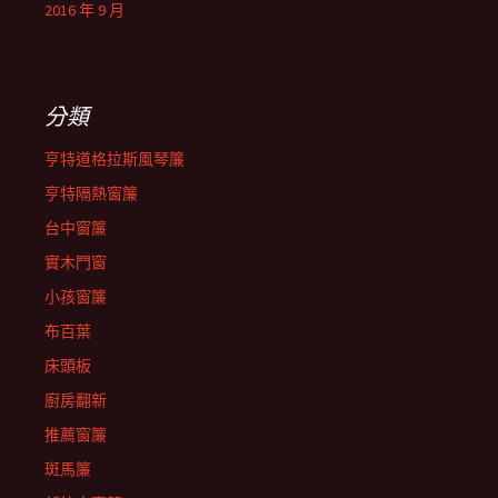
2016 年 9 月
分類
亨特道格拉斯風琴簾
亨特隔熱窗簾
台中窗簾
實木門窗
小孩窗簾
布百葉
床頭板
廚房翻新
推薦窗簾
斑馬簾