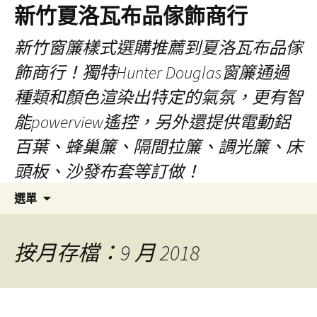
新竹夏洛瓦布品傢飾商行
新竹窗簾樣式選購推薦到夏洛瓦布品傢
飾商行！獨特Hunter Douglas窗簾通過
種類和顏色渲染出特定的氣氛，更有智
能powerview遙控，另外還提供電動鋁
百葉、蜂巢簾、隔間拉簾、調光簾、床
頭板、沙發布套等訂做！
跳
搜
選單
至
尋
內
關
容
鍵
按月存檔：9 月 2018
字: