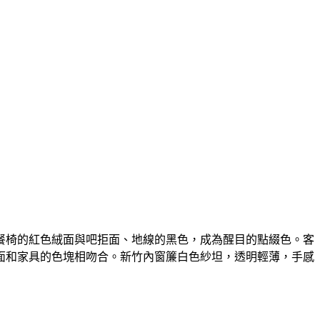
餐椅的紅色絨面與吧拒面、地線的黑色，成為醒目的點綴色。客
面和家具的色塊相吻合。新竹內窗簾白色紗坦，透明輕薄，手感