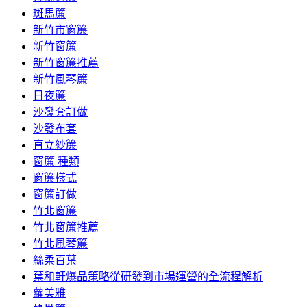
斑馬簾
新竹市窗簾
新竹窗簾
新竹窗簾推薦
新竹風琴簾
日夜簾
沙發套訂做
沙發布套
直立紗簾
窗簾 種類
窗簾樣式
窗簾訂做
竹北窗簾
竹北窗簾推薦
竹北風琴簾
絲柔百葉
葉和軒爆品策略從研發到市場運營的全流程解析
蘿美雅