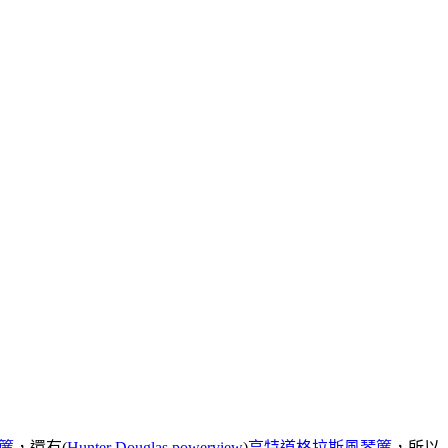
簾
，還有(
Hunter Douglas powerview
)
亨特道格拉斯風琴簾
，所以