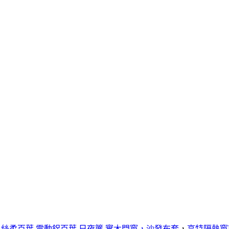
,
絲柔百葉
,
電動鋁百葉
,
日夜簾,
實木門窗，
沙發布套
，
亨特隔熱窗