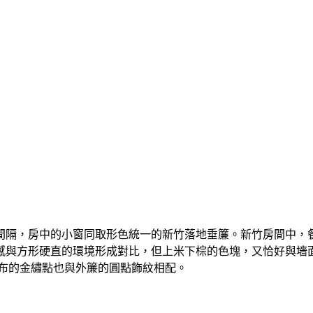
間隔，房中的小窗同取形色統一的新竹落地垂簾。新竹房間中，
感與方形硬直的環境形成對比，但上米下棕的色塊，又恰好與墻
散布的金繡點也與外簾的圓點飾紋相配。