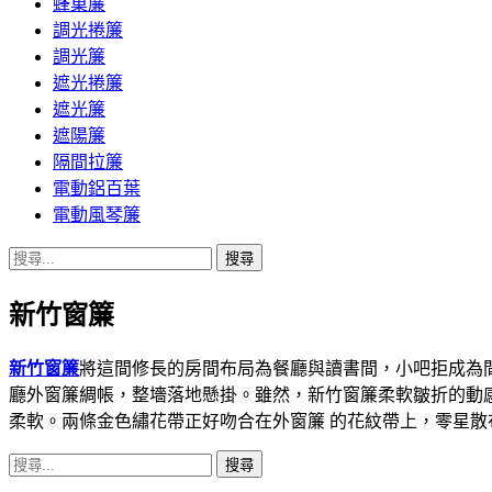
蜂巢簾
調光捲簾
調光簾
遮光捲簾
遮光簾
遮陽簾
隔間拉簾
電動鋁百葉
電動風琴簾
搜
尋
新竹窗簾
關
鍵
字:
新竹窗簾
將這間修長的房間布局為餐廳與讀書間，小吧拒成為
廳外窗簾綢帳，整墻落地懸掛。雖然，新竹窗簾柔軟皺折的動
柔軟。兩條金色繡花帶正好吻合在外窗簾 的花紋帶上，零星
搜
尋