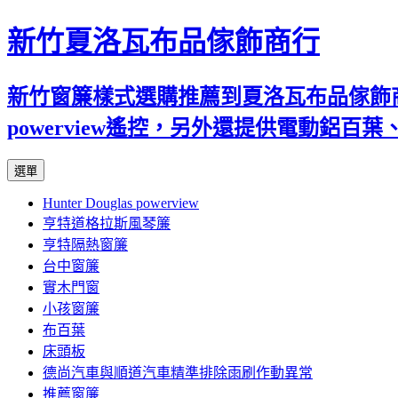
新竹夏洛瓦布品傢飾商行
新竹窗簾樣式選購推薦到夏洛瓦布品傢飾商行
powerview遙控，另外還提供電動鋁
跳
選單
至
Hunter Douglas powerview
內
亨特道格拉斯風琴簾
容
亨特隔熱窗簾
台中窗簾
實木門窗
小孩窗簾
布百葉
床頭板
德尚汽車與順道汽車精準排除雨刷作動異常
推薦窗簾