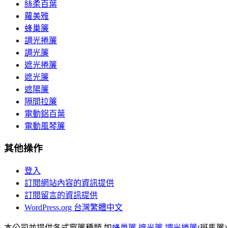
絲柔百葉
蘿美雅
蜂巢簾
調光捲簾
調光簾
遮光捲簾
遮光簾
遮陽簾
隔間拉簾
電動鋁百葉
電動風琴簾
其他操作
登入
訂閱網站內容的資訊提供
訂閱留言的資訊提供
WordPress.org 台灣繁體中文
本公司並提供各式窗簾種類,如
蜂巢簾
,
遮光簾
,
調光捲簾
(斑馬簾)