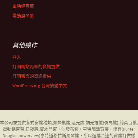
電動鋁百葉
電動風琴簾
其他操作
登入
訂閱網站內容的資訊提供
訂閱留言的資訊提供
WordPress.org 台灣繁體中文
本公司並提供各式窗簾種類,如
蜂巢簾
,
遮光簾
,
調光捲簾
(斑馬簾),
絲柔百葉
,
電動鋁百葉
,
日夜簾,
實木門窗，
沙發布套
，
亨特隔熱窗簾
，還有(
Hunter
Douglas powerview
)
亨特道格拉斯風琴簾
，所以選購合適的窗簾訂做樣