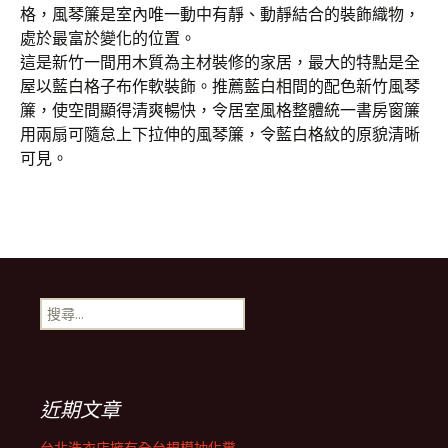
格，風琴簾是室內唯一動中有靜、動靜結合的裝飾織物，
處於最富於變化的位置。
這是新竹一間用木質為主材裝修的家居，最大的特點是全
屋以藍白格子布作軟裝飾。推薦藍白相間的配色新竹風琴
簾，使空間顯得清爽暢快，令居室風格整體統一書房窗簾
用兩扇可隨怠上下拉伸的風琴簾，令藍白格紋的原貌清晰
可見。
搜
尋
關
鍵
字:
近期文章