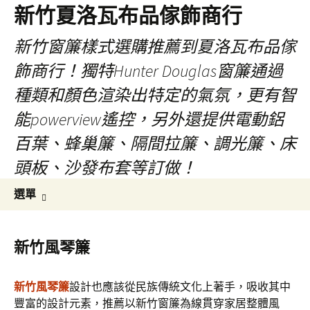
新竹夏洛瓦布品傢飾商行
新竹窗簾樣式選購推薦到夏洛瓦布品傢
飾商行！獨特Hunter Douglas窗簾通過
種類和顏色渲染出特定的氣氛，更有智
能powerview遙控，另外還提供電動鋁
百葉、蜂巢簾、隔間拉簾、調光簾、床
頭板、沙發布套等訂做！
跳
搜
選單
至
尋
內
關
容
鍵
新竹風琴簾
字:
新竹風琴簾
設計也應該從民族傳統文化上著手，吸收其中
豐富的設計元素，推薦以新竹窗簾為線貫穿家居整體風