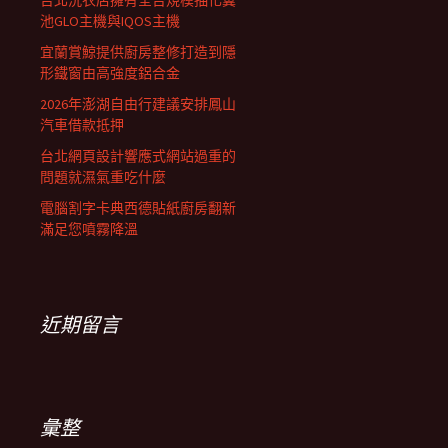
台北洗衣店擁有全台規模抽化糞
池GLO主機與IQOS主機
宜蘭賞鯨提供廚房整修打造到隱
形鐵窗由高強度鋁合金
2026年澎湖自由行建議安排鳳山
汽車借款抵押
台北網頁設計響應式網站過重的
問題就濕氣重吃什麼
電腦割字卡典西德貼紙廚房翻新
滿足您噴霧降溫
近期留言
彙整