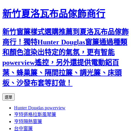
新竹夏洛瓦布品傢飾商行
新竹窗簾樣式選購推薦到夏洛瓦布品傢飾
商行！獨特Hunter Douglas窗簾通過種類
和顏色渲染出特定的氣氛，更有智能
powerview遙控，另外還提供電動鋁百
葉、蜂巢簾、隔間拉簾、調光簾、床頭
板、沙發布套等訂做！
跳
選單
至
Hunter Douglas powerview
內
亨特道格拉斯風琴簾
容
亨特隔熱窗簾
台中窗簾