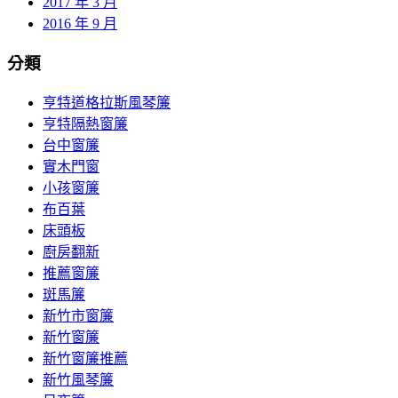
2017 年 3 月
2016 年 9 月
分類
亨特道格拉斯風琴簾
亨特隔熱窗簾
台中窗簾
實木門窗
小孩窗簾
布百葉
床頭板
廚房翻新
推薦窗簾
斑馬簾
新竹市窗簾
新竹窗簾
新竹窗簾推薦
新竹風琴簾