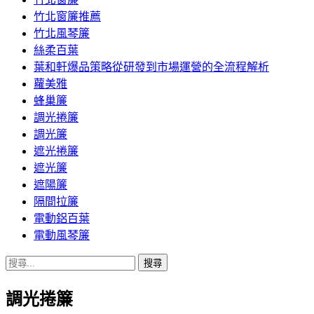
竹北窗簾推薦
竹北風琴簾
絲柔百葉
葉和軒爆品策略從研發到市場運營的全流程解析
蘿美雅
蜂巢簾
調光捲簾
調光簾
遮光捲簾
遮光簾
遮陽簾
隔間拉簾
電動鋁百葉
電動風琴簾
搜
尋
調光捲簾
關
鍵