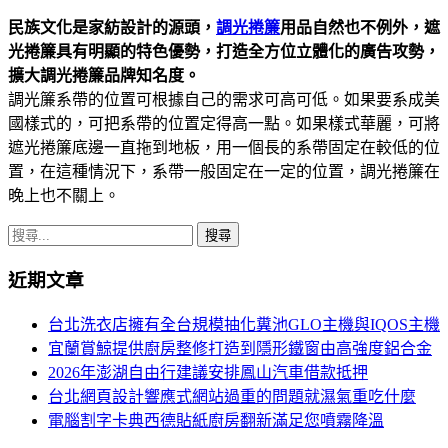
字:
民族文化是家紡設計的源頭，
調光捲簾
用品自然也不例外，遮
光捲簾具有明顯的特色優勢，打造全方位立體化的廣告攻勢，
擴大調光捲簾品牌知名度。
調光簾系帶的位置可根據自己的需求可高可低。如果要系成美
國樣式的，可把系帶的位置定得高一點。如果樣式華麗，可將
遮光捲簾底邊一直拖到地板，用一個長的系帶固定在較低的位
置，在這種情況下，系帶一般固定在一定的位置，調光捲簾在
晚上也不關上。
搜
尋
近期文章
關
鍵
台北洗衣店擁有全台規模抽化糞池GLO主機與IQOS主機
字:
宜蘭賞鯨提供廚房整修打造到隱形鐵窗由高強度鋁合金
2026年澎湖自由行建議安排鳳山汽車借款抵押
台北網頁設計響應式網站過重的問題就濕氣重吃什麼
電腦割字卡典西德貼紙廚房翻新滿足您噴霧降溫