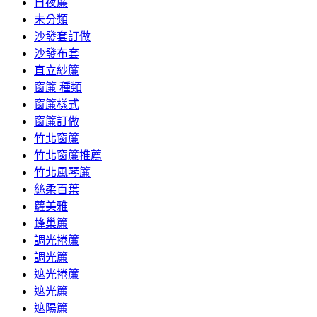
日夜簾
未分類
沙發套訂做
沙發布套
直立紗簾
窗簾 種類
窗簾樣式
窗簾訂做
竹北窗簾
竹北窗簾推薦
竹北風琴簾
絲柔百葉
蘿美雅
蜂巢簾
調光捲簾
調光簾
遮光捲簾
遮光簾
遮陽簾