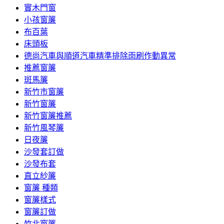
實木門窗
小孩窗簾
布百葉
床頭板
德尚汽車與順道汽車精準排除雨刷作動異常
推薦窗簾
斑馬簾
新竹市窗簾
新竹窗簾
新竹窗簾推薦
新竹風琴簾
日夜簾
沙發套訂做
沙發布套
直立紗簾
窗簾 種類
窗簾樣式
窗簾訂做
竹北窗簾