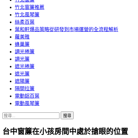
竹北窗簾推薦
竹北風琴簾
絲柔百葉
葉和軒爆品策略從研發到市場運營的全流程解析
蘿美雅
蜂巢簾
調光捲簾
調光簾
遮光捲簾
遮光簾
遮陽簾
隔間拉簾
電動鋁百葉
電動風琴簾
搜
尋
台中窗簾在小孩房間中處於搶眼的位置
關
鍵