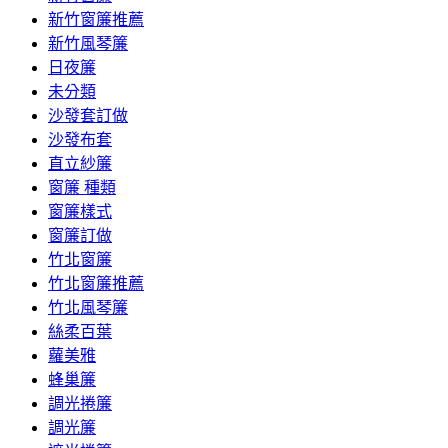
新竹窗簾推薦
新竹風琴簾
日夜簾
未分類
沙發套訂做
沙發布套
直立紗簾
窗簾 種類
窗簾樣式
窗簾訂做
竹北窗簾
竹北窗簾推薦
竹北風琴簾
絲柔百葉
蘿美雅
蜂巢簾
調光捲簾
調光簾