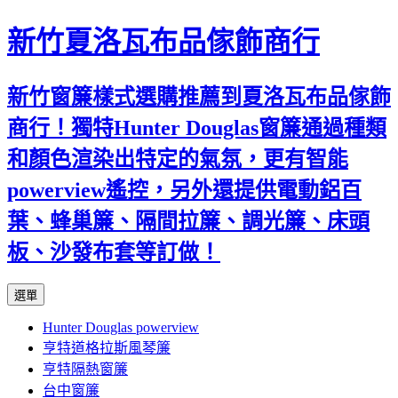
新竹夏洛瓦布品傢飾商行
新竹窗簾樣式選購推薦到夏洛瓦布品傢飾
商行！獨特Hunter Douglas窗簾通過種類
和顏色渲染出特定的氣氛，更有智能
powerview遙控，另外還提供電動鋁百
葉、蜂巢簾、隔間拉簾、調光簾、床頭
板、沙發布套等訂做！
跳
選單
至
Hunter Douglas powerview
內
亨特道格拉斯風琴簾
容
亨特隔熱窗簾
台中窗簾