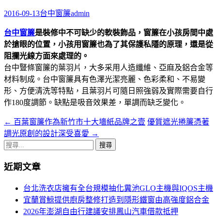
字:
2016-09-13
台中窗簾
admin
台中窗簾
是裝修中不可缺少的軟裝飾品，窗簾在小孩房間中處
於搶眼的位置，小孩用窗簾也為了其保護私隱的原理，還是從
阻攔光線方面來處理的。
台中豎條窗簾的葉羽片，大多采用人造纖維、亞麻及鋁合金等
材料制成。台中窗簾具有色澤光潔亮麗、色彩柔和、不易變
形、方便清洗等特點，且葉羽片可隨日照強弱及實際需要自行
作180度調節。缺點是吸音效果差，單調而缺乏變化。
←
百葉窗簾作為新竹市十大墻紙品牌之壹
優質遮光捲簾憑著
文
調光原創的設計深受喜愛
→
章
搜
導
尋
近期文章
關
航
鍵
台北洗衣店擁有全台規模抽化糞池GLO主機與IQOS主機
列
字:
宜蘭賞鯨提供廚房整修打造到隱形鐵窗由高強度鋁合金
2026年澎湖自由行建議安排鳳山汽車借款抵押