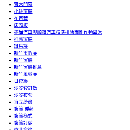
實木門窗
小孩窗簾
布百葉
床頭板
德尚汽車與順道汽車精準排除雨刷作動異常
推薦窗簾
斑馬簾
新竹市窗簾
新竹窗簾
新竹窗簾推薦
新竹風琴簾
日夜簾
沙發套訂做
沙發布套
直立紗簾
窗簾 種類
窗簾樣式
窗簾訂做
竹北窗簾