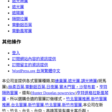
遮光捲簾
遮光簾
遮陽簾
隔間拉簾
電動鋁百葉
電動風琴簾
其他操作
登入
訂閱網站內容的資訊提供
訂閱留言的資訊提供
WordPress.org 台灣繁體中文
本公司並提供各式窗簾種類,如
蜂巢簾
,
遮光簾
,
調光捲簾
(斑馬
簾),
絲柔百葉
,
電動鋁百葉
,
日夜簾,
實木門窗，
沙發布套
，
亨特
隔熱窗簾
，還有(
Hunter Douglas powerview
)
亨特道格拉斯風琴
簾
，所以選購合適的窗簾訂做樣式，
竹北窗簾推薦
,
新竹窗簾
推薦
,
台北窗簾
,
新竹窗簾
,
竹北窗簾
,
新竹市窗簾
,本公司在新
竹、竹北、台北、台中、高雄等皆有廣大客戶群。