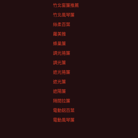
竹北窗簾推薦
竹北風琴簾
絲柔百葉
蘿美雅
蜂巢簾
調光捲簾
調光簾
遮光捲簾
遮光簾
遮陽簾
隔間拉簾
電動鋁百葉
電動風琴簾