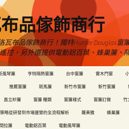
瓦布品傢飾商行
布品傢飾商行！獨特Hunter Dougla
view遙控，另外還提供電動鋁百葉、蜂巢簾
斯風琴簾
亨特隔熱窗簾
台中窗簾
實木門窗
推薦窗簾
斑馬簾
新竹市窗簾
新竹窗簾
直立紗簾
窗簾 種類
窗簾樣式
窗簾訂做
竹
策略從研發到市場運營的全流程解析
蘿美雅
蜂巢簾
間拉簾
電動鋁百葉
電動風琴簾