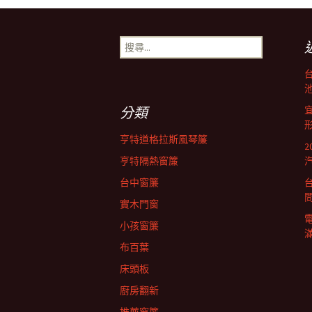
章
搜
尋
導
關
鍵
池
字:
航
分類
亨特道格拉斯風琴簾
列
亨特隔熱窗簾
台中窗簾
實木門窗
小孩窗簾
布百葉
床頭板
廚房翻新