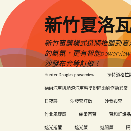
新竹夏洛
新竹窗簾樣式選購推薦到夏洛瓦
的氣氛，更有智能power
沙發布套等訂做！
跳
Hunter Douglas powerview
亨特道格拉
至
內
德尚汽車與順道汽車精準排除雨刷作動異常
容
日夜簾
沙發套訂做
沙發布套
竹北風琴簾
絲柔百葉
葉和軒爆品
遮光捲簾
遮光簾
遮陽簾
隔