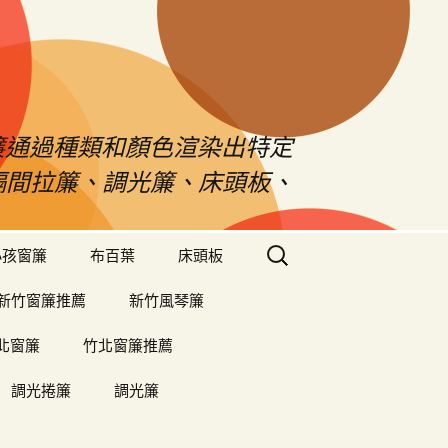
s窗簾通過種類和顏色渲染出特定
、隔間拉簾、調光簾、床頭板、
搜
小孩窗簾
布百葉
床頭板
尋
關
新竹窗簾推薦
新竹風琴簾
鍵
字:
北窗簾
竹北窗簾推薦
調光捲簾
調光簾