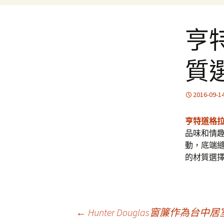
亨
質
2016-09-1
亨特道格
品味和情
動，底端
的材質選
文
←
Hunter Douglas窗簾作為