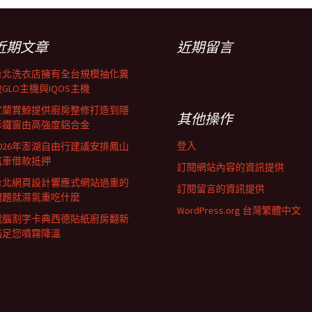
近期文章
近期留言
台北洗衣店擁有全台規模抽化糞
GLO主機與IQOS主機
宜蘭賞鯨提供廚房整修打造到隱
其他操作
形鐵窗由高強度鋁合金
登入
2026年澎湖自由行建議安排鳳山
汽車借款抵押
訂閱網站內容的資訊提供
台北網頁設計響應式網站過重的
訂閱留言的資訊提供
問題就濕氣重吃什麼
WordPress.org 台灣繁體中文
電腦割字卡典西德貼紙廚房翻新
滿足您噴霧降溫