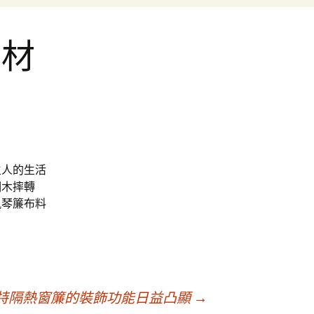
的材
主人的生活
個木摔轉
風琴簾布料
特隔熱窗簾的裝飾功能日益凸顯
→