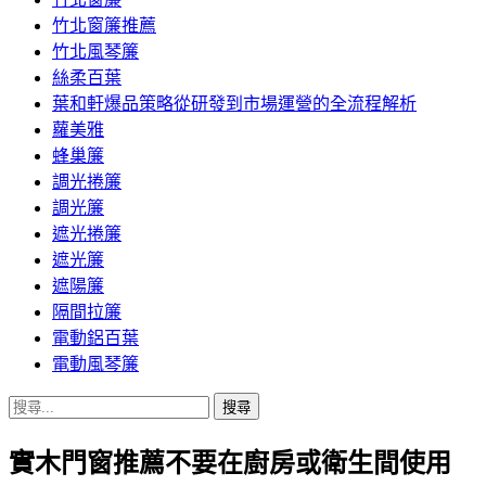
竹北窗簾推薦
竹北風琴簾
絲柔百葉
葉和軒爆品策略從研發到市場運營的全流程解析
蘿美雅
蜂巢簾
調光捲簾
調光簾
遮光捲簾
遮光簾
遮陽簾
隔間拉簾
電動鋁百葉
電動風琴簾
搜
尋
實木門窗推薦不要在廚房或衛生間使用
關
鍵