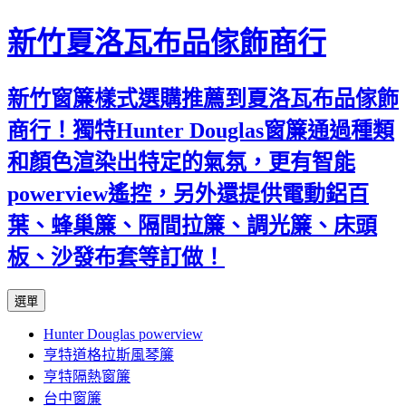
新竹夏洛瓦布品傢飾商行
新竹窗簾樣式選購推薦到夏洛瓦布品傢飾
商行！獨特Hunter Douglas窗簾通過種類
和顏色渲染出特定的氣氛，更有智能
powerview遙控，另外還提供電動鋁百
葉、蜂巢簾、隔間拉簾、調光簾、床頭
板、沙發布套等訂做！
跳
選單
至
Hunter Douglas powerview
內
亨特道格拉斯風琴簾
容
亨特隔熱窗簾
台中窗簾