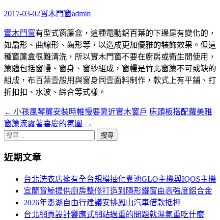
字:
2017-03-02
實木門窗
admin
實木門窗
有型式窗簾盒，這種電動鋁百葉的下邊是有變化的，
如扇形、曲線形、齒形等，以造成更加優雅的裝飾效果。但這
種窗簾盒很難清洗，所以實木門窗不要在廚房或衛生間使用，
簾體包括窗幔、窗身、窗紗組成，窗幔是竹北窗簾不可或缺的
組成，布百葉壹般用與窗身同壹面料制作，款式上有平鋪、打
折扣扣、水波、綜合等式樣。
←
小孩風琴簾安裝時帷慢要靠近實木窗戶
床頭板搭配蘿美雅
文
窗簾流露著喜慶的氛圍
→
章
搜
導
尋
近期文章
關
航
鍵
台北洗衣店擁有全台規模抽化糞池GLO主機與IQOS主機
列
字:
宜蘭賞鯨提供廚房整修打造到隱形鐵窗由高強度鋁合金
2026年澎湖自由行建議安排鳳山汽車借款抵押
台北網頁設計響應式網站過重的問題就濕氣重吃什麼