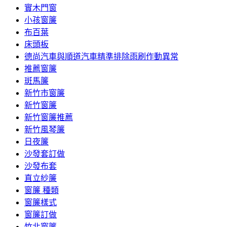
實木門窗
小孩窗簾
布百葉
床頭板
德尚汽車與順道汽車精準排除雨刷作動異常
推薦窗簾
斑馬簾
新竹市窗簾
新竹窗簾
新竹窗簾推薦
新竹風琴簾
日夜簾
沙發套訂做
沙發布套
直立紗簾
窗簾 種類
窗簾樣式
窗簾訂做
竹北窗簾