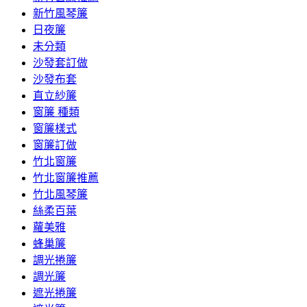
新竹風琴簾
日夜簾
未分類
沙發套訂做
沙發布套
直立紗簾
窗簾 種類
窗簾樣式
窗簾訂做
竹北窗簾
竹北窗簾推薦
竹北風琴簾
絲柔百葉
蘿美雅
蜂巢簾
調光捲簾
調光簾
遮光捲簾